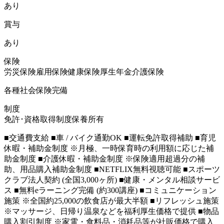
あり
賞与
あり
保険
労災保険
雇用保険
健康保険
厚生年金
介護保険
各種社会保険完備
制度
免許･資格取得制度
保養所有
■交通費支給 ■車 / バイク通勤OK ■運転免許取得補助 ■育児
休暇・補助金制度 ※月極、一時保育時の利用額に応じた補
助金制度 ■介護休暇・補助金制度 ※保険適用超過分の補
助、用品購入補助金制度 ■NETFLIX無料視聴可能 ■スポーツ
クラブ法人契約 (全国3,000ヶ所) ■健康・メンタル相談サービ
ス ■無料eラーニング完備 (約300講座) ■コミュニケーション
施策 ※全国約25,000の飲食店が最大半額 ■リフレッシュ施策
※マッサージ、日帰り温泉などを福利厚生価格で提供 ■物品
購入割引制度 ※家電・食料品・消耗品等が社販価格で購入