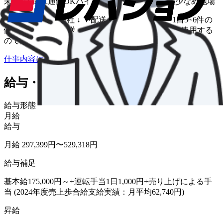
未経験OK
車通勤OK
バイク通勤OK
転勤なし
残業少なめ
地場
■業務の流れ ▼出社 ↓ ▼配送 ・県内を中心に、1日5~6件の
個人宅などへの配送。 ・積み降ろしはゲート車を使用する
ので体の負担も少なめです。 ↓ ▼退社
仕事内容について詳しく知りたい
給与・福利厚生
給与形態
月給
給与
月給 297,399円〜529,318円
給与補足
基本給175,000円～+運転手当1日1,000円+売り上げによる手
当 (2024年度売上歩合給支給実績：月平均62,740円)
昇給