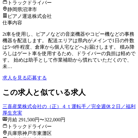
トラックドライバー
静岡県沼津市
ピアノ運送株式会社
仕事内容
2t車を使用し、ピアノなどの音楽機器やコピー機などの事務
機器を配送します。 配送エリアは県内がメインで1日の件数
は5~6件程度、倉庫から個人宅などへお届けします。 積み降
ろしはゲート車を使用するため、ドライバーの負担は軽めで
す。 始めは助手として作業補助から慣れていただくので、
未…
求人を見る
応募する
この求人と似ている求人
三喜産業株式会社の（正）４ｔ運転手／完全週休２日／福利
厚生充実
月給 291,500円〜322,000円
トラックドライバー
兵庫県神戸市東灘区