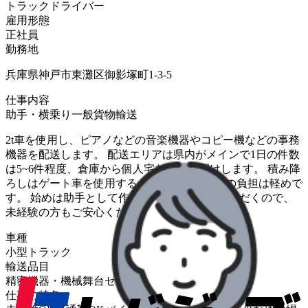
トラックドライバー
雇用形態
正社員
勤務地
兵庫県神戸市東灘区御影塚町1-3-5
仕事内容
助手・横乗り
一般貨物輸送
2t車を使用し、ピアノなどの音楽機器やコピー機などの事務
機器を配送します。 配送エリアは県内がメインで1日の件数
は5~6件程度、倉庫から個人宅などへお届けします。 積み降
ろしはゲート車を使用するため、ドライバーの負担は軽めで
す。 始めは助手として作業補助から慣れていただくので、
未経験の方もご安心ください。
車種
小型トラック
輸送品目
精密機器・機械
舞台セット・楽器
仕事の特色