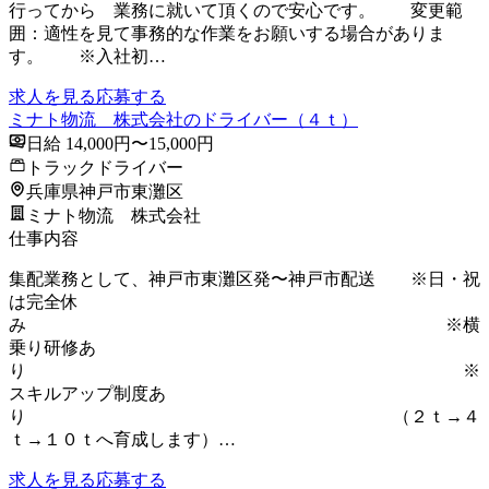
行ってから 業務に就いて頂くので安心です。 変更範
囲：適性を見て事務的な作業をお願いする場合がありま
す。 ※入社初…
求人を見る
応募する
ミナト物流 株式会社のドライバー（４ｔ）
日給 14,000円〜15,000円
トラックドライバー
兵庫県神戸市東灘区
ミナト物流 株式会社
仕事内容
集配業務として、神戸市東灘区発〜神戸市配送 ※日・祝
は完全休
み ※横
乗り研修あ
り ※
スキルアップ制度あ
り （２ｔ→４
ｔ→１０ｔへ育成します）…
求人を見る
応募する