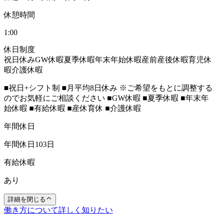
休憩時間
1:00
休日制度
祝日休み
GW休暇
夏季休暇
年末年始休暇
産前産後休暇
育児休
暇
介護休暇
■祝日+シフト制 ■月平均8日休み ※ご希望をもとに調整する
のでお気軽にご相談ください ■GW休暇 ■夏季休暇 ■年末年
始休暇 ■有給休暇 ■産休育休 ■介護休暇
年間休日
年間休日103日
有給休暇
あり
詳細を閉じる
働き方について詳しく知りたい