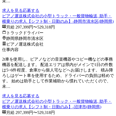
未…
求人を見る
応募する
ピアノ運送株式会社の小型トラック・一般貨物輸送, 助手・
横乗りの求人【シフト制・日勤のみ】-静岡市清水区(静岡県)
月給 297,399円〜529,318円
トラックドライバー
静岡県静岡市清水区
ピアノ運送株式会社
仕事内容
2t車を使用し、ピアノなどの音楽機器やコピー機などの事務
機器を配送します。 配送エリアは県内がメインで1日の件数
は5~6件程度、倉庫から個人宅などへお届けします。 積み降
ろしはゲート車を使用するため、ドライバーの負担は軽めで
す。 始めは助手として作業補助から慣れていただくので、
未…
求人を見る
応募する
ピアノ運送株式会社の小型トラック・一般貨物輸送, 助手・
横乗りの求人【シフト制・日勤のみ】-沼津市(静岡県)
月給 297,399円〜529,318円