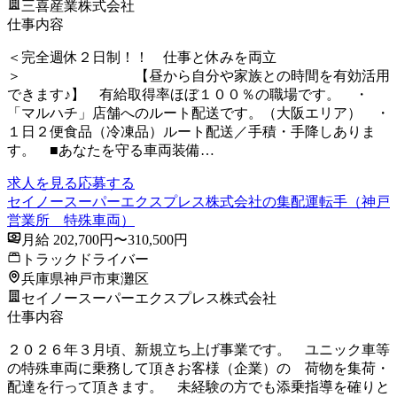
三喜産業株式会社
仕事内容
＜完全週休２日制！！ 仕事と休みを両立
＞ 【昼から自分や家族との時間を有効活用
できます♪】 有給取得率ほぼ１００％の職場です。 ・
「マルハチ」店舗へのルート配送です。（大阪エリア） ・
１日２便食品（冷凍品）ルート配送／手積・手降しありま
す。 ■あなたを守る車両装備…
求人を見る
応募する
セイノースーパーエクスプレス株式会社の集配運転手（神戸
営業所 特殊車両）
月給 202,700円〜310,500円
トラックドライバー
兵庫県神戸市東灘区
セイノースーパーエクスプレス株式会社
仕事内容
２０２６年３月頃、新規立ち上げ事業です。 ユニック車等
の特殊車両に乗務して頂きお客様（企業）の 荷物を集荷・
配達を行って頂きます。 未経験の方でも添乗指導を確りと