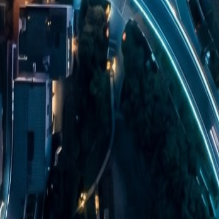
無料登録
メニュー
閉じる
【無料】理想の職場探しをサポートします
かんたん30秒
無料登録する