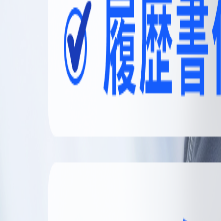
無料登録
メニュー
閉じる
【無料】理想の職場探しをサポートします
かんたん30秒
無料登録する