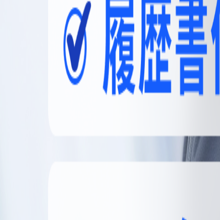
無料登録
メニュー
閉じる
【無料】理想の職場探しをサポートします
かんたん30秒
無料登録する