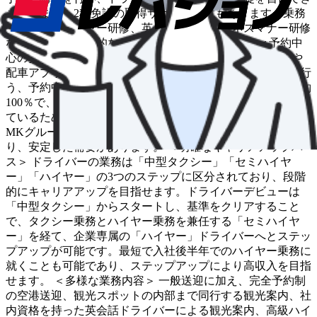
ます。また、2種免許の取得サポート制度もあります。乗務
開始後も、ハイヤー研修、英会話研修、ビジネスマナー研修
などを通じて継続的なスキルアップが可能です。 ＜予約中
心の安定した営業スタイル＞ お客様からコールセンターや
配車アプリを通じていただいた予約に合わせて送迎業務を行
う、予約中心の営業スタイルです。特にハイヤー業務は予約
100％で、企業の役員送迎など事前にスケジュールが決まっ
ているため、仕事の段取りが組みやすい特徴があります。
MKグループは「業界最高水準のおもてなし」で知られてお
り、安定した需要があります。 ＜明確なキャリアアップパ
ス＞ ドライバーの業務は「中型タクシー」「セミハイヤ
ー」「ハイヤー」の3つのステップに区分されており、段階
的にキャリアアップを目指せます。ドライバーデビューは
「中型タクシー」からスタートし、基準をクリアすること
で、タクシー乗務とハイヤー乗務を兼任する「セミハイヤ
ー」を経て、企業専属の「ハイヤー」ドライバーへとステッ
プアップが可能です。最短で入社後半年でのハイヤー乗務に
就くことも可能であり、ステップアップにより高収入を目指
せます。 ＜多様な業務内容＞ 一般送迎に加え、完全予約制
の空港送迎、観光スポットの内部まで同行する観光案内、社
内資格を持った英会話ドライバーによる観光案内、高級ハイ