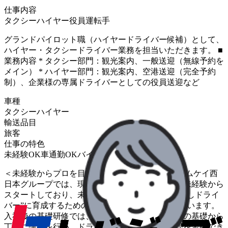
仕事内容
タクシー
ハイヤー
役員運転手
グランドパイロット職（ハイヤードライバー候補）として、
ハイヤー・タクシードライバー業務を担当いただきます。 ■
業務内容 * タクシー部門：観光案内、一般送迎（無線予約を
メイン） * ハイヤー部門：観光案内、空港送迎（完全予約
制）、企業様の専属ドライバーとしての役員送迎など
車種
タクシー
ハイヤー
輸送品目
旅客
仕事の特色
未経験OK
車通勤OK
バイク通勤OK
＜未経験からプロを目指せる手厚い教育制度＞ エムケイ西
日本グループでは、現役ドライバーのほぼ全員が未経験から
スタートしており、未経験の方をプロの“おもてなしドライ
バー”に育成するための教育・研修制度が充実しています。
入社後の基礎研修では、接客技術や洗車方法などの基礎から
丁寧に講義を行い、ドライバー業務に必要な基礎を習得でき