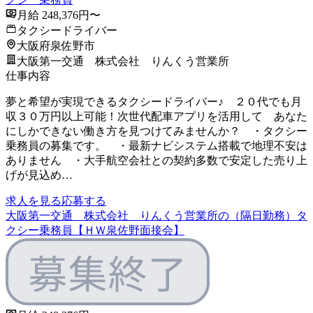
月給 248,376円〜
タクシードライバー
大阪府泉佐野市
大阪第一交通 株式会社 りんくう営業所
仕事内容
夢と希望が実現できるタクシードライバー♪ ２０代でも月
収３０万円以上可能！次世代配車アプリを活用して あなた
にしかできない働き方を見つけてみませんか？ ・タクシー
乗務員の募集です。 ・最新ナビシステム搭載で地理不安は
ありません ・大手航空会社との契約多数で安定した売り上
げが見込め…
求人を見る
応募する
大阪第一交通 株式会社 りんくう営業所の（隔日勤務）タ
クシー乗務員【ＨＷ泉佐野面接会】