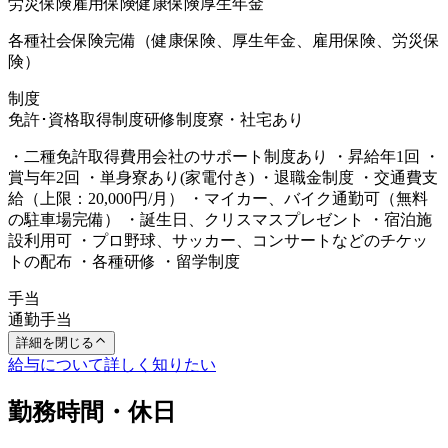
労災保険
雇用保険
健康保険
厚生年金
各種社会保険完備（健康保険、厚生年金、雇用保険、労災保
険）
制度
免許･資格取得制度
研修制度
寮・社宅あり
・二種免許取得費用会社のサポート制度あり ・昇給年1回 ・
賞与年2回 ・単身寮あり(家電付き) ・退職金制度 ・交通費支
給（上限：20,000円/月） ・マイカー、バイク通勤可（無料
の駐車場完備） ・誕生日、クリスマスプレゼント ・宿泊施
設利用可 ・プロ野球、サッカー、コンサートなどのチケッ
トの配布 ・各種研修 ・留学制度
手当
通勤手当
詳細を閉じる
給与について詳しく知りたい
勤務時間・休日