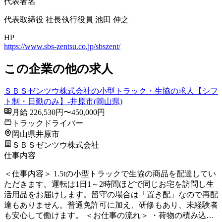
代表者名
代表取締役 社長執行役員 池田 伸之
HP
https://www.sbs-zentsu.co.jp/sbszent/
この企業の他の求人
ＳＢＳゼンツウ株式会社の小型トラック・生協の求人【シフ
ト制・日勤のみ】-井原市(岡山県)
月給 226,530円〜450,000円
トラックドライバー
岡山県井原市
ＳＢＳゼンツウ株式会社
仕事内容
＜仕事内容＞ 1.5tの小型トラックで生協の商品を配達してい
ただきます。運転は1日1～2時間ほどで同じお宅を訪問し生
活用品をお届けします。留守の場合は「置き配」なので再配
達もありません。普通免許可に加え、研修もあり、未経験者
も安心して働けます。 ＜お仕事の流れ＞ ・荷物の積み込…