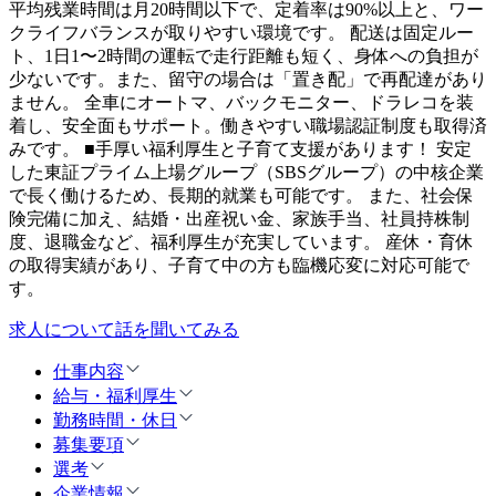
平均残業時間は月20時間以下で、定着率は90%以上と、ワー
クライフバランスが取りやすい環境です。 配送は固定ルー
ト、1日1〜2時間の運転で走行距離も短く、身体への負担が
少ないです。また、留守の場合は「置き配」で再配達があり
ません。 全車にオートマ、バックモニター、ドラレコを装
着し、安全面もサポート。働きやすい職場認証制度も取得済
みです。 ■手厚い福利厚生と子育て支援があります！ 安定
した東証プライム上場グループ（SBSグループ）の中核企業
で長く働けるため、長期的就業も可能です。 また、社会保
険完備に加え、結婚・出産祝い金、家族手当、社員持株制
度、退職金など、福利厚生が充実しています。 産休・育休
の取得実績があり、子育て中の方も臨機応変に対応可能で
す。
求人について話を聞いてみる
仕事内容
給与・福利厚生
勤務時間・休日
募集要項
選考
企業情報