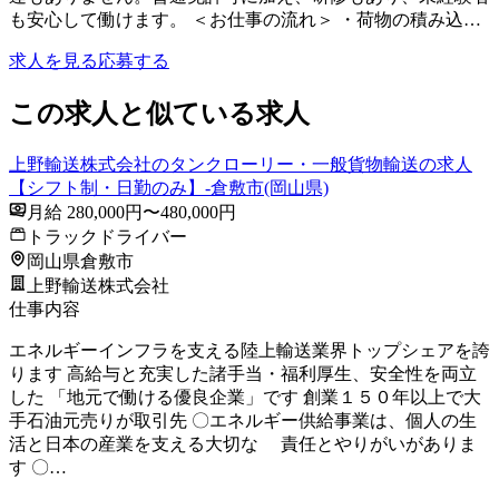
も安心して働けます。 ＜お仕事の流れ＞ ・荷物の積み込…
求人を見る
応募する
この求人と似ている求人
上野輸送株式会社のタンクローリー・一般貨物輸送の求人
【シフト制・日勤のみ】-倉敷市(岡山県)
月給 280,000円〜480,000円
トラックドライバー
岡山県倉敷市
上野輸送株式会社
仕事内容
エネルギーインフラを支える陸上輸送業界トップシェアを誇
ります 高給与と充実した諸手当・福利厚生、安全性を両立
した 「地元で働ける優良企業」です 創業１５０年以上で大
手石油元売りが取引先 〇エネルギー供給事業は、個人の生
活と日本の産業を支える大切な 責任とやりがいがありま
す 〇…