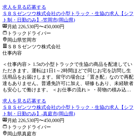
求人を見る
応募する
ＳＢＳゼンツウ株式会社の小型トラック・生協の求人【シフ
ト制・日勤のみ】-笠岡市(岡山県)
月給 226,530円〜450,000円
トラックドライバー
岡山県笠岡市
ＳＢＳゼンツウ株式会社
仕事内容
＜仕事内容＞ 1.5tの小型トラックで生協の商品を配達してい
ただきます。運転は1日1～2時間ほどで同じお宅を訪問し生
活用品をお届けします。留守の場合は「置き配」なので再配
達もありません。普通免許可に加え、研修もあり、未経験者
も安心して働けます。 ＜お仕事の流れ＞ ・荷物の積み込…
求人を見る
応募する
ＳＢＳゼンツウ株式会社の小型トラック・生協の求人【シフ
ト制・日勤のみ】-真庭市(岡山県)
月給 226,530円〜450,000円
トラックドライバー
岡山県真庭市