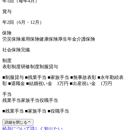
年1回（毎年4月）
賞与
年2回（6月・12月）
保険
労災保険
雇用保険
健康保険
厚生年金
介護保険
社会保険完備
制度
表彰制度
研修制度
制服貸与
■制服貸与 ■残業手当 ■家族手当 ■無事故表彰 ■永年勤続表
彰 ■退職金 ■結婚祝い金 3万円 ■出産祝い金 1万円
手当
残業手当
家族手当
役職手当
■残業手当 ■家族手当 ■役職手当
詳細を閉じる
給与について詳しく知りたい