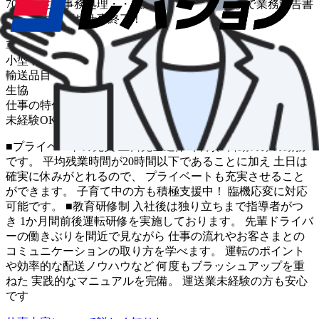
70件程度・事務処理・・配送は基本的に夕方まで業務報告書
を作成すればお仕事終了！
車種
小型トラック
輸送品目
生協
仕事の特色
未経験OK
中距離
■プライベートの充実 土日完全週休2日制、日勤のみの勤務
です。 平均残業時間が20時間以下であることに加え 土日は
確実に休みがとれるので、 プライベートも充実させること
ができます。 子育て中の方も積極支援中！ 臨機応変に対応
可能です。 ■教育研修制 入社後は独り立ちまで指導者がつ
き 1か月間前後運転研修を実施しております。 先輩ドライバ
ーの働きぶりを間近で見ながら 仕事の流れやお客さまとの
コミュニケーションの取り方を学べます。 運転のポイント
や効率的な配送ノウハウなど 何度もブラッシュアップを重
ねた 実践的なマニュアルを完備。 運送業未経験の方も安心
です