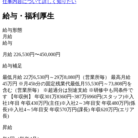
仕事内容について詳しく知りたい
給与・福利厚生
給与形態
月給
給与
月給 226,530円〜450,000円
給与補足
最低月給 22万6,530円～29万8,080円（営業所毎） 最高月給
45万円 ※月45h分の固定残業代最低月55,530円～73,808円を
含む（営業所毎） ※超過分は別途支給 ※研修中も同条件で
す 【年収例】 年収301万8360円~387万6960円(スタッフ)※入
社1年目 年収430万円(主任)※入社2～3年目安 年収480万円(係
長)※入社4～5年目安 年収570万円(課長) 年収620万円(エリア
長)
昇給