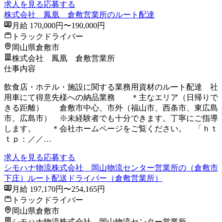
求人を見る
応募する
株式会社 鳳凰 倉敷営業所のルート配達
月給 170,000円〜190,000円
トラックドライバー
岡山県倉敷市
株式会社 鳳凰 倉敷営業所
仕事内容
飲食店・ホテル・施設に関する業務用資材のルート配達 社
用車にて得意先様への納品業務 ＊主なエリア（日帰りで
きる距離） 倉敷市中心、市外（福山市、西条市、東広島
市、広島市） ※未経験者でも十分できます。丁寧にご指導
します。 ＊会社ホームページをご覧ください。 「ｈｔ
ｔｐ：／／…
求人を見る
応募する
シモハナ物流株式会社 岡山物流センター営業所の（倉敷市
下庄）ルート配送ドライバー（倉敷営業所）
月給 197,170円〜254,165円
トラックドライバー
岡山県倉敷市
シモハナ物流株式会社 岡山物流センター営業所