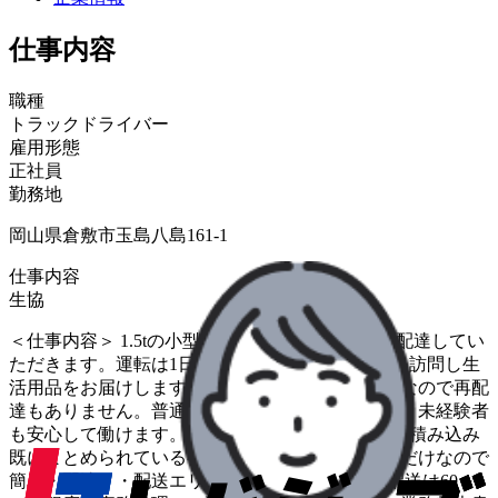
仕事内容
職種
トラックドライバー
雇用形態
正社員
勤務地
岡山県倉敷市玉島八島161-1
仕事内容
生協
＜仕事内容＞ 1.5tの小型トラックで生協の商品を配達してい
ただきます。運転は1日1～2時間ほどで同じお宅を訪問し生
活用品をお届けします。留守の場合は「置き配」なので再配
達もありません。普通免許可に加え、研修もあり、未経験者
も安心して働けます。 ＜お仕事の流れ＞ ・荷物の積み込み
既にまとめられている荷物をトラックに積み込むだけなので
簡単・配達・・配送エリア&ルート固定、1日の配送は60～