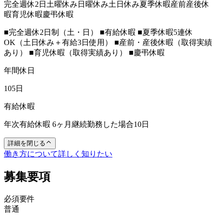
完全週休2日
土曜休み
日曜休み
土日休み
夏季休暇
産前産後休
暇
育児休暇
慶弔休暇
■完全週休2日制（土・日） ■有給休暇 ■夏季休暇5連休
OK（土日休み＋有給3日使用） ■産前・産後休暇（取得実績
あり） ■育児休暇（取得実績あり） ■慶弔休暇
年間休日
105日
有給休暇
年次有給休暇 6ヶ月継続勤務した場合10日
詳細を閉じる
働き方について詳しく知りたい
募集要項
必須要件
普通