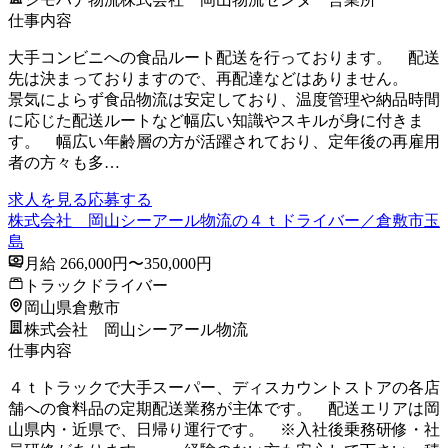
仕事内容
大手コンビニへの食品ルート配送を行っております。 配送
先は決まっておりますので、再配達などはありません。
景気によらず食品物流は安定しており、温度管理や納品時間
に応じた配送ルートなど幅広い知識やスキルが身に付きま
す。 幅広い年齢層の方が活躍されており、定年後の再雇用
者の方々も多…
求人を見る
応募する
株式会社 岡山シーアール物流の４ｔドライバー／倉敷市玉
島
月給 266,000円〜350,000円
トラックドライバー
岡山県倉敷市
株式会社 岡山シーアール物流
仕事内容
４ｔトラックで大手スーパー、ディスカウントストアの各店
舗への食料品の定期配送業務が主体です。 配送エリアは岡
山県内・近県で、日帰り運行です。 ※入社後乗務研修・社