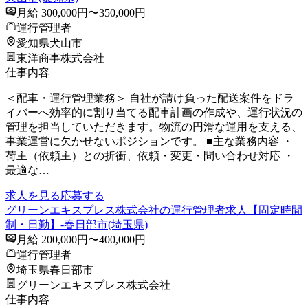
月給 300,000円〜350,000円
運行管理者
愛知県犬山市
東洋商事株式会社
仕事内容
＜配車・運行管理業務＞ 自社が請け負った配送案件をドラ
イバーへ効率的に割り当てる配車計画の作成や、運行状況の
管理を担当していただきます。物流の円滑な運用を支える、
事業運営に欠かせないポジションです。 ■主な業務内容 ・
荷主（依頼主）との折衝、依頼・変更・問い合わせ対応 ・
最適な…
求人を見る
応募する
グリーンエキスプレス株式会社の運行管理者求人【固定時間
制・日勤】-春日部市(埼玉県)
月給 200,000円〜400,000円
運行管理者
埼玉県春日部市
グリーンエキスプレス株式会社
仕事内容