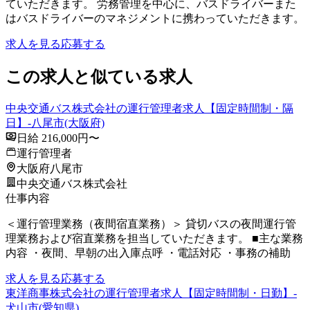
ていただきます。 労務管理を中心に、バスドライバーまた
はバスドライバーのマネジメントに携わっていただきます。
求人を見る
応募する
この求人と似ている求人
中央交通バス株式会社の運行管理者求人【固定時間制・隔
日】-八尾市(大阪府)
日給 216,000円〜
運行管理者
大阪府八尾市
中央交通バス株式会社
仕事内容
＜運行管理業務（夜間宿直業務）＞ 貸切バスの夜間運行管
理業務および宿直業務を担当していただきます。 ■主な業務
内容 ・夜間、早朝の出入庫点呼 ・電話対応 ・事務の補助
求人を見る
応募する
東洋商事株式会社の運行管理者求人【固定時間制・日勤】-
犬山市(愛知県)