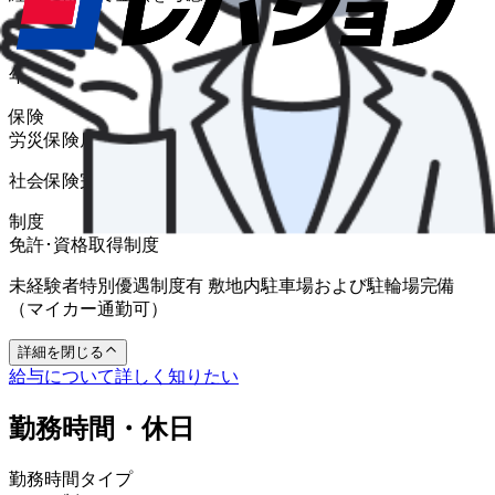
賞与
年2回
保険
労災保険
雇用保険
健康保険
厚生年金
介護保険
社会保険完備
制度
免許･資格取得制度
未経験者特別優遇制度有 敷地内駐車場および駐輪場完備
（マイカー通勤可）
詳細を閉じる
給与について詳しく知りたい
勤務時間・休日
勤務時間タイプ