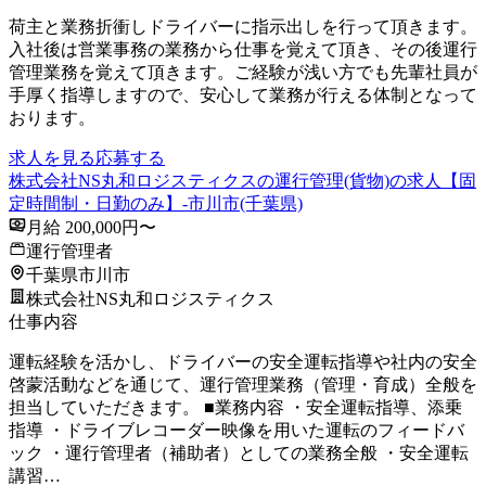
荷主と業務折衝しドライバーに指示出しを行って頂きます。
入社後は営業事務の業務から仕事を覚えて頂き、その後運行
管理業務を覚えて頂きます。ご経験が浅い方でも先輩社員が
手厚く指導しますので、安心して業務が行える体制となって
おります。
求人を見る
応募する
株式会社NS丸和ロジスティクスの運行管理(貨物)の求人【固
定時間制・日勤のみ】-市川市(千葉県)
月給 200,000円〜
運行管理者
千葉県市川市
株式会社NS丸和ロジスティクス
仕事内容
運転経験を活かし、ドライバーの安全運転指導や社内の安全
啓蒙活動などを通じて、運行管理業務（管理・育成）全般を
担当していただきます。 ■業務内容 ・安全運転指導、添乗
指導 ・ドライブレコーダー映像を用いた運転のフィードバ
ック ・運行管理者（補助者）としての業務全般 ・安全運転
講習…