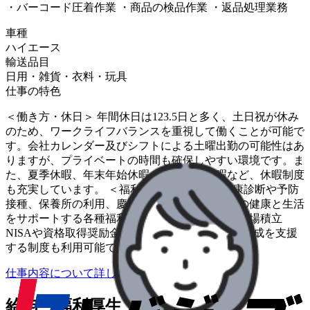
・バーコード圧着作業 ・商品の検品作業 ・返品処理業務
車種
ハイエース
輸送品目
日用・雑貨・衣料・玩具
仕事の特色
＜働き方・休日＞ 年間休日は123.5日と多く、土日祝が休み
のため、ワークライフバランスを重視して働くことが可能で
す。会社カレンダー及びシフトによる土曜出勤の可能性はあ
りますが、プライベートの時間も確保しやすい環境です。ま
た、夏季休暇、年末年始休暇、各種特別休暇など、休暇制度
も充実しています。 ＜福利厚生・その他＞ 健康診断や予防
接種、保養所の利用、慶弔見舞金など、従業員の健康と生活
をサポートする各種福利厚生が整っています。職場積立
NISAや資格取得奨励金など、長期的なキャリア形成を支援
する制度も利用可能です。
仕事内容について詳しく知りたい
給与・福利厚生