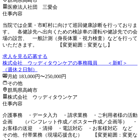
群馬県高崎市
医療法人社団 三愛会
仕事内容
当院では企業・市町村に向けて巡回健康診断を行っておりま
す。 各健診先へ出向くための検診車の運転や健診先での会
場の設営、 一般計測（身長体重・視力検査）などを行って
いただきます。 【変更範囲：変更なし】
求人を見る
応募する
株式会社 ウッディタウンケアの事務職員 ＜新町＞
（週休２日制）
月給 183,000円〜250,000円
その他
群馬県高崎市
株式会社 ウッディタウンケア
仕事内容
介護事務 ・データ入力 ・請求業務 ・ご利用者様の活動
企画 （パンフレット作成／ポスター作成／企画等） ・
お客様の送迎 ・清掃 ・電話対応 ・お客様対応 など
その他、付帯業務（現場応援含む） 【変更範囲：変更な