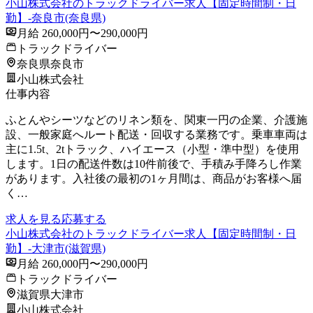
小山株式会社のトラックドライバー求人【固定時間制・日
勤】-奈良市(奈良県)
月給 260,000円〜290,000円
トラックドライバー
奈良県奈良市
小山株式会社
仕事内容
ふとんやシーツなどのリネン類を、関東一円の企業、介護施
設、一般家庭へルート配送・回収する業務です。乗車車両は
主に1.5t、2tトラック、ハイエース（小型・準中型）を使用
します。1日の配送件数は10件前後で、手積み手降ろし作業
があります。入社後の最初の1ヶ月間は、商品がお客様へ届
く…
求人を見る
応募する
小山株式会社のトラックドライバー求人【固定時間制・日
勤】-大津市(滋賀県)
月給 260,000円〜290,000円
トラックドライバー
滋賀県大津市
小山株式会社