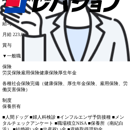
給与形態
月給
給与
月給 223,000円〜360,000円
賞与
▼一般職 3.0ヶ月 年２回（夏季・冬季）
保険
労災保険
雇用保険
健康保険
厚生年金
各種社会保険完備（健康保険、厚生年金保険、雇用保険、労
働災害保険）
制度
保養所有
■人間ドッグ ■婦人科検診 ■インフルエンザ予防接種 ■メン
タルチェックアンケート ■職場積立NISA ■保養所（南紀白
浜） ■結婚祝い金 ■出産祝い金 ■資格取得奨励金