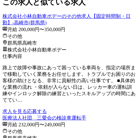
この求人と似ている求人
株式会社小林自動車ボデーのその他求人【固定時間制・日
勤】-高崎市(群馬県)
月給 200,000円〜350,000円
その他
群馬県高崎市
株式会社小林自動車ボデー
仕事内容
路上で故障や事故にあって困っている車両を、指定の場所ま
で移動していく業務をお任せします。トラブルでお困りのお
客様の助けとなる、非常に貢献性の高い仕事です。 ■具体的
な業務の流れ ・依頼が入らない日は、レッカー車の運転訓
練やインロック解除の練習といったスキルアップの時間にあ
ててい…
求人を見る
応募する
医療法人社団 三愛会の検診車運転手
月給 232,000円〜249,000円
その他