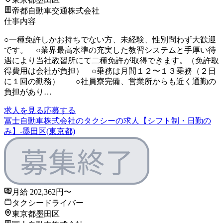
帝都自動車交通株式会社
仕事内容
○一種免許しかお持ちでない方、未経験、性別問わず大歓迎
です。 ○業界最高水準の充実した教習システムと手厚い待
遇により当社教習所にて二種免許が取得できます。（免許取
得費用は会社が負担） ○乗務は月間１２〜１３乗務（２日
に１回の勤務） ○社員寮完備、営業所からも近く通勤の
負担があり…
求人を見る
応募する
冨士自動車株式会社のタクシーの求人【シフト制・日勤の
み】-墨田区(東京都)
月給 202,362円〜
タクシードライバー
東京都墨田区