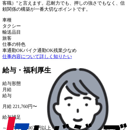
客職）"と言えます。忍耐力でも、押しの強さでもなく、信
頼関係の構築が一番大切なポイントです。
車種
タクシー
輸送品目
旅客
仕事の特色
車通勤OK
バイク通勤OK
残業少なめ
仕事内容について詳しく知りたい
給与・福利厚生
給与形態
月給
給与
月給 221,760円〜
給与補足
～平均年収600万円以上～ 月給34万円以上＋インセンティブ