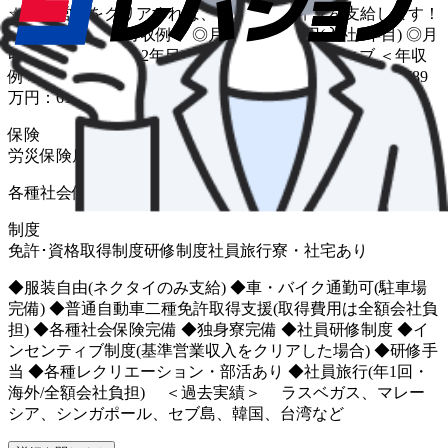
☆基準営収をクリアすれば、インセンティブを支給します！
実際の給与例 ＜月収例＞ ◎月収57万8970円(入社5年目) ◎月
収83万7405円(入社2年目) 22万以上+インセンティブ ＜年収
例＞ ◎年収612万円：56歳 ◎年収788万円：44歳 ◎年収789
万円：61歳 ◎年収1015万円：36歳
保険
労災保険
雇用保険
健康保険
厚生年金
介護保険
各種社会保険完備 車両団体保険への加入可
制度
免許･資格取得制度
研修制度
社員旅行
寮・社宅あり
◆服装自由(ネクタイのみ支給) ◆車・バイク通勤可(駐車場
完備) ◆普通自動車二種免許取得支援(取得費用は全額会社負
担) ◆各種社会保険完備 ◆独身寮完備 ◆社員研修制度 ◆イ
ンセンティブ制度(基準営業収入をクリアした場合) ◆研修手
当 ◆各種レクリエーション・部活あり ◆社員旅行(年1回・
海外/全額会社負担) ＜過去実績＞ ラスベガス、マレー
シア、シンガポール、セブ島、韓国、台湾など