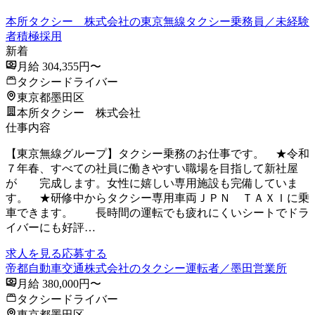
本所タクシー 株式会社の東京無線タクシー乗務員／未経験
者積極採用
新着
月給 304,355円〜
タクシードライバー
東京都墨田区
本所タクシー 株式会社
仕事内容
【東京無線グループ】タクシー乗務のお仕事です。 ★令和
７年春、すべての社員に働きやすい職場を目指して新社屋
が 完成します。女性に嬉しい専用施設も完備していま
す。 ★研修中からタクシー専用車両ＪＰＮ ＴＡＸＩに乗
車できます。 長時間の運転でも疲れにくいシートでドラ
イバーにも好評…
求人を見る
応募する
帝都自動車交通株式会社のタクシー運転者／墨田営業所
月給 380,000円〜
タクシードライバー
東京都墨田区