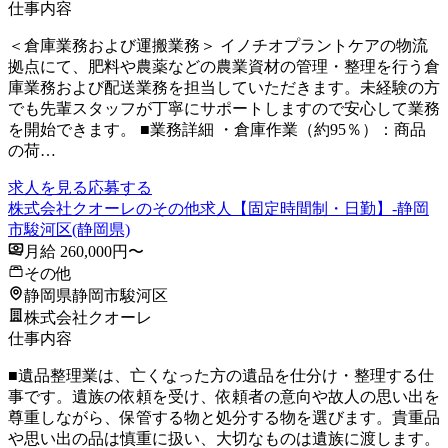
仕事内容
＜倉庫業務および運搬業務＞ イノチオプラントケアの物流
拠点にて、肥料や農薬などの農業資材の管理・整理を行う倉
庫業務および配送業務を担当していただきます。未経験の方
でも先輩スタッフが丁寧にサポートしますので安心して業務
を開始できます。 ■業務詳細 ・倉庫作業（約95％）：商品
の荷…
求人を見る
応募する
株式会社クオーレのその他求人【固定時間制・日勤】-静岡
市駿河区(静岡県)
月給 260,000円〜
その他
静岡県静岡市駿河区
株式会社クオーレ
仕事内容
■遺品整理業は、亡くなった方の遺品を仕分け・整理する仕
事です。遺族の依頼を受け、依頼者の意向や故人の思い出を
尊重しながら、保管する物と処分する物を選びます。貴重品
や思い出の品は慎重に扱い、大切なものは遺族に渡します。