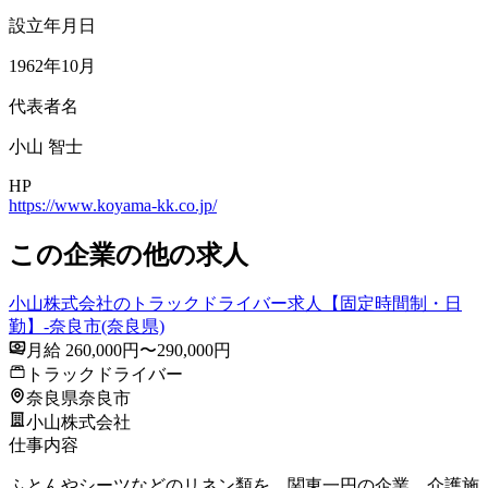
設立年月日
1962年10月
代表者名
小山 智士
HP
https://www.koyama-kk.co.jp/
この企業の他の求人
小山株式会社のトラックドライバー求人【固定時間制・日
勤】-奈良市(奈良県)
月給 260,000円〜290,000円
トラックドライバー
奈良県奈良市
小山株式会社
仕事内容
ふとんやシーツなどのリネン類を、関東一円の企業、介護施