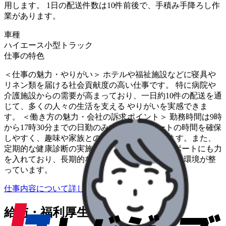
用します。 1日の配送件数は10件前後で、手積み手降ろし作
業があります。
車種
ハイエース
小型トラック
仕事の特色
＜仕事の魅力・やりがい＞ ホテルや福祉施設などに寝具や
リネン類を届ける社会貢献度の高い仕事です。 特に病院や
介護施設からの需要が高まっており、一日約10件の配送を通
じて、多くの人々の生活を支える やりがいを実感できま
す。 ＜働き方の魅力・会社の訴求ポイント＞ 勤務時間は9時
から17時30分までの日勤のみで、プライベートの時間を確保
しやすく、趣味や家族との時間を 大切にできます。また、
定期的な健康診断の実施など、従業員の健康サポートにも力
を入れており、長期的な キャリア形成を支援する環境が整
っています。
仕事内容について詳しく知りたい
給与・福利厚生