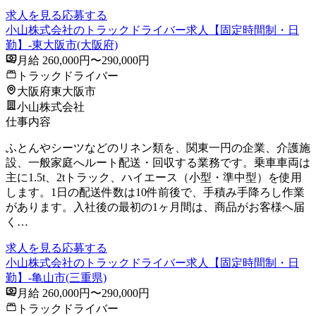
求人を見る
応募する
小山株式会社のトラックドライバー求人【固定時間制・日
勤】-東大阪市(大阪府)
月給 260,000円〜290,000円
トラックドライバー
大阪府東大阪市
小山株式会社
仕事内容
ふとんやシーツなどのリネン類を、関東一円の企業、介護施
設、一般家庭へルート配送・回収する業務です。乗車車両は
主に1.5t、2tトラック、ハイエース（小型・準中型）を使用
します。1日の配送件数は10件前後で、手積み手降ろし作業
があります。入社後の最初の1ヶ月間は、商品がお客様へ届
く…
求人を見る
応募する
小山株式会社のトラックドライバー求人【固定時間制・日
勤】-亀山市(三重県)
月給 260,000円〜290,000円
トラックドライバー