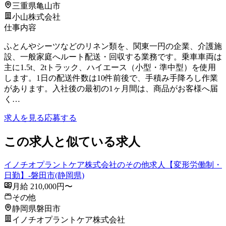
三重県亀山市
小山株式会社
仕事内容
ふとんやシーツなどのリネン類を、関東一円の企業、介護施
設、一般家庭へルート配送・回収する業務です。乗車車両は
主に1.5t、2tトラック、ハイエース（小型・準中型）を使用
します。1日の配送件数は10件前後で、手積み手降ろし作業
があります。入社後の最初の1ヶ月間は、商品がお客様へ届
く…
求人を見る
応募する
この求人と似ている求人
イノチオプラントケア株式会社のその他求人【変形労働制・
日勤】-磐田市(静岡県)
月給 210,000円〜
その他
静岡県磐田市
イノチオプラントケア株式会社