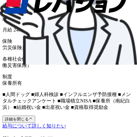
給与形態
月給
給与
月給 248,000円〜330,000円
保険
労災保険
雇用保険
健康保険
厚生年金
各種社会保険完備（健康保険、厚生年金保険、雇用保険、労
働災害保険）
制度
保養所有
■人間ドッグ ■婦人科検診 ■インフルエンザ予防接種 ■メン
タルチェックアンケート ■職場積立NISA ■保養所（南紀白
浜） ■結婚祝い金 ■出産祝い金 ■資格取得奨励金
詳細を閉じる
給与について詳しく知りたい