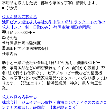
不用品を撤去した後、部屋や家屋を丁寧に清掃します。
■【2か月…
求人を見る
応募する
池田ピアノ運送株式会社の準中型･中型トラック・その他の
求人【シフト制・日勤のみ】-静岡市駿河区(静岡県)
月給 260,000円〜
その他
静岡県静岡市駿河区
池田ピアノ運送株式会社
仕事内容
助手と一緒に会社や倉庫を1日5-10件廻り、楽器やコピー
機、家電製品などの精密機器をメインに配送から設置まで2
名1組で行うお仕事です。 ピアノやコピー機などの精密機
器、冷蔵庫などの大型家電製品などをメインで取り扱ってお
ります。 【配送エリア】 横浜営業所：神奈川県内 埼玉営
業…
求人を見る
応募する
株式会社 ジェイアール貨物・東海ロジスティクスの鉄道コ
ンテナの積卸し／静岡市 【未経験者ＯＫ】