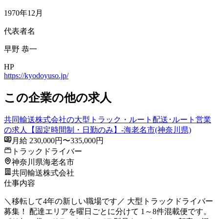
1970年12月
代表者名
早野 恭一
HP
https://kyodoyuso.jp/
この企業の他の求人
共同輸送株式会社の大型トラック・ルート配送･ルート営業
の求人【固定時間制・日勤のみ】-海老名市(神奈川県)
月給 230,000円〜335,000円
トラックドライバー
神奈川県海老名市
共同輸送株式会社
仕事内容
＼移転して4年の新しい職場です／ 大型トラックドライバー
募集！ 配達エリアを曜日ごとに分けて 1～8件混載便です。