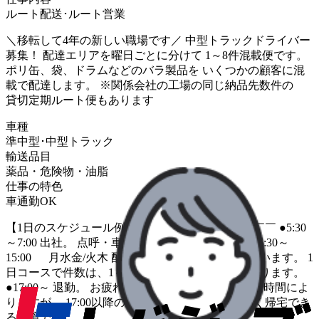
ルート配送･ルート営業
＼移転して4年の新しい職場です／ 中型トラックドライバー
募集！ 配達エリアを曜日ごとに分けて 1～8件混載便です。
ポリ缶、袋、ドラムなどのバラ製品を いくつかの顧客に混
載で配達します。 ※関係会社の工場の同じ納品先数件の
貸切定期ルート便もあります
車種
準中型･中型トラック
輸送品目
薬品・危険物・油脂
仕事の特色
車通勤OK
【1日のスケジュール例】 ￣￣￣￣￣￣￣￣￣￣￣￣ ●5:30
～7:00 出社。 点呼・車両点検を済ませ、出発。 ●6:30～
15:00 月水金/火木 配達エリアは曜日別になっています。 1
日コースで件数は、1～8件ほど 合間に1h休憩があります。
●17:00～ 退勤。 お疲れ様でした！ 早出残業は出発時間によ
りますが、 17:00以降の残業はほとんどなく、 早く帰宅でき
る環境です。