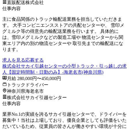
直販配送株式会社
仕事内容
主に食品関係のトラック輸配送業務を担当していただきま
す。 大手コンビニエンスストアの共配センターや、 雪印メ
グミルク等の得意先の輸配送業務を行います。 具体的に
は、雪印メグミルクなどの製造工場や 物流センターから関
東エリア内の別の物流センターや 取引先までの輸配送にな
ります。
求人を見る
応募する
株式会社サカイ引越センターの小型トラック・引っ越しの求
人【固定時間制・日勤のみ】-海老名市(神奈川県)
月給 280,000円〜450,000円
トラックドライバー
神奈川県海老名市
株式会社サカイ引越センター
仕事内容
業界No.1の実績を誇るサカイ引越センターで、ドライバーを
募集中！当社は上場しており、優良企業としても評価をいた
だいているため、従業員の皆さんが働きやすい環境が十分に