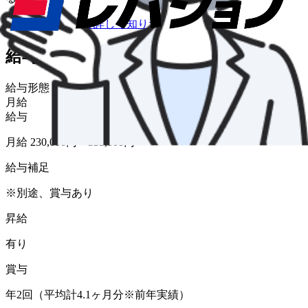
仕事内容について詳しく知りたい
給与・福利厚生
給与形態
月給
給与
月給 230,000円〜335,000円
給与補足
※別途、賞与あり
昇給
有り
賞与
年2回（平均計4.1ヶ月分※前年実績）