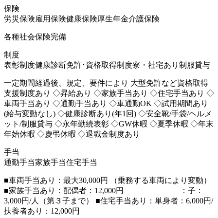
保険
労災保険
雇用保険
健康保険
厚生年金
介護保険
各種社会保険完備
制度
表彰制度
健康診断
免許･資格取得制度
寮・社宅あり
制服貸与
一定期間経過後、規定、要件により 大型免許など資格取得
支援制度あり ◇昇給あり ◇家族手当あり ◇住宅手当あり ◇
車両手当あり ◇通勤手当あり ◇車通勤OK ◇試用期間あり
(給与変動なし) ◇健康診断あり(年1回) ◇安全靴/手袋/ヘルメ
ット/制服貸与 ◇永年勤続表彰 ◇GW休暇 ◇夏季休暇 ◇年末
年始休暇 ◇慶弔休暇 ◇退職金制度あり
手当
通勤手当
家族手当
住宅手当
■車両手当あり：最大30,000円 （乗務する車両により変動）
■家族手当あり：配偶者：12,000円 ：子：
3,000円/人（第３子まで） ■住宅手当あり：単身者：6,000円/
扶養者あり：12,000円