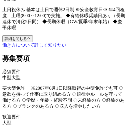
土日祝休み 基本は土日で週休2日制 ※安全教育日※ 年4回程
度、土曜(8:00～12:00)で実施。 ◆有給休暇奨励日あり（長期
連休で消化5日間） ◆長期休暇（GW/夏季/年末年始） ◆慶
弔休暇
詳細を閉じる
働き方について詳しく知りたい
募集要項
必須要件
中型
大型
要大型免許 ※2007年6月1日以降取得の中型免許でも可 ◇
意欲を持って仕事に取り組める方 ◇規律やルールを守って
働ける方 ◇学歴・年齢・経験不問 ◇未経験の方 ◇経験のあ
る方 ◇ブランクのある方 ◇収入を増やしたい方
歓迎要件
大型