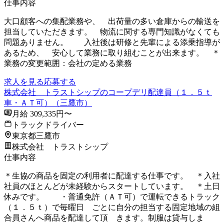
仕事内容
大口顧客への集配業務や、 出荷量の多い倉庫からの輸送を
担当していただきます。 物流に関する専門知識がなくても
問題ありません。 入社後は研修と先輩による添乗指導が
あるため、 安心して業務に取り組むことが出来ます。 ＊
業務の変更範囲：会社の定める業務
求人を見る
応募する
株式会社 トラストシップのコープデリ配達員（１．５ｔ
車・ＡＴ可）（三鷹市）
月給 309,335円〜
トラックドライバー
東京都三鷹市
株式会社 トラストシップ
仕事内容
＊生協の商品を固定の利用者に配達する仕事です。 ＊入社
社員のほとんどが未経験からスタートしています。 ＊土日
休みです。 ・普通免許（ＡＴ可）で運転できるトラック
（１．５ｔ）で毎曜日 ごとに自分の担当する固定地域の組
合員さんへ商品を配達して頂 きます。制服は貸与しま