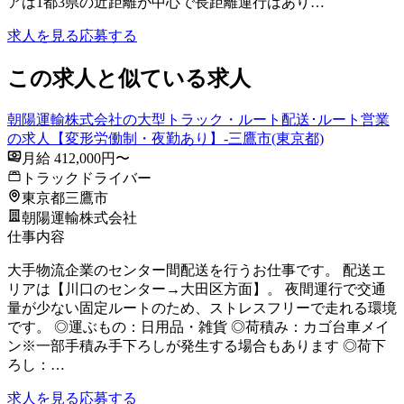
アは1都3県の近距離が中心で長距離運行はあり…
求人を見る
応募する
この求人と似ている求人
朝陽運輸株式会社の大型トラック・ルート配送･ルート営業
の求人【変形労働制・夜勤あり】-三鷹市(東京都)
月給 412,000円〜
トラックドライバー
東京都三鷹市
朝陽運輸株式会社
仕事内容
大手物流企業のセンター間配送を行うお仕事です。 配送エ
リアは【川口のセンター→大田区方面】。 夜間運行で交通
量が少ない固定ルートのため、ストレスフリーで走れる環境
です。 ◎運ぶもの：日用品・雑貨 ◎荷積み：カゴ台車メイ
ン※一部手積み手下ろしが発生する場合もあります ◎荷下
ろし：…
求人を見る
応募する