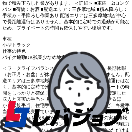
物で積み下ろし作業があります。 ＜詳細＞ ■車両：2tロング
バン ■荷物：お酒 ■配送エリア：三多摩地域 ■積み降ろし：
手積み・手降ろし作業あり 配送エリアは三多摩地域が中心
で長距離運行はありません。基本的に定時での退勤が可能な
ため、プライベートの時間も確保しやすい環境です。
車種
小型トラック
仕事の特色
バイク通勤OK
残業少なめ
地場
＜ワークライフバランスの充実＞ 土日祝日休み・長期休暇
（お正月・お盆）が休みで、残業もほとんどありません。配
送エリアは三多摩地域の近距離が中心のため長距離運行はな
く、基本的に定時で帰宅できる環境です。プライベートの時
間をしっかりと確保したい方に適しています。 ＜安定した
収入と充実の手当＞ 月収25万円から35万円を目指せるほ
か、家族手当、住宅手当、皆勤手当、愛車手当など、各種手
当が非常に充実しています。長く勤務するほど収入アップも
可能です。 ＜経験を活かせる環境＞ 運送会社での実務経験
があれば、経験年数やブランクの有無は問いません。即戦力
として、これまでのスキルを存分に活かして活躍いただけま