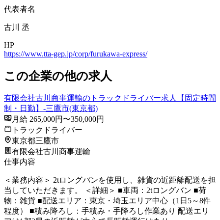
代表者名
古川 丞
HP
https://www.tta-gep.jp/corp/furukawa-express/
この企業の他の求人
有限会社古川商事運輸のトラックドライバー求人【固定時間
制・日勤】-三鷹市(東京都)
月給 265,000円〜350,000円
トラックドライバー
東京都三鷹市
有限会社古川商事運輸
仕事内容
＜業務内容＞ 2tロングバンを使用し、雑貨の近距離配送を担
当していただきます。 ＜詳細＞ ■車両：2tロングバン ■荷
物：雑貨 ■配送エリア：東京・埼玉エリア中心（1日5～8件
程度） ■積み降ろし：手積み・手降ろし作業あり 配送エリ