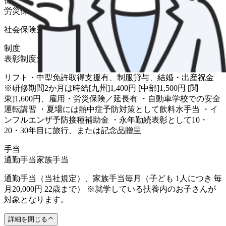
保険
労災保険
雇用保険
健康保険
厚生年金
社会保険完備
制度
表彰制度
免許･資格取得制度
研修制度
制服貸与
リフト・中型免許取得支援有、制服貸与、結婚・出産祝金
※研修期間2か月は時給[九州]1,400円 [中部]1,500円 [関
東]1,600円、雇用・労災保険／延長有 ・自動車学校での安全
運転講習 ・夏場には熱中症予防対策として飲料水手当 ・イ
ンフルエンザ予防接種補助金 ・永年勤続表彰として10・
20・30年目に旅行、または記念品贈呈
手当
通勤手当
家族手当
通勤手当（当社規定）、家族手当毎月（子ども 1人につき 毎
月20,000円 22歳まで） ※就学している扶養内のお子さんが
対象となります。
詳細を閉じる