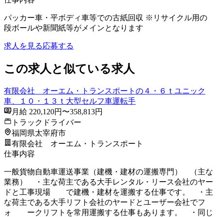
パッカー車・平ボディ車等での古紙回収 ※リサイクル用の
段ボールや新聞紙等がメインとなります
求人を見る
応募する
この求人と似ている求人
有限会社 オーエム・トランスポートの４・６ｔユニック
車、１０・１３ｔ大型セルフ車運転手
月給 220,120円〜358,813円
トラックドライバー
福岡県太宰府市
有限会社 オーエム・トランスポート
仕事内容
一般貨物自動車運送事業（建機・建材の運搬専門） （主な
業務） ・主な荷主である大手レンタル・リース会社のヤー
ドと工事現場 で建機・建材を運搬する仕事です。 ・主
な荷主である大手リフト会社のヤードとユーザー会社でフ
ォ ークリフトを常用運搬する仕事もあります。 ・同じ