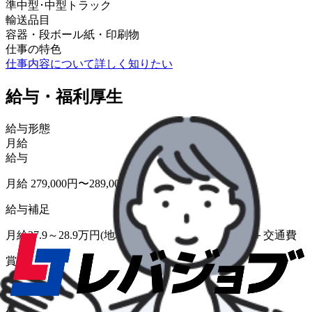
準中型･中型トラック
輸送品目
容器・段ボール
紙・印刷物
仕事の特色
仕事内容について詳しく知りたい
給与・福利厚生
給与形態
月給
給与
月給 279,000円〜289,000円
給与補足
月給27.9～28.9万円(地域により異なる)＋各種手当＋交通費
賞与
年2回