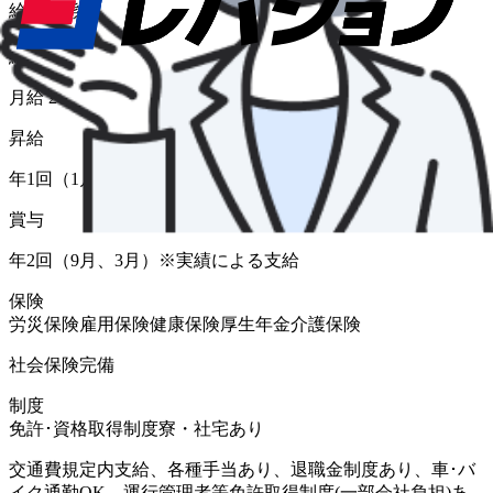
給与形態
月給
給与
月給 260,000円〜
昇給
年1回（1月）※評価制度による
賞与
年2回（9月、3月）※実績による支給
保険
労災保険
雇用保険
健康保険
厚生年金
介護保険
社会保険完備
制度
免許･資格取得制度
寮・社宅あり
交通費規定内支給、各種手当あり、退職金制度あり、車･バ
イク通勤OK、運行管理者等免許取得制度(一部会社負担)あ