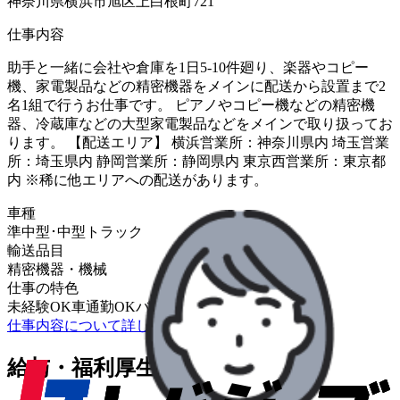
神奈川県横浜市旭区上白根町721
仕事内容
助手と一緒に会社や倉庫を1日5-10件廻り、楽器やコピー
機、家電製品などの精密機器をメインに配送から設置まで2
名1組で行うお仕事です。 ピアノやコピー機などの精密機
器、冷蔵庫などの大型家電製品などをメインで取り扱ってお
ります。 【配送エリア】 横浜営業所：神奈川県内 埼玉営業
所：埼玉県内 静岡営業所：静岡県内 東京西営業所：東京都
内 ※稀に他エリアへの配送があります。
車種
準中型･中型トラック
輸送品目
精密機器・機械
仕事の特色
未経験OK
車通勤OK
バイク通勤OK
仕事内容について詳しく知りたい
給与・福利厚生