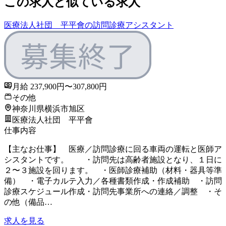
この求人と似ている求人
医療法人社団 平平會の訪問診療アシスタント
月給 237,900円〜307,800円
その他
神奈川県横浜市旭区
医療法人社団 平平會
仕事内容
【主なお仕事】 医療／訪問診療に回る車両の運転と医師ア
シスタントです。 ・訪問先は高齢者施設となり、１日に
２〜３施設を回ります。 ・医師診療補助（材料・器具等準
備） ・電子カルテ入力／各種書類作成・作成補助 ・訪問
診療スケジュール作成・訪問先事業所への連絡／調整 ・そ
の他（備品…
求人を見る