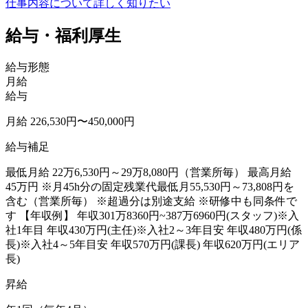
仕事内容について詳しく知りたい
給与・福利厚生
給与形態
月給
給与
月給 226,530円〜450,000円
給与補足
最低月給 22万6,530円～29万8,080円（営業所毎） 最高月給
45万円 ※月45h分の固定残業代最低月55,530円～73,808円を
含む（営業所毎） ※超過分は別途支給 ※研修中も同条件で
す 【年収例】 年収301万8360円~387万6960円(スタッフ)※入
社1年目 年収430万円(主任)※入社2～3年目安 年収480万円(係
長)※入社4～5年目安 年収570万円(課長) 年収620万円(エリア
長)
昇給