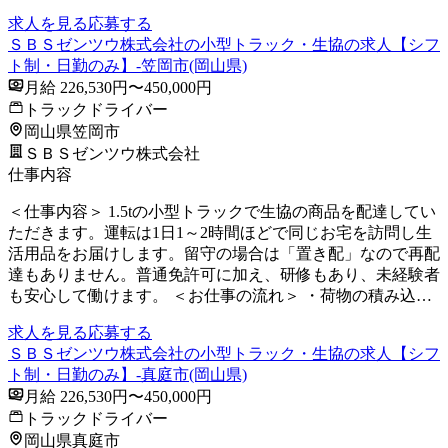
求人を見る
応募する
ＳＢＳゼンツウ株式会社の小型トラック・生協の求人【シフ
ト制・日勤のみ】-笠岡市(岡山県)
月給 226,530円〜450,000円
トラックドライバー
岡山県笠岡市
ＳＢＳゼンツウ株式会社
仕事内容
＜仕事内容＞ 1.5tの小型トラックで生協の商品を配達してい
ただきます。運転は1日1～2時間ほどで同じお宅を訪問し生
活用品をお届けします。留守の場合は「置き配」なので再配
達もありません。普通免許可に加え、研修もあり、未経験者
も安心して働けます。 ＜お仕事の流れ＞ ・荷物の積み込…
求人を見る
応募する
ＳＢＳゼンツウ株式会社の小型トラック・生協の求人【シフ
ト制・日勤のみ】-真庭市(岡山県)
月給 226,530円〜450,000円
トラックドライバー
岡山県真庭市