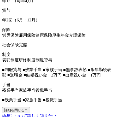
年1回（毎年4月）
賞与
年2回（6月・12月）
保険
労災保険
雇用保険
健康保険
厚生年金
介護保険
社会保険完備
制度
表彰制度
研修制度
制服貸与
■制服貸与 ■残業手当 ■家族手当 ■無事故表彰 ■永年勤続表
彰 ■退職金 ■結婚祝い金 3万円 ■出産祝い金 1万円
手当
残業手当
家族手当
役職手当
■残業手当 ■家族手当 ■役職手当
詳細を閉じる
給与について詳しく知りたい