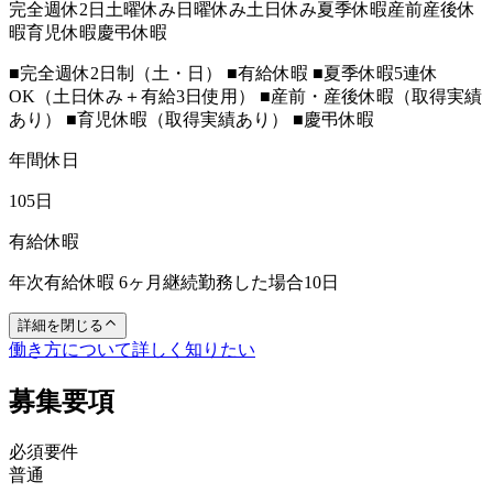
完全週休2日
土曜休み
日曜休み
土日休み
夏季休暇
産前産後休
暇
育児休暇
慶弔休暇
■完全週休2日制（土・日） ■有給休暇 ■夏季休暇5連休
OK（土日休み＋有給3日使用） ■産前・産後休暇（取得実績
あり） ■育児休暇（取得実績あり） ■慶弔休暇
年間休日
105日
有給休暇
年次有給休暇 6ヶ月継続勤務した場合10日
詳細を閉じる
働き方について詳しく知りたい
募集要項
必須要件
普通