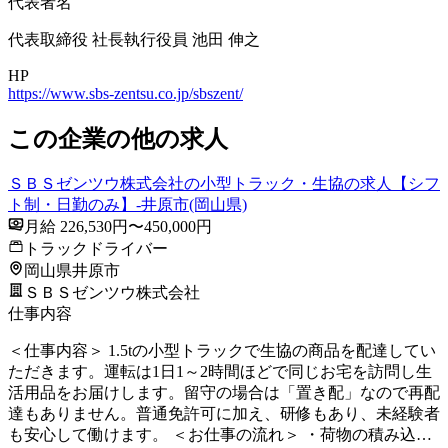
代表者名
代表取締役 社長執行役員 池田 伸之
HP
https://www.sbs-zentsu.co.jp/sbszent/
この企業の他の求人
ＳＢＳゼンツウ株式会社の小型トラック・生協の求人【シフ
ト制・日勤のみ】-井原市(岡山県)
月給 226,530円〜450,000円
トラックドライバー
岡山県井原市
ＳＢＳゼンツウ株式会社
仕事内容
＜仕事内容＞ 1.5tの小型トラックで生協の商品を配達してい
ただきます。運転は1日1～2時間ほどで同じお宅を訪問し生
活用品をお届けします。留守の場合は「置き配」なので再配
達もありません。普通免許可に加え、研修もあり、未経験者
も安心して働けます。 ＜お仕事の流れ＞ ・荷物の積み込…