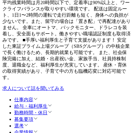
平均残業時間は月20時間以下で、定着率は90%以上と、ワー
クライフバランスが取りやすい環境です。 配送は固定ルー
ト、1日1〜2時間の運転で走行距離も短く、身体への負担が
少ないです。また、留守の場合は「置き配」で再配達があり
ません。 全車にオートマ、バックモニター、ドラレコを装
着し、安全面もサポート。働きやすい職場認証制度も取得済
みです。 ■手厚い福利厚生と子育て支援があります！ 安定
した東証プライム上場グループ（SBSグループ）の中核企業
で長く働けるため、長期的就業も可能です。 また、社会保
険完備に加え、結婚・出産祝い金、家族手当、社員持株制
度、退職金など、福利厚生が充実しています。 産休・育休
の取得実績があり、子育て中の方も臨機応変に対応可能で
す。
求人について話を聞いてみる
仕事内容
給与・福利厚生
勤務時間・休日
募集要項
選考
企業情報