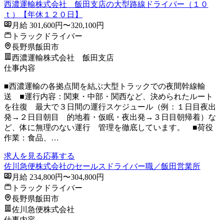
西濃運輸株式会社 飯田支店の大型路線ドライバー（１０
ｔ）【年休１２０日】
月給 301,600円〜320,100円
トラックドライバー
長野県飯田市
西濃運輸株式会社 飯田支店
仕事内容
■西濃運輸の各拠点間を結ぶ大型トラックでの夜間幹線輸
送 ■運行内容：関東・中部・関西など、決められたルート
を往復 最大で３日間の運行スケジュール（例：１日目夜出
発→２日目朝目 的地着・仮眠・夜出発→３日目朝帰着）な
ど、体に無理のない運行 管理を徹底しています。 ■荷役
作業：食品、…
求人を見る
応募する
佐川急便株式会社のセールスドライバー職／飯田営業所
月給 234,800円〜304,800円
トラックドライバー
長野県飯田市
佐川急便株式会社
仕事内容