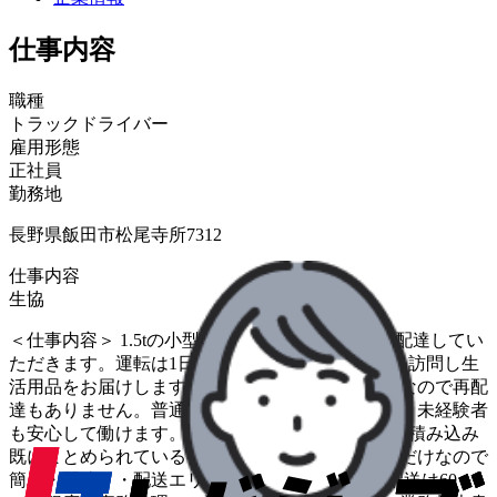
仕事内容
職種
トラックドライバー
雇用形態
正社員
勤務地
長野県飯田市松尾寺所7312
仕事内容
生協
＜仕事内容＞ 1.5tの小型トラックで生協の商品を配達してい
ただきます。運転は1日1～2時間ほどで同じお宅を訪問し生
活用品をお届けします。留守の場合は「置き配」なので再配
達もありません。普通免許可に加え、研修もあり、未経験者
も安心して働けます。 ＜お仕事の流れ＞ ・荷物の積み込み
既にまとめられている荷物をトラックに積み込むだけなので
簡単・配達・・配送エリア&ルート固定、1日の配送は60～