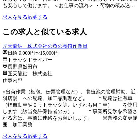
も安心して働けます。 ＜お仕事の流れ＞ ・荷物の積み込…
求人を見る
応募する
この求人と似ている求人
匠天龍鮎 株式会社の魚の養殖作業員
日給 9,000円〜15,000円
トラックドライバー
長野県飯田市
匠天龍鮎 株式会社
仕事内容
○出荷作業（梱包、伝票管理など）、養殖池の管理補助、近
隣店舗 への配達、加工品調理など。 ＊配達は社有車
（軽自動車や２ｔトラック等、いずれもＭＴ車） を使用
します（該当免許保持者のみ）。 ＊事業所見学を希望さ
れる方は、事前に連絡をお願いします。 ※業務の変更範
囲：加工業務
求人を見る
応募する