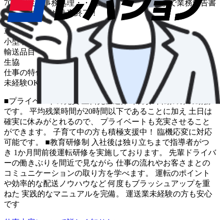
70件程度・事務処理・・配送は基本的に夕方まで業務報告書
を作成すればお仕事終了！
車種
小型トラック
輸送品目
生協
仕事の特色
未経験OK
中距離
■プライベートの充実 土日完全週休2日制、日勤のみの勤務
です。 平均残業時間が20時間以下であることに加え 土日は
確実に休みがとれるので、 プライベートも充実させること
ができます。 子育て中の方も積極支援中！ 臨機応変に対応
可能です。 ■教育研修制 入社後は独り立ちまで指導者がつ
き 1か月間前後運転研修を実施しております。 先輩ドライバ
ーの働きぶりを間近で見ながら 仕事の流れやお客さまとの
コミュニケーションの取り方を学べます。 運転のポイント
や効率的な配送ノウハウなど 何度もブラッシュアップを重
ねた 実践的なマニュアルを完備。 運送業未経験の方も安心
です