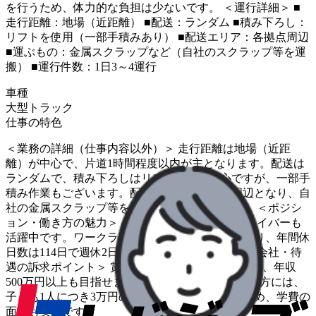
を行うため、体力的な負担は少ないです。 ＜運行詳細＞ ■
走行距離：地場（近距離） ■配送：ランダム ■積み下ろし：
リフトを使用（一部手積みあり） ■配送エリア：各拠点周辺
■運ぶもの：金属スクラップなど（自社のスクラップ等を運
搬） ■運行件数：1日3～4運行
車種
大型トラック
仕事の特色
＜業務の詳細（仕事内容以外）＞ 走行距離は地場（近距
離）が中心で、片道1時間程度以内が主となります。配送は
ランダムで、積み下ろしはリフト作業が中心ですが、一部手
積み作業もございます。配送エリアは各拠点周辺となり、自
社の金属スクラップ等を運搬していただきます。 ＜ポジシ
ョン・働き方の魅力＞ 40代・50代のベテランドライバーも
活躍中です。ワークライフバランスを重視しており、年間休
日数は114日で週休2日制（土・日休み）です。 ＜会社・待
遇の訴求ポイント＞ 賞与は年2回、昇給制度があり、年収
500万円以上も目指せます。特にご家族をお持ちの方には、
子ども1人につき3万円の家族手当が支給されるため、学費の
面でも安心です。