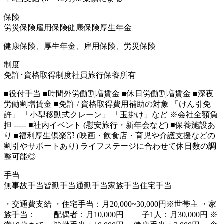
保険
労災保険
雇用保険
健康保険
厚生年金
健康保険、厚生年金、雇用保険、労災保険
制度
免許･資格取得制度
社員旅行
保養所有
■役付手当 ■時間外労働割増賃金 ■休日労働割増賃金 ■深夜
労働割増賃金 ■免許 / 資格取得費用補助の対象 「けん引免
許」 「小型移動式クレーン」 「玉掛け」など ※会社全額負
担 ----- ■社内イベント (慰安旅行・新年会など) ■保養施設あ
り ■福利厚生倶楽部 (映画・飲食店・育児や介護支援などの
割引やサポートあり) ライフステージに合わせて休日数の調
整可能◎
手当
無事故手当
皆勤手当
通勤手当
家族手当
住宅手当
・交通費支給 ・住宅手当：月20,000~30,000円※世帯主 ・家
族手当： 配偶者：月10,000円 子1人：月30,000円 ※