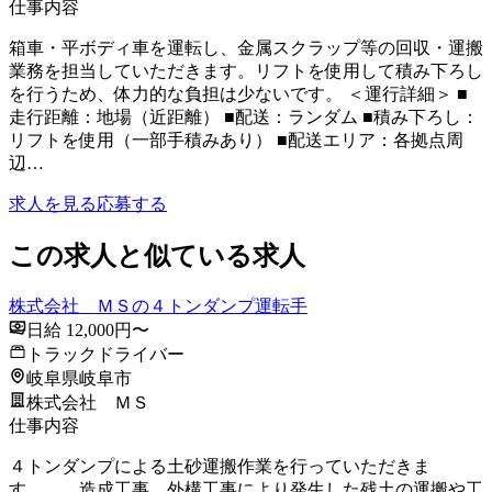
仕事内容
箱車・平ボディ車を運転し、金属スクラップ等の回収・運搬
業務を担当していただきます。リフトを使用して積み下ろし
を行うため、体力的な負担は少ないです。 ＜運行詳細＞ ■
走行距離：地場（近距離） ■配送：ランダム ■積み下ろし：
リフトを使用（一部手積みあり） ■配送エリア：各拠点周
辺…
求人を見る
応募する
この求人と似ている求人
株式会社 ＭＳの４トンダンプ運転手
日給 12,000円〜
トラックドライバー
岐阜県岐阜市
株式会社 ＭＳ
仕事内容
４トンダンプによる土砂運搬作業を行っていただきま
す。 造成工事、外構工事により発生した残土の運搬や工