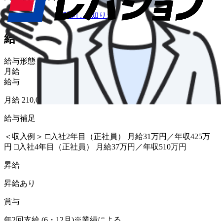
仕事内容について詳しく知りたい
給与・福利厚生
給与形態
月給
給与
月給 210,000円〜350,000円
給与補足
＜収入例＞ □入社2年目（正社員） 月給31万円／年収425万
円 □入社4年目（正社員） 月給37万円／年収510万円
昇給
昇給あり
賞与
年2回支給 (6・12月)※業績による