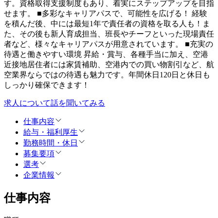
す。資格取得支援制度もあり、着実にステップアップを目指
せます。 ■多彩なキャリアパスで、可能性を広げる！ 経験
を積んだ後、中には最短1年で責任者の資格を取る人も！ま
た、その後も新人育成担当、班長やチーフといった現場責任
者など、様々なキャリアパスが用意されています。 ■充実の
待遇と働きやすい環境 昇給・賞与、各種手当に加え、空港
近接地居住者には家賃補助、空港内での買い物割引など、航
空業界ならではの待遇も魅力です。年間休日120日と休日も
しっかり確保できます！
求人について話を聞いてみる
仕事内容
給与・福利厚生
勤務時間・休日
募集要項
選考
企業情報
仕事内容