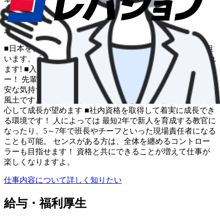
その他
仕事の特色
未経験OK
■日本を代表する空の玄関口・羽田空港で地上支援業務を担
います。「航空業界に入りたい」そんな夢を当社で叶えられ
ます! ■入社後も教官の資格を持つ先輩がイチからレクチャ
ー！ 先輩の9割が未経験からスタートしており、入社時の不
安な気持ちがよく分かるため、みんなで優しくフォローする
風土です。 最短1年で責任者の資格を取る人もいるので、安
心して成長が望めます ■社内資格を取得して着実に成長でき
る環境です！ 人によっては 最短2年で新人を育成する教官に
なったり、5～7年で班長やチーフといった現場責任者になる
ことも可能。 センスがある方は、全体を纏めるコントロー
ラーも目指せます！ 資格と共にできることが増えて仕事が
楽しくなりますよ。
仕事内容について詳しく知りたい
給与・福利厚生