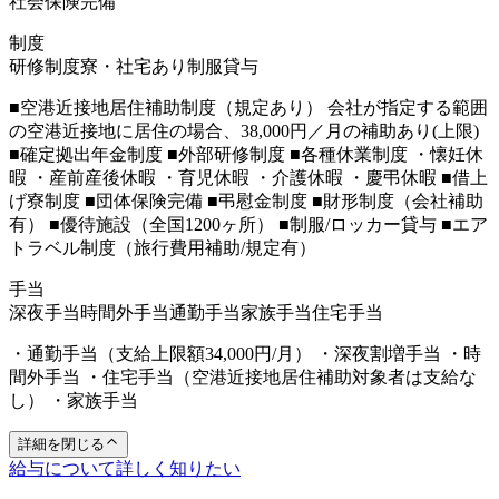
社会保険完備
制度
研修制度
寮・社宅あり
制服貸与
■空港近接地居住補助制度（規定あり） 会社が指定する範囲
の空港近接地に居住の場合、38,000円／月の補助あり(上限)
■確定拠出年金制度 ■外部研修制度 ■各種休業制度 ・懐妊休
暇 ・産前産後休暇 ・育児休暇 ・介護休暇 ・慶弔休暇 ■借上
げ寮制度 ■団体保険完備 ■弔慰金制度 ■財形制度（会社補助
有） ■優待施設（全国1200ヶ所） ■制服/ロッカー貸与 ■エア
トラベル制度（旅行費用補助/規定有）
手当
深夜手当
時間外手当
通勤手当
家族手当
住宅手当
・通勤手当（支給上限額34,000円/月） ・深夜割増手当 ・時
間外手当 ・住宅手当（空港近接地居住補助対象者は支給な
し） ・家族手当
詳細を閉じる
給与について詳しく知りたい