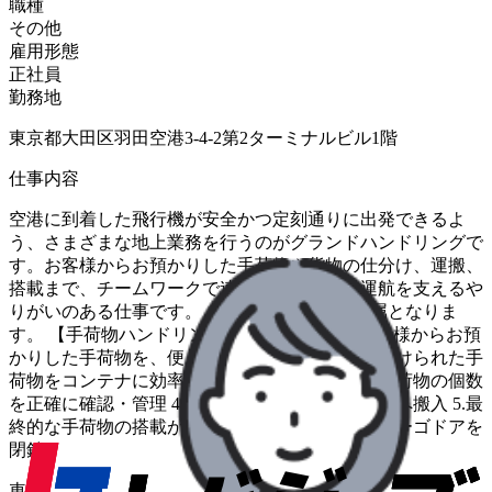
職種
その他
雇用形態
正社員
勤務地
東京都大田区羽田空港3-4-2第2ターミナルビル1階
仕事内容
空港に到着した飛行機が安全かつ定刻通りに出発できるよ
う、さまざまな地上業務を行うのがグランドハンドリングで
す。お客様からお預かりした手荷物や貨物の仕分け、運搬、
搭載まで、チームワークで連携し、航空機の運航を支えるや
りがいのある仕事です。 ★手荷物 or 貨物の配属となりま
す。 【手荷物ハンドリングの流れ(出発)】 1.お客様からお預
かりした手荷物を、便ごとに正確に仕分け 2.仕分けられた手
荷物をコンテナに効率よく搭載 3.各作業工程で手荷物の個数
を正確に確認・管理 4.特殊車両を操作し、空港機へ搬入 5.最
終的な手荷物の搭載が完了したことを確認し、カーゴドアを
閉鎖
車種