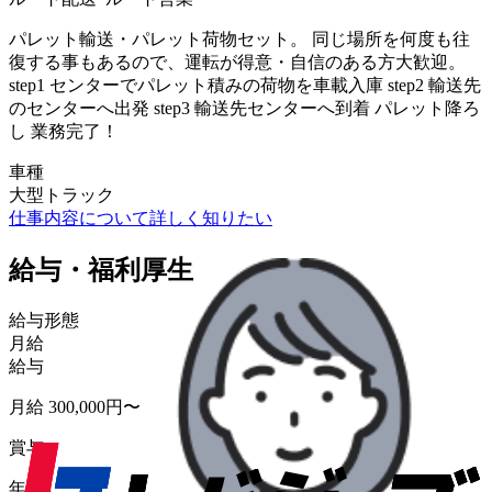
パレット輸送・パレット荷物セット。 同じ場所を何度も往
復する事もあるので、運転が得意・自信のある方大歓迎。
step1 センターでパレット積みの荷物を車載入庫 step2 輸送先
のセンターへ出発 step3 輸送先センターへ到着 パレット降ろ
し 業務完了！
車種
大型トラック
仕事内容について詳しく知りたい
給与・福利厚生
給与形態
月給
給与
月給 300,000円〜
賞与
年2回