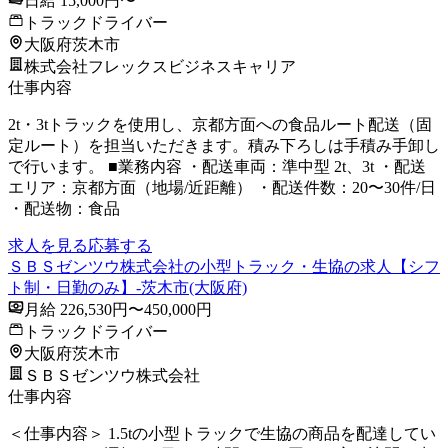
日給 15,000円〜
トラックドライバー
大阪府茨木市
株式会社フレックスビジネスキャリア
仕事内容
2t・3tトラックを使用し、京都方面への食品ルート配送（固
定ルート）を担当いただきます。積み下ろしは手積み手卸し
で行います。 ■業務内容 ・配送車両：準中型 2t、3t ・配送
エリア：京都方面（地場/近距離） ・配送件数：20〜30件/日
・配送物：食品
求人を見る
応募する
ＳＢＳゼンツウ株式会社の小型トラック・生協の求人【シフ
ト制・日勤のみ】-茨木市(大阪府)
月給 226,530円〜450,000円
トラックドライバー
大阪府茨木市
ＳＢＳゼンツウ株式会社
仕事内容
＜仕事内容＞ 1.5tの小型トラックで生協の商品を配達してい