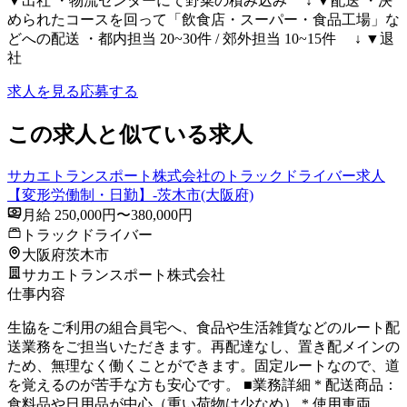
▼出社 ・物流センターにて野菜の積み込み ↓ ▼配送 ・決
められたコースを回って「飲食店・スーパー・食品工場」な
どへの配送 ・都内担当 20~30件 / 郊外担当 10~15件 ↓ ▼退
社
求人を見る
応募する
この求人と似ている求人
サカエトランスポート株式会社のトラックドライバー求人
【変形労働制・日勤】-茨木市(大阪府)
月給 250,000円〜380,000円
トラックドライバー
大阪府茨木市
サカエトランスポート株式会社
仕事内容
生協をご利用の組合員宅へ、食品や生活雑貨などのルート配
送業務をご担当いただきます。再配達なし、置き配メインの
ため、無理なく働くことができます。固定ルートなので、道
を覚えるのが苦手な方も安心です。 ■業務詳細 * 配送商品：
食料品や日用品が中心（重い荷物は少なめ） * 使用車両…