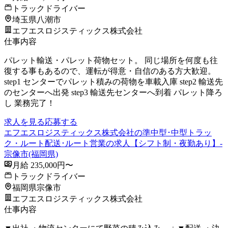
トラックドライバー
埼玉県八潮市
エフエスロジスティックス株式会社
仕事内容
パレット輸送・パレット荷物セット。 同じ場所を何度も往
復する事もあるので、運転が得意・自信のある方大歓迎。
step1 センターでパレット積みの荷物を車載入庫 step2 輸送先
のセンターへ出発 step3 輸送先センターへ到着 パレット降ろ
し 業務完了！
求人を見る
応募する
エフエスロジスティックス株式会社の準中型･中型トラッ
ク・ルート配送･ルート営業の求人【シフト制・夜勤あり】-
宗像市(福岡県)
月給 235,000円〜
トラックドライバー
福岡県宗像市
エフエスロジスティックス株式会社
仕事内容