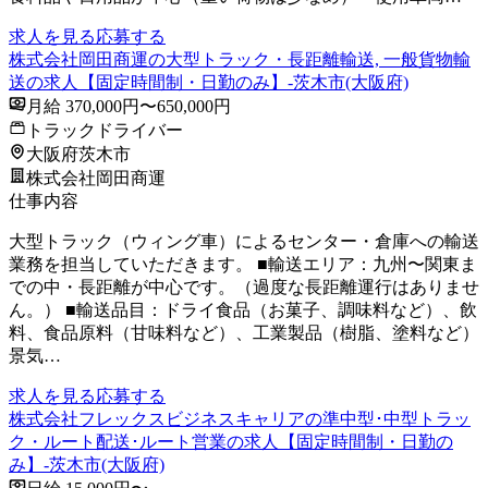
求人を見る
応募する
株式会社岡田商運の大型トラック・長距離輸送, 一般貨物輸
送の求人【固定時間制・日勤のみ】-茨木市(大阪府)
月給 370,000円〜650,000円
トラックドライバー
大阪府茨木市
株式会社岡田商運
仕事内容
大型トラック（ウィング車）によるセンター・倉庫への輸送
業務を担当していただきます。 ■輸送エリア：九州〜関東ま
での中・長距離が中心です。（過度な長距離運行はありませ
ん。） ■輸送品目：ドライ食品（お菓子、調味料など）、飲
料、食品原料（甘味料など）、工業製品（樹脂、塗料など）
景気…
求人を見る
応募する
株式会社フレックスビジネスキャリアの準中型･中型トラッ
ク・ルート配送･ルート営業の求人【固定時間制・日勤の
み】-茨木市(大阪府)