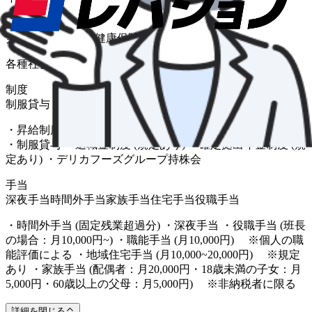
保険
労災保険
雇用保険
健康保険
厚生年金
介護保険
各種社会保険完備
制度
制服貸与
・昇給制度 ・交通費支給 ・各種手当 ・車 / バイク通勤OK
・制服貸与 ・退職金制度 (規定あり) ・確定拠出年金制度 (規
定あり) ・デリカフーズグループ持株会
手当
深夜手当
時間外手当
家族手当
住宅手当
役職手当
・時間外手当 (固定残業超過分) ・深夜手当 ・役職手当 (班長
の場合：月10,000円~) ・職能手当 (月10,000円) ※個人の職
能評価による ・地域住宅手当 (月10,000~20,000円) ※規定
あり ・家族手当 (配偶者：月20,000円・18歳未満の子女：月
5,000円・60歳以上の父母：月5,000円) ※非納税者に限る
詳細を閉じる