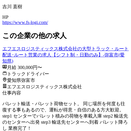
吉川 直樹
HP
https://www.fs-logi.com/
この企業の他の求人
エフエスロジスティックス株式会社の大型トラック・ルート
配送･ルート営業の求人【シフト制・日勤のみ】-弥富市(愛
知県)
月給 300,000円〜
トラックドライバー
愛知県弥富市
エフエスロジスティックス株式会社
仕事内容
パレット輸送・パレット荷物セット。 同じ場所を何度も往
復する事もあるので、運転が得意・自信のある方大歓迎。
step1 センターでパレット積みの荷物を車載入庫 step2 輸送先
のセンターへ出発 step3 輸送先センターへ到着 パレット降ろ
し 業務完了！