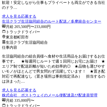
歓迎！安定しながら仕事もプライベートも両立ができる当社
のドラ…
求人を見る
応募する
生活クラブ生活協同組合のルート配送／多摩統合センター
月給 205,500円〜233,000円
トラックドライバー
東京都町田市
生活クラブ生活協同組合
仕事内容
生活協同組合の組合員様へ食材や生活用品をお届けするお仕
事です。 ★毎週同じルートで週１回同じお宅にお届け ★
エリア制で配送距離が短いため効率的◎ ★品物も運びやす
いモノがほとんどで男女問わず活躍しています！ ★置き配
対応で再配達なし（置き場所は事前指定済み） 担当するの
は決まった…
求人を見る
応募する
株式会社 ポストウェイのメール便配達及び配達員管理
月給 335,000円〜
トラックドライバー