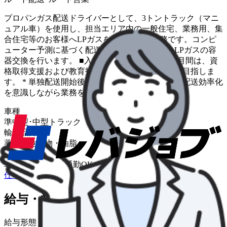
プロパンガス配送ドライバーとして、3トントラック（マニ
ュアル車）を使用し、担当エリア内の一般住宅、業務用、集
合住宅等のお客様へLPガスをお届けする業務です。コンピ
ューター予測に基づく配送指示伝票をもとに、LPガスの容
器交換を行います。 ■入社後の流れ * 入社後3ヶ月間は、資
格取得支援および教育指導を実施し、単独配送を目指しま
す。 * 単独配送開始後は、担当エリアを任され、配送効率化
を意識しながら業務を遂行します。
車種
準中型･中型トラック
輸送品目
薬品・危険物・油脂
仕事の特色
車通勤OK
バイク通勤OK
仕事内容について詳しく知りたい
給与・福利厚生
給与形態