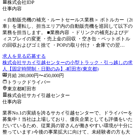
株式会社IDP
仕事内容
＜自動販売機の補充・ルートセールス業務＞ ボトルカー（2t
車）を運転し、担当エリア内の自動販売機を巡回して以下の
業務を担当します。 ■業務内容 ・ドリンクの補充およびデ
ィスプレイの変更 ・売上金の回収 ・空き缶・ペットボトル
の回収およびゴミ捨て ・POPの取り付け ・倉庫での翌…
求人を見る
応募する
株式会社サカイ引越センターの小型トラック・引っ越しの求
人【固定時間制・日勤のみ】-町田市(東京都)
月給 280,000円〜450,000円
トラックドライバー
東京都町田市
株式会社サカイ引越センター
仕事内容
業界No.1の実績を誇るサカイ引越センターで、ドライバーを
募集中！当社は上場しており、優良企業としても評価をいた
だいているため、従業員の皆さんが働きやすい環境が十分に
整っています♪今後の事業拡大に向けて、未経験者の方も大