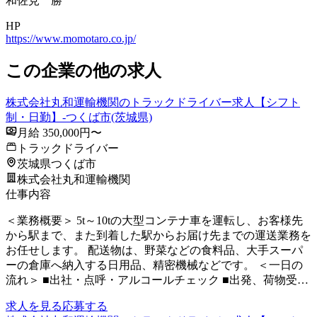
和佐見 勝
HP
https://www.momotaro.co.jp/
この企業の他の求人
株式会社丸和運輸機関のトラックドライバー求人【シフト
制・日勤】-つくば市(茨城県)
月給 350,000円〜
トラックドライバー
茨城県つくば市
株式会社丸和運輸機関
仕事内容
＜業務概要＞ 5t～10tの大型コンテナ車を運転し、お客様先
から駅まで、また到着した駅からお届け先までの運送業務を
お任せします。 配送物は、野菜などの食料品、大手スーパ
ーの倉庫へ納入する日用品、精密機械などです。 ＜一日の
流れ＞ ■出社・点呼・アルコールチェック ■出発、荷物受…
求人を見る
応募する