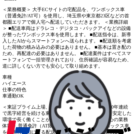
＜業務概要＞ 大手ECサイトの宅配品を、ワンボックス車
（普通免許/AT可）を使用し、埼玉県や東京都23区などの首
都圏エリアで個人宅へ配送していただきます。 ＜業務詳細
＞ ■配送車両はドラレコ・デジタコ・バックアイなどの設備
が整ったワンボックス車を使用します。 ■配送指令は、新導
入したAIからスマートフォンへ送られます。 ■配送順を考慮
した荷物の積み込みの必要はありません。 ■基本は置き配の
ため、再配達の必要はありません。 ■配達案件はすべてスマ
ートフォンで一括管理されており、住所確認が容易なため、
道に詳しくない方でも安心して取り組めます。
車種
ハイエース
仕事の特色
車通勤OK
＜東証プライム上場、黒字経営の安定基盤＞ 創業50年連続
で黒字経営を続ける東証プライム上場企業であり、安定した
環境で長く働くことが可能です。 ＜未経験者も安心の業務
体制＞ 普通免許（AT限定可）で運転できるワンボックス車
を使用し、AIによる配送指令やスマホでの案件管理によ