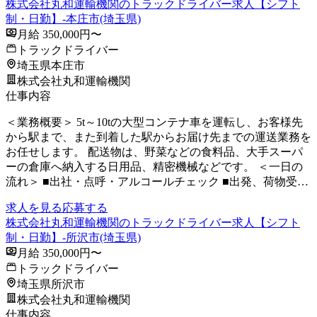
株式会社丸和運輸機関のトラックドライバー求人【シフト
制・日勤】-本庄市(埼玉県)
月給 350,000円〜
トラックドライバー
埼玉県本庄市
株式会社丸和運輸機関
仕事内容
＜業務概要＞ 5t～10tの大型コンテナ車を運転し、お客様先
から駅まで、また到着した駅からお届け先までの運送業務を
お任せします。 配送物は、野菜などの食料品、大手スーパ
ーの倉庫へ納入する日用品、精密機械などです。 ＜一日の
流れ＞ ■出社・点呼・アルコールチェック ■出発、荷物受…
求人を見る
応募する
株式会社丸和運輸機関のトラックドライバー求人【シフト
制・日勤】-所沢市(埼玉県)
月給 350,000円〜
トラックドライバー
埼玉県所沢市
株式会社丸和運輸機関
仕事内容