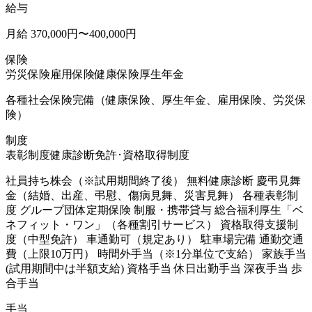
給与
月給 370,000円〜400,000円
保険
労災保険
雇用保険
健康保険
厚生年金
各種社会保険完備（健康保険、厚生年金、雇用保険、労災保
険）
制度
表彰制度
健康診断
免許･資格取得制度
社員持ち株会（※試用期間終了後） 無料健康診断 慶弔見舞
金（結婚、出産、弔慰、傷病見舞、災害見舞） 各種表彰制
度 グループ団体定期保険 制服・携帯貸与 総合福利厚生「ベ
ネフィット・ワン」（各種割引サービス） 資格取得支援制
度（中型免許） 車通勤可（規定あり） 駐車場完備 通勤交通
費（上限10万円） 時間外手当（※1分単位で支給） 家族手当
(試用期間中は半額支給) 資格手当 休日出勤手当 深夜手当 歩
合手当
手当