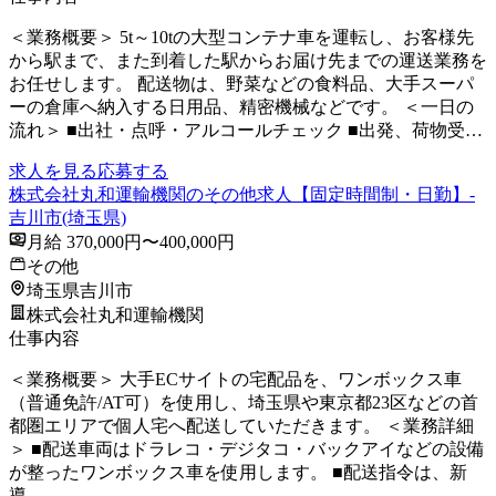
＜業務概要＞ 5t～10tの大型コンテナ車を運転し、お客様先
から駅まで、また到着した駅からお届け先までの運送業務を
お任せします。 配送物は、野菜などの食料品、大手スーパ
ーの倉庫へ納入する日用品、精密機械などです。 ＜一日の
流れ＞ ■出社・点呼・アルコールチェック ■出発、荷物受…
求人を見る
応募する
株式会社丸和運輸機関のその他求人【固定時間制・日勤】-
吉川市(埼玉県)
月給 370,000円〜400,000円
その他
埼玉県吉川市
株式会社丸和運輸機関
仕事内容
＜業務概要＞ 大手ECサイトの宅配品を、ワンボックス車
（普通免許/AT可）を使用し、埼玉県や東京都23区などの首
都圏エリアで個人宅へ配送していただきます。 ＜業務詳細
＞ ■配送車両はドラレコ・デジタコ・バックアイなどの設備
が整ったワンボックス車を使用します。 ■配送指令は、新
導…