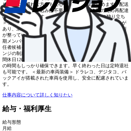
り、道に不慣れな方でも安心して業務に取り組めます。配送
順を考慮した積み込みは不要で、基本は置き配のため再配達
の負担も少ないです。 ＜充実の研修制度と早期の独り立ち
＞ 最長3ヶ月間の研修（マニュアル化されたOJTを含む）が
あり、未経験者でも1カ月程度を目安に独り立ちできる体制
が整っています。 ＜キャリア形成の可能性＞ 新規事業の初
期メンバーとしての採用のため、事業成長に伴い将来的に責
任者候補を目指せる可能性があります。また、キャリアチェ
ンジの制度もあります。 ＜働きやすさを追求した環境＞ 年
間休日120日、有給休暇取得率も高めであり、プライベート
の時間もしっかり確保できます。早く終わった日は定時退社
も可能です。 ＜最新の車両装備＞ ドラレコ、デジタコ、バ
ックアイが搭載された車両を使用し、安全に配慮されていま
す。
仕事内容について詳しく知りたい
給与・福利厚生
給与形態
月給