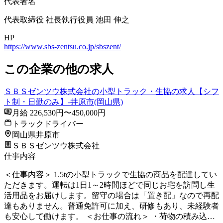
代表者名
代表取締役 社長執行役員 池田 伸之
HP
https://www.sbs-zentsu.co.jp/sbszent/
この企業の他の求人
ＳＢＳゼンツウ株式会社の小型トラック・生協の求人【シフ
ト制・日勤のみ】-井原市(岡山県)
月給 226,530円〜450,000円
トラックドライバー
岡山県井原市
ＳＢＳゼンツウ株式会社
仕事内容
＜仕事内容＞ 1.5tの小型トラックで生協の商品を配達してい
ただきます。運転は1日1～2時間ほどで同じお宅を訪問し生
活用品をお届けします。留守の場合は「置き配」なので再配
達もありません。普通免許可に加え、研修もあり、未経験者
も安心して働けます。 ＜お仕事の流れ＞ ・荷物の積み込…