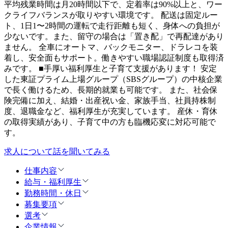
平均残業時間は月20時間以下で、定着率は90%以上と、ワー
クライフバランスが取りやすい環境です。 配送は固定ルー
ト、1日1〜2時間の運転で走行距離も短く、身体への負担が
少ないです。また、留守の場合は「置き配」で再配達があり
ません。 全車にオートマ、バックモニター、ドラレコを装
着し、安全面もサポート。働きやすい職場認証制度も取得済
みです。 ■手厚い福利厚生と子育て支援があります！ 安定
した東証プライム上場グループ（SBSグループ）の中核企業
で長く働けるため、長期的就業も可能です。 また、社会保
険完備に加え、結婚・出産祝い金、家族手当、社員持株制
度、退職金など、福利厚生が充実しています。 産休・育休
の取得実績があり、子育て中の方も臨機応変に対応可能で
す。
求人について話を聞いてみる
仕事内容
給与・福利厚生
勤務時間・休日
募集要項
選考
企業情報