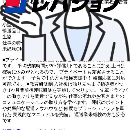
70件程度・事務処理・・配送は基本的に夕方まで業務報告書
を作成すればお仕事終了！
車種
小型トラック
輸送品目
生協
仕事の特色
未経験OK
中距離
■プライベートの充実 土日完全週休2日制、日勤のみの勤務
です。 平均残業時間が20時間以下であることに加え 土日は
確実に休みがとれるので、 プライベートも充実させること
ができます。 子育て中の方も積極支援中！ 臨機応変に対応
可能です。 ■教育研修制 入社後は独り立ちまで指導者がつ
き 1か月間前後運転研修を実施しております。 先輩ドライバ
ーの働きぶりを間近で見ながら 仕事の流れやお客さまとの
コミュニケーションの取り方を学べます。 運転のポイント
や効率的な配送ノウハウなど 何度もブラッシュアップを重
ねた 実践的なマニュアルを完備。 運送業未経験の方も安心
です