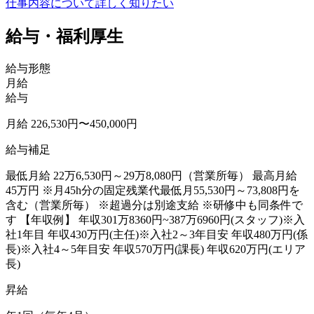
仕事内容について詳しく知りたい
給与・福利厚生
給与形態
月給
給与
月給 226,530円〜450,000円
給与補足
最低月給 22万6,530円～29万8,080円（営業所毎） 最高月給
45万円 ※月45h分の固定残業代最低月55,530円～73,808円を
含む（営業所毎） ※超過分は別途支給 ※研修中も同条件で
す 【年収例】 年収301万8360円~387万6960円(スタッフ)※入
社1年目 年収430万円(主任)※入社2～3年目安 年収480万円(係
長)※入社4～5年目安 年収570万円(課長) 年収620万円(エリア
長)
昇給