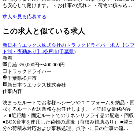
も安心して働けます。 ＜お仕事の流れ＞ ・荷物の積み込…
求人を見る
応募する
この求人と似ている求人
新日本ウエックス株式会社のトラックドライバー求人【シフ
ト制・夜勤あり】-松戸市(千葉県)
新着
月給 350,000円〜400,000円
トラックドライバー
千葉県松戸市
新日本ウエックス株式会社
仕事内容
決まったルートでお客様へシーツやユニフォームを納品・回
収するルート配送業務をお任せします。 ＜詳細な業務内容
＞ ■近距離・固定ルートでのリネンサプライ品の配送・回収
■BOX台車を使用した荷物の運搬（荷積み補助あり） ■翌日
分の荷積み対応および事務処理、点呼 ＜1日の仕事の流…