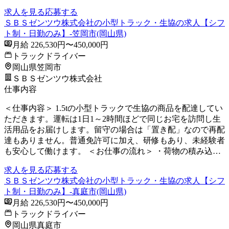
求人を見る
応募する
ＳＢＳゼンツウ株式会社の小型トラック・生協の求人【シフ
ト制・日勤のみ】-笠岡市(岡山県)
月給 226,530円〜450,000円
トラックドライバー
岡山県笠岡市
ＳＢＳゼンツウ株式会社
仕事内容
＜仕事内容＞ 1.5tの小型トラックで生協の商品を配達してい
ただきます。運転は1日1～2時間ほどで同じお宅を訪問し生
活用品をお届けします。留守の場合は「置き配」なので再配
達もありません。普通免許可に加え、研修もあり、未経験者
も安心して働けます。 ＜お仕事の流れ＞ ・荷物の積み込…
求人を見る
応募する
ＳＢＳゼンツウ株式会社の小型トラック・生協の求人【シフ
ト制・日勤のみ】-真庭市(岡山県)
月給 226,530円〜450,000円
トラックドライバー
岡山県真庭市