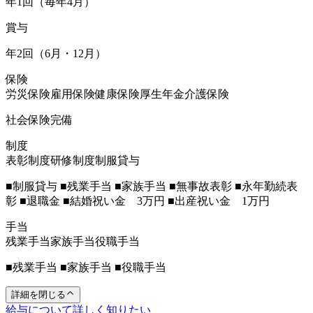
年1回（毎年4月）
賞与
年2回（6月・12月）
保険
労災保険
雇用保険
健康保険
厚生年金
介護保険
社会保険完備
制度
表彰制度
研修制度
制服貸与
■制服貸与 ■残業手当 ■家族手当 ■無事故表彰 ■永年勤続表
彰 ■退職金 ■結婚祝い金 3万円 ■出産祝い金 1万円
手当
残業手当
家族手当
役職手当
■残業手当 ■家族手当 ■役職手当
詳細を閉じる
給与について詳しく知りたい