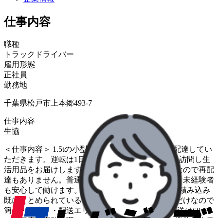
仕事内容
職種
トラックドライバー
雇用形態
正社員
勤務地
千葉県松戸市上本郷493-7
仕事内容
生協
＜仕事内容＞ 1.5tの小型トラックで生協の商品を配達してい
ただきます。運転は1日1～2時間ほどで同じお宅を訪問し生
活用品をお届けします。留守の場合は「置き配」なので再配
達もありません。普通免許可に加え、研修もあり、未経験者
も安心して働けます。 ＜お仕事の流れ＞ ・荷物の積み込み
既にまとめられている荷物をトラックに積み込むだけなので
簡単・配達・・配送エリア&ルート固定、1日の配送は60～