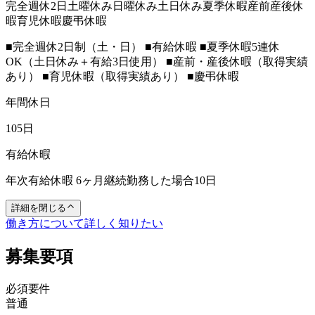
完全週休2日
土曜休み
日曜休み
土日休み
夏季休暇
産前産後休
暇
育児休暇
慶弔休暇
■完全週休2日制（土・日） ■有給休暇 ■夏季休暇5連休
OK（土日休み＋有給3日使用） ■産前・産後休暇（取得実績
あり） ■育児休暇（取得実績あり） ■慶弔休暇
年間休日
105日
有給休暇
年次有給休暇 6ヶ月継続勤務した場合10日
詳細を閉じる
働き方について詳しく知りたい
募集要項
必須要件
普通