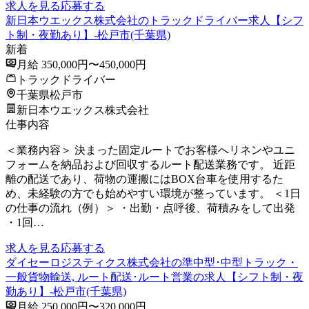
求人を見る
応募する
新日本ウエックス株式会社のトラックドライバー求人【シフ
ト制・夜勤あり】-松戸市(千葉県)
新着
月給 350,000円〜450,000円
トラックドライバー
千葉県松戸市
新日本ウエックス株式会社
仕事内容
＜業務内容＞ 決まった固定ルートでお客様へリネンやユニ
フォームを納品および回収するルート配送業務です。 近距
離の配送であり、荷物の運搬にはBOX台車を使用するた
め、未経験の方でも始めやすい環境が整っています。 ＜1日
の仕事の流れ（例）＞ ・出勤・点呼後、荷積みをして出発
・1回…
求人を見る
応募する
ダイセーロジスティクス株式会社の準中型･中型トラック・
一般貨物輸送, ルート配送･ルート営業の求人【シフト制・夜
勤あり】-松戸市(千葉県)
月給 250,000円〜320,000円