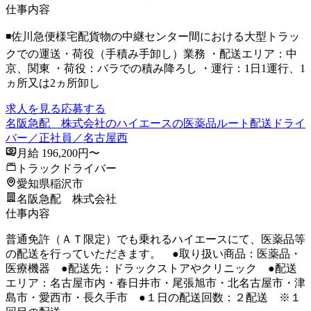
仕事内容
◾️佐川急便様宅配貨物の中継センター間における大型トラッ
クでの運送・荷役（手積み手卸し）業務 ・配送エリア：中
京、関東 ・荷役：バラでの積み降ろし ・運行：1日1運行、1
ヵ所又は2ヵ所卸し
求人を見る
応募する
名阪急配 株式会社のハイエースの医薬品ルート配送ドライ
バー／正社員／名古屋西
月給 196,200円〜
トラックドライバー
愛知県稲沢市
名阪急配 株式会社
仕事内容
普通免許（ＡＴ限定）でも乗れるハイエースにて、医薬品等
の配送を行っていただきます。 ●取り扱い商品：医薬品・
医療機器 ●配送先：ドラックストアやクリニック ●配送
エリア：名古屋市内・春日井市・尾張旭市・北名古屋市・津
島市・愛西市・長久手市 ●１日の配送回数：２配送 ※１