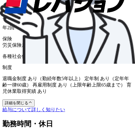
あり
賞与
年2回
保険
労災保険
雇用保険
健康保険
厚生年金
各種社会保険完備
制度
退職金制度 あり（勤続年数5年以上） 定年制 あり（定年年
齢一律60歳） 再雇用制度 あり（上限年齢上限65歳まで） 育
児休業取得実績 あり
詳細を閉じる
給与について詳しく知りたい
勤務時間・休日