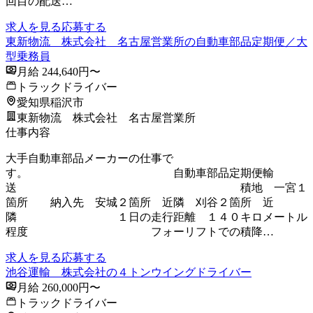
回目の配送…
求人を見る
応募する
東新物流 株式会社 名古屋営業所の自動車部品定期便／大
型乗務員
月給 244,640円〜
トラックドライバー
愛知県稲沢市
東新物流 株式会社 名古屋営業所
仕事内容
大手自動車部品メーカーの仕事で
す。 自動車部品定期便輸
送 積地 一宮１
箇所 納入先 安城２箇所 近隣 刈谷２箇所 近
隣 １日の走行距離 １４０キロメートル
程度 フォーリフトでの積降…
求人を見る
応募する
池谷運輸 株式会社の４トンウイングドライバー
月給 260,000円〜
トラックドライバー