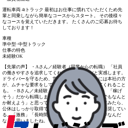
運転車両 4tトラック 最初はお仕事に慣れていただくため先
輩と同乗しながら簡単なコースからスタート。 その後様々
なコースを覚えていただきます。 たくさんのご応募お待ち
しております！
車種
準中型･中型トラック
仕事の特色
未経験OK
【先輩の声】 ・Aさん／経験者（同業からの転職） 「社員
の働きやすさを追求してくれている会社」だと実感します。
ドライバーを守るため、営業所の所長や、ときには本社の方
が、ムチャな要求をしてくる荷主さんと交渉してくれること
も。 ・Bさん／未経験（前職ゴルフショップ店員） 「稼げ
そう」だから転職しました。そのためなら「激務でもなんと
か耐えよう」と思っていました。でも、働き始めてみたら、
公休はしっかり取得できるし、有給休暇の取得も推奨してい
る。「激務」「長時間労働」はつくられたイメージなんだ
な、と思いましたね。