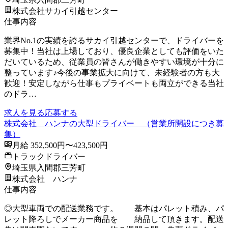
株式会社サカイ引越センター
仕事内容
業界No.1の実績を誇るサカイ引越センターで、ドライバーを
募集中！当社は上場しており、優良企業としても評価をいた
だいているため、従業員の皆さんが働きやすい環境が十分に
整っています♪今後の事業拡大に向けて、未経験者の方も大
歓迎！安定しながら仕事もプライベートも両立ができる当社
のドラ…
求人を見る
応募する
株式会社 ハンナの大型ドライバー （営業所開設につき募
集）
月給 352,500円〜423,500円
トラックドライバー
埼玉県入間郡三芳町
株式会社 ハンナ
仕事内容
◎大型車両での配送業務です。 基本はパレット積み、パ
レット降ろしでメーカー商品を 納品して頂きます。配送