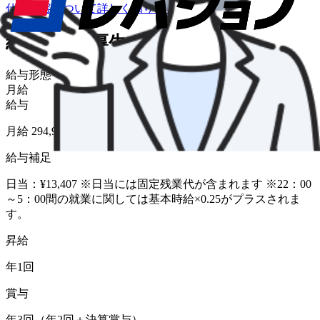
仕事内容について詳しく知りたい
給与・福利厚生
給与形態
月給
給与
月給 294,954円〜348,582円
給与補足
日当：¥13,407 ※日当には固定残業代が含まれます ※22：00
～5：00間の就業に関しては基本時給×0.25がプラスされま
す。
昇給
年1回
賞与
年3回（年2回＋決算賞与）