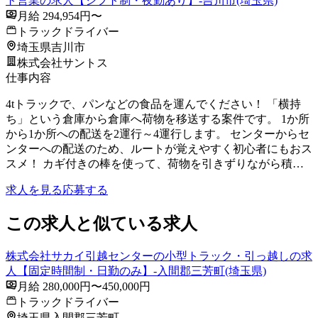
ト営業の求人【シフト制・夜勤あり】-吉川市(埼玉県)
月給 294,954円〜
トラックドライバー
埼玉県吉川市
株式会社サントス
仕事内容
4tトラックで、パンなどの食品を運んでください！ 「横持
ち」という倉庫から倉庫へ荷物を移送する案件です。 1か所
から1か所への配送を2運行～4運行します。 センターからセ
ンターへの配送のため、ルートが覚えやすく初心者にもおス
スメ！ カギ付きの棒を使って、荷物を引きずりながら積…
求人を見る
応募する
この求人と似ている求人
株式会社サカイ引越センターの小型トラック・引っ越しの求
人【固定時間制・日勤のみ】-入間郡三芳町(埼玉県)
月給 280,000円〜450,000円
トラックドライバー
埼玉県入間郡三芳町