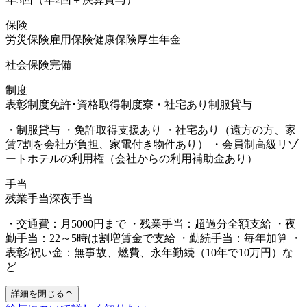
保険
労災保険
雇用保険
健康保険
厚生年金
社会保険完備
制度
表彰制度
免許･資格取得制度
寮・社宅あり
制服貸与
・制服貸与 ・免許取得支援あり ・社宅あり（遠方の方、家
賃7割を会社が負担、家電付き物件あり） ・会員制高級リゾ
ートホテルの利用権（会社からの利用補助金あり）
手当
残業手当
深夜手当
・交通費：月5000円まで ・残業手当：超過分全額支給 ・夜
勤手当：22～5時は割増賃金で支給 ・勤続手当：毎年加算 ・
表彰/祝い金：無事故、燃費、永年勤続（10年で10万円）な
ど
詳細を閉じる