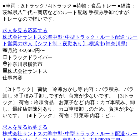
■車両：2tトラック / 4tトラック ■荷物：食品トレー ■経路：
茨城県八千代～商店などのルート配送 手積み手卸ですが、
トレーなので軽いです。
求人を見る
応募する
株式会社サントスの準中型･中型トラック・ルート配送･ルー
ト営業の求人【シフト制・夜勤あり】-横浜市(神奈川県)
月給 332,662円〜
トラックドライバー
神奈川県横浜市
株式会社サントス
仕事内容
［2tトラック］ 荷物：冷凍おかし等 内容：バラ積み、バラ
卸し ※手積み手卸しですが、荷寮が少ないです。 ［3tトラ
ック］ 荷物：冷凍食品、お菓子など 内容：カゴ車積み、卸
し。最終店舗陳列あり。 カゴ車積卸しのため、負担が少な
いです。 ［4tトラック］ 荷物：野菜等 内容：ピ…
求人を見る
応募する
株式会社サントスの準中型･中型トラック・ルート配送･ルー