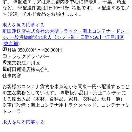
す。 ※配送エリアは東京都内を中心に神奈川、千葉、埼玉
など。 ※配送件数は1日10〜15件程度です。 ＜配送するモノ
＞ 冷凍・チルド食品をお届けします。
求人を見る
応募する
町田運送店株式会社の大型トラック・海上コンテナ・ドレー
ジ, 一般貨物輸送の求人【シフト制・日勤のみ】-江戸川区
(東京都)
月給 350,000円〜420,000円
トラックドライバー
東京都江戸川区
町田運送店株式会社
仕事内容
お客様のコンテナ貨物を東京港から関東一円へ配送すること
を主な業務としています。 ※取扱い品目：海上コンテナに
よる輸出入品（木材、食料品、家具、衣料品、玩具 他）
※車両設備：海上コンテナ用トラクタヘッド、コンテナセミ
トレーラー
求人を見る
応募する