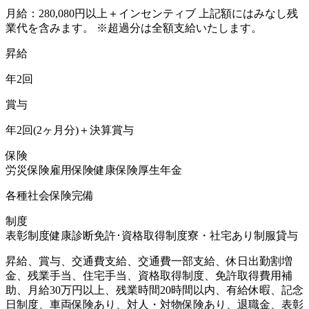
月給：280,080円以上＋インセンティブ 上記額にはみなし残
業代を含みます。 ※超過分は全額支給いたします。
昇給
年2回
賞与
年2回(2ヶ月分)＋決算賞与
保険
労災保険
雇用保険
健康保険
厚生年金
各種社会保険完備
制度
表彰制度
健康診断
免許･資格取得制度
寮・社宅あり
制服貸与
昇給、賞与、交通費支給、交通費一部支給、休日出勤割増
金、残業手当、住宅手当、資格取得制度、免許取得費用補
助、月給30万円以上、残業時間20時間以内、有給休暇、記念
日制度、車両保険あり、対人・対物保険あり、退職金、表彰