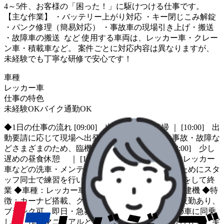
4～5件、お客様の「困った！」に駆けつける仕事です。
【主な作業】 ・バッテリー上がり対応 ・キー閉じこみ解錠
・パンク修理（簡易対応） ・事故車の現場引き上げ・搬送
・故障車の搬送 など 使用する車両は、レッカー車・クレー
ン車・積載車など。 案件ごとに対応内容は異なりますが、
未経験でも丁寧な研修で安心です！
車種
レッカー車
仕事の特色
未経験OK
バイク通勤OK
◆1日の仕事の流れ [09:00] 出勤・朝礼・清掃 ｜ [10:00] 出
動要請に応じて現場へ出発 トラブルの原因は事故・故障な
どさまざまのため、臨機応変に対応します ｜ [13:00] 少し
遅めの昼食休憩 ｜ [14:00] 出動要請がない時はレッカー
車などの洗車・メンテナンスや、スキルアップのためにスタ
ッフ同士で練習を行います ｜ [19:00] 翌日の準備をして終
業 ◆車種：レッカー車 ◆輸送品目：車両・二輪・建機 ◆特
徴：カーナビ搭載、クレーン、複数拠点募集中、夜勤あり、
ブランク可、即日・急募 ◆教育制度 ・先輩社員の車に同乗
して、作業マニュアルと実際の現場を突き合わせながら、実