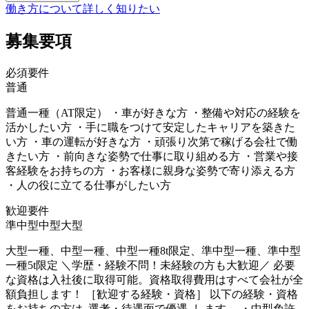
働き方について詳しく知りたい
募集要項
必須要件
普通
普通一種（AT限定） ・車が好きな方 ・整備や対応の経験を
活かしたい方 ・手に職をつけて安定したキャリアを築きた
い方 ・車の運転が好きな方 ・頑張り次第で稼げる会社で働
きたい方 ・前向きな姿勢で仕事に取り組める方 ・営業や接
客経験をお持ちの方 ・お客様に親身な姿勢で寄り添える方
・人の役に立てる仕事がしたい方
歓迎要件
準中型
中型
大型
大型一種、中型一種、中型一種8t限定、準中型一種、準中型
一種5t限定 ＼学歴・経験不問！未経験の方も大歓迎／ 必要
な資格は入社後に取得可能。資格取得費用はすべて会社が全
額負担します！ ［歓迎する経験・資格］ 以下の経験・資格
をお持ちの方は 選考・待遇面で優遇 します。 ・中型免許