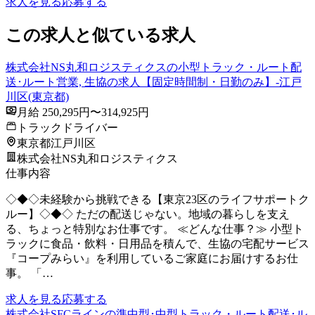
求人を見る
応募する
この求人と似ている求人
株式会社NS丸和ロジスティクスの小型トラック・ルート配
送･ルート営業, 生協の求人【固定時間制・日勤のみ】-江戸
川区(東京都)
月給 250,295円〜314,925円
トラックドライバー
東京都江戸川区
株式会社NS丸和ロジスティクス
仕事内容
◇◆◇未経験から挑戦できる【東京23区のライフサポートク
ルー】◇◆◇ ただの配送じゃない。地域の暮らしを支え
る、ちょっと特別なお仕事です。 ≪どんな仕事？≫ 小型ト
ラックに食品・飲料・日用品を積んで、生協の宅配サービス
『コープみらい』を利用しているご家庭にお届けするお仕
事。 「…
求人を見る
応募する
株式会社SFCラインの準中型･中型トラック・ルート配送･ル