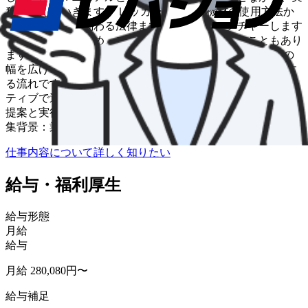
務を覚えていきます ・レッカー車や各種機材の使用方法か
ら、道路作業に関わる法律まで、しっかりレクチャーします
・スキル向上のため、スタッフ同士で練習を行うこともあり
ます ・まずは簡単な現場を一人で担当し、少しずつ仕事の
幅を広げていって、試用期間3カ月が過ぎた頃に独り立ちす
る流れです ◆企業文化 ・社員の頑張りには賞与やインセン
ティブで還元する、成果主義の会社です ・ボトムアップの
提案と実行が評価される、現場ファーストの職場です ◆募
集背景：業績好調のため増員
仕事内容について詳しく知りたい
給与・福利厚生
給与形態
月給
給与
月給 280,080円〜
給与補足