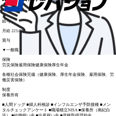
給与形態
月給
給与
月給 223,000円〜360,000円
賞与
▼一般職 3.0ヶ月 年２回（夏季・冬季）
保険
労災保険
雇用保険
健康保険
厚生年金
各種社会保険完備（健康保険、厚生年金保険、雇用保険、労
働災害保険）
制度
保養所有
■人間ドッグ ■婦人科検診 ■インフルエンザ予防接種 ■メン
タルチェックアンケート ■職場積立NISA ■保養所（南紀白
浜） ■結婚祝い金 ■出産祝い金 ■資格取得奨励金