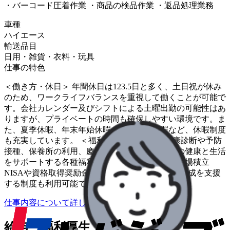
・バーコード圧着作業 ・商品の検品作業 ・返品処理業務
車種
ハイエース
輸送品目
日用・雑貨・衣料・玩具
仕事の特色
＜働き方・休日＞ 年間休日は123.5日と多く、土日祝が休み
のため、ワークライフバランスを重視して働くことが可能で
す。会社カレンダー及びシフトによる土曜出勤の可能性はあ
りますが、プライベートの時間も確保しやすい環境です。ま
た、夏季休暇、年末年始休暇、各種特別休暇など、休暇制度
も充実しています。 ＜福利厚生・その他＞ 健康診断や予防
接種、保養所の利用、慶弔見舞金など、従業員の健康と生活
をサポートする各種福利厚生が整っています。職場積立
NISAや資格取得奨励金など、長期的なキャリア形成を支援
する制度も利用可能です。
仕事内容について詳しく知りたい
給与・福利厚生