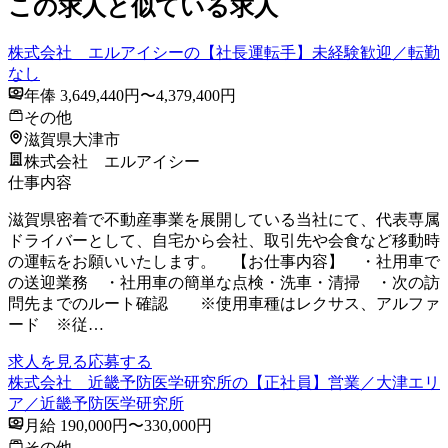
この求人と似ている求人
株式会社 エルアイシーの【社長運転手】未経験歓迎／転勤
なし
年俸 3,649,440円〜4,379,400円
その他
滋賀県大津市
株式会社 エルアイシー
仕事内容
滋賀県密着で不動産事業を展開している当社にて、代表専属
ドライバーとして、自宅から会社、取引先や会食など移動時
の運転をお願いいたします。 【お仕事内容】 ・社用車で
の送迎業務 ・社用車の簡単な点検・洗車・清掃 ・次の訪
問先までのルート確認 ※使用車種はレクサス、アルファ
ード ※従…
求人を見る
応募する
株式会社 近畿予防医学研究所の【正社員】営業／大津エリ
ア／近畿予防医学研究所
月給 190,000円〜330,000円
その他