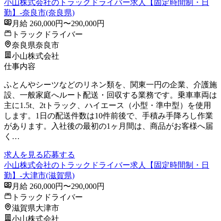
小山株式会社のトラックドライバー求人【固定時間制・日
勤】-奈良市(奈良県)
月給 260,000円〜290,000円
トラックドライバー
奈良県奈良市
小山株式会社
仕事内容
ふとんやシーツなどのリネン類を、関東一円の企業、介護施
設、一般家庭へルート配送・回収する業務です。乗車車両は
主に1.5t、2tトラック、ハイエース（小型・準中型）を使用
します。1日の配送件数は10件前後で、手積み手降ろし作業
があります。入社後の最初の1ヶ月間は、商品がお客様へ届
く…
求人を見る
応募する
小山株式会社のトラックドライバー求人【固定時間制・日
勤】-大津市(滋賀県)
月給 260,000円〜290,000円
トラックドライバー
滋賀県大津市
小山株式会社