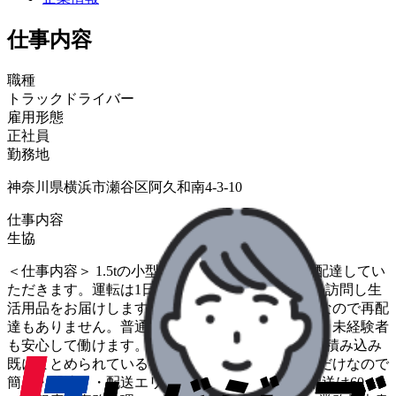
仕事内容
職種
トラックドライバー
雇用形態
正社員
勤務地
神奈川県横浜市瀬谷区阿久和南4-3-10
仕事内容
生協
＜仕事内容＞ 1.5tの小型トラックで生協の商品を配達してい
ただきます。運転は1日1～2時間ほどで同じお宅を訪問し生
活用品をお届けします。留守の場合は「置き配」なので再配
達もありません。普通免許可に加え、研修もあり、未経験者
も安心して働けます。 ＜お仕事の流れ＞ ・荷物の積み込み
既にまとめられている荷物をトラックに積み込むだけなので
簡単・配達・・配送エリア&ルート固定、1日の配送は60～