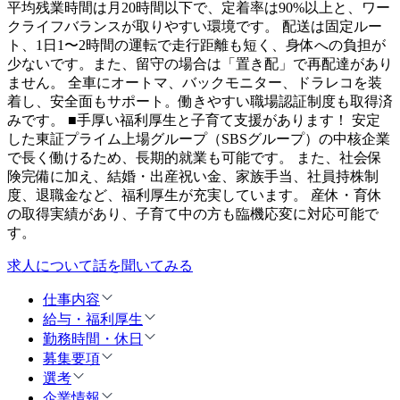
平均残業時間は月20時間以下で、定着率は90%以上と、ワー
クライフバランスが取りやすい環境です。 配送は固定ルー
ト、1日1〜2時間の運転で走行距離も短く、身体への負担が
少ないです。また、留守の場合は「置き配」で再配達があり
ません。 全車にオートマ、バックモニター、ドラレコを装
着し、安全面もサポート。働きやすい職場認証制度も取得済
みです。 ■手厚い福利厚生と子育て支援があります！ 安定
した東証プライム上場グループ（SBSグループ）の中核企業
で長く働けるため、長期的就業も可能です。 また、社会保
険完備に加え、結婚・出産祝い金、家族手当、社員持株制
度、退職金など、福利厚生が充実しています。 産休・育休
の取得実績があり、子育て中の方も臨機応変に対応可能で
す。
求人について話を聞いてみる
仕事内容
給与・福利厚生
勤務時間・休日
募集要項
選考
企業情報