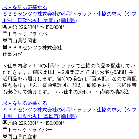
求人を見る
応募する
ＳＢＳゼンツウ株式会社の小型トラック・生協の求人【シフ
ト制・日勤のみ】-笠岡市(岡山県)
月給 226,530円〜450,000円
トラックドライバー
岡山県笠岡市
ＳＢＳゼンツウ株式会社
仕事内容
＜仕事内容＞ 1.5tの小型トラックで生協の商品を配達してい
ただきます。運転は1日1～2時間ほどで同じお宅を訪問し生
活用品をお届けします。留守の場合は「置き配」なので再配
達もありません。普通免許可に加え、研修もあり、未経験者
も安心して働けます。 ＜お仕事の流れ＞ ・荷物の積み込…
求人を見る
応募する
ＳＢＳゼンツウ株式会社の小型トラック・生協の求人【シフ
ト制・日勤のみ】-真庭市(岡山県)
月給 226,530円〜450,000円
トラックドライバー
岡山県真庭市