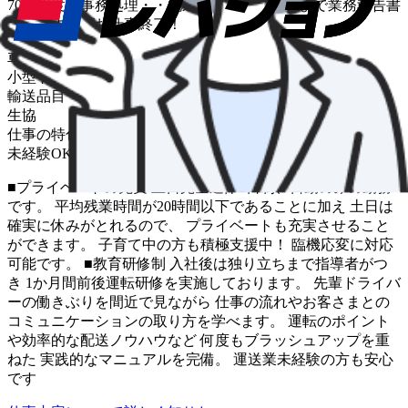
70件程度・事務処理・・配送は基本的に夕方まで業務報告書
を作成すればお仕事終了！
車種
小型トラック
輸送品目
生協
仕事の特色
未経験OK
中距離
■プライベートの充実 土日完全週休2日制、日勤のみの勤務
です。 平均残業時間が20時間以下であることに加え 土日は
確実に休みがとれるので、 プライベートも充実させること
ができます。 子育て中の方も積極支援中！ 臨機応変に対応
可能です。 ■教育研修制 入社後は独り立ちまで指導者がつ
き 1か月間前後運転研修を実施しております。 先輩ドライバ
ーの働きぶりを間近で見ながら 仕事の流れやお客さまとの
コミュニケーションの取り方を学べます。 運転のポイント
や効率的な配送ノウハウなど 何度もブラッシュアップを重
ねた 実践的なマニュアルを完備。 運送業未経験の方も安心
です