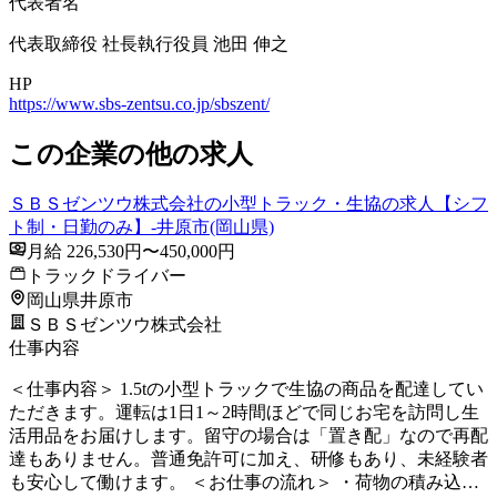
代表者名
代表取締役 社長執行役員 池田 伸之
HP
https://www.sbs-zentsu.co.jp/sbszent/
この企業の他の求人
ＳＢＳゼンツウ株式会社の小型トラック・生協の求人【シフ
ト制・日勤のみ】-井原市(岡山県)
月給 226,530円〜450,000円
トラックドライバー
岡山県井原市
ＳＢＳゼンツウ株式会社
仕事内容
＜仕事内容＞ 1.5tの小型トラックで生協の商品を配達してい
ただきます。運転は1日1～2時間ほどで同じお宅を訪問し生
活用品をお届けします。留守の場合は「置き配」なので再配
達もありません。普通免許可に加え、研修もあり、未経験者
も安心して働けます。 ＜お仕事の流れ＞ ・荷物の積み込…