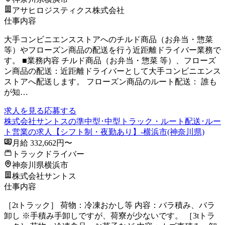
アサヒロジスティクス株式会社
仕事内容
大手コンビニエンスストアへのチルド商品（お弁当・惣菜
等）やフローズン商品の配送を行う近距離ドライバー業務で
す。 ■業務内容 チルド商品（お弁当・惣菜 等）、フローズ
ン商品の配送：近距離ドライバーとして大手コンビニエンス
ストアへ配送します。 フローズン商品のルート配送： 誰も
が知…
求人を見る
応募する
株式会社サントスの準中型･中型トラック・ルート配送･ルー
ト営業の求人【シフト制・夜勤あり】-横浜市(神奈川県)
月給 332,662円〜
トラックドライバー
神奈川県横浜市
株式会社サントス
仕事内容
［2tトラック］ 荷物：冷凍おかし等 内容：バラ積み、バラ
卸し ※手積み手卸しですが、荷寮が少ないです。 ［3tトラ