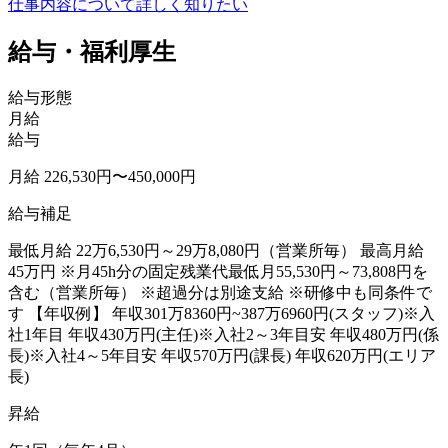
仕事内容について詳しく知りたい
給与・福利厚生
給与形態
月給
給与
月給 226,530円〜450,000円
給与補足
最低月給 22万6,530円～29万8,080円（営業所毎） 最高月給
45万円 ※月45h分の固定残業代最低月55,530円～73,808円を
含む（営業所毎） ※超過分は別途支給 ※研修中も同条件で
す 【年収例】 年収301万8360円~387万6960円(スタッフ)※入
社1年目 年収430万円(主任)※入社2～3年目安 年収480万円(係
長)※入社4～5年目安 年収570万円(課長) 年収620万円(エリア
長)
昇給