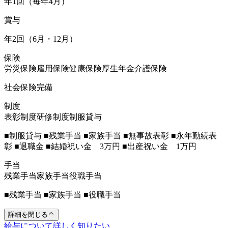
年1回（毎年4月）
賞与
年2回（6月・12月）
保険
労災保険
雇用保険
健康保険
厚生年金
介護保険
社会保険完備
制度
表彰制度
研修制度
制服貸与
■制服貸与 ■残業手当 ■家族手当 ■無事故表彰 ■永年勤続表
彰 ■退職金 ■結婚祝い金 3万円 ■出産祝い金 1万円
手当
残業手当
家族手当
役職手当
■残業手当 ■家族手当 ■役職手当
詳細を閉じる
給与について詳しく知りたい