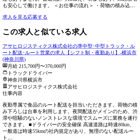
も安心して働けます。 ＜お仕事の流れ＞ ・荷物の積み込…
求人を見る
応募する
この求人と似ている求人
アサヒロジスティクス株式会社の準中型･中型トラック・ル
ート配送･ルート営業の求人【シフト制・夜勤あり】-横浜市
(神奈川県)
月給 215,700円〜370,000円
トラックドライバー
神奈川県横浜市
アサヒロジスティクス株式会社
仕事内容
夜勤専属で食品のルート配送を担当いただきます。荷物の積
み下ろしは台車を利用します。夜間配送がメインのため、渋
滞や喧騒のないノンストレスな環境でスムーズに業務を遂行
できます。 ■ドライバーの安全確保 高速道路は時速80km、
一般道は時速55kmの社内規定があり、無理のない配送ルー
ト…