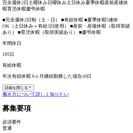
完全週休2日
土曜休み
日曜休み
土日休み
夏季休暇
産前産後休
暇
育児休暇
慶弔休暇
■完全週休2日制（土・日） ■有給休暇 ■夏季休暇5連休
OK（土日休み＋有給3日使用） ■産前・産後休暇（取得実績
あり） ■育児休暇（取得実績あり） ■慶弔休暇
年間休日
105日
有給休暇
年次有給休暇 6ヶ月継続勤務した場合10日
詳細を閉じる
働き方について詳しく知りたい
募集要項
必須要件
普通