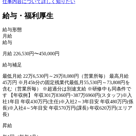
仕事内容について詳しく知りたい
給与・福利厚生
給与形態
月給
給与
月給 226,530円〜450,000円
給与補足
最低月給 22万6,530円～29万8,080円（営業所毎） 最高月給
45万円 ※月45h分の固定残業代最低月55,530円～73,808円を
含む（営業所毎） ※超過分は別途支給 ※研修中も同条件で
す 【年収例】 年収301万8360円~387万6960円(スタッフ)※入
社1年目 年収430万円(主任)※入社2～3年目安 年収480万円(係
長)※入社4～5年目安 年収570万円(課長) 年収620万円(エリア
長)
昇給