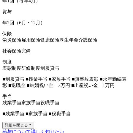
年1回（毎年4月）
賞与
年2回（6月・12月）
保険
労災保険
雇用保険
健康保険
厚生年金
介護保険
社会保険完備
制度
表彰制度
研修制度
制服貸与
■制服貸与 ■残業手当 ■家族手当 ■無事故表彰 ■永年勤続表
彰 ■退職金 ■結婚祝い金 3万円 ■出産祝い金 1万円
手当
残業手当
家族手当
役職手当
■残業手当 ■家族手当 ■役職手当
詳細を閉じる
給与について詳しく知りたい