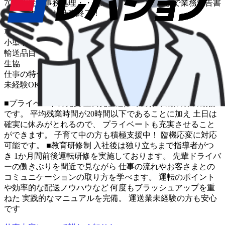
70件程度・事務処理・・配送は基本的に夕方まで業務報告書
を作成すればお仕事終了！
車種
小型トラック
輸送品目
生協
仕事の特色
未経験OK
中距離
■プライベートの充実 土日完全週休2日制、日勤のみの勤務
です。 平均残業時間が20時間以下であることに加え 土日は
確実に休みがとれるので、 プライベートも充実させること
ができます。 子育て中の方も積極支援中！ 臨機応変に対応
可能です。 ■教育研修制 入社後は独り立ちまで指導者がつ
き 1か月間前後運転研修を実施しております。 先輩ドライバ
ーの働きぶりを間近で見ながら 仕事の流れやお客さまとの
コミュニケーションの取り方を学べます。 運転のポイント
や効率的な配送ノウハウなど 何度もブラッシュアップを重
ねた 実践的なマニュアルを完備。 運送業未経験の方も安心
です