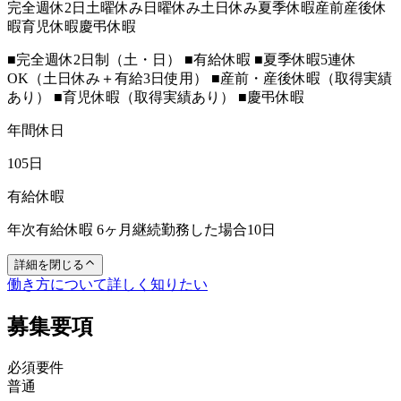
完全週休2日
土曜休み
日曜休み
土日休み
夏季休暇
産前産後休
暇
育児休暇
慶弔休暇
■完全週休2日制（土・日） ■有給休暇 ■夏季休暇5連休
OK（土日休み＋有給3日使用） ■産前・産後休暇（取得実績
あり） ■育児休暇（取得実績あり） ■慶弔休暇
年間休日
105日
有給休暇
年次有給休暇 6ヶ月継続勤務した場合10日
詳細を閉じる
働き方について詳しく知りたい
募集要項
必須要件
普通