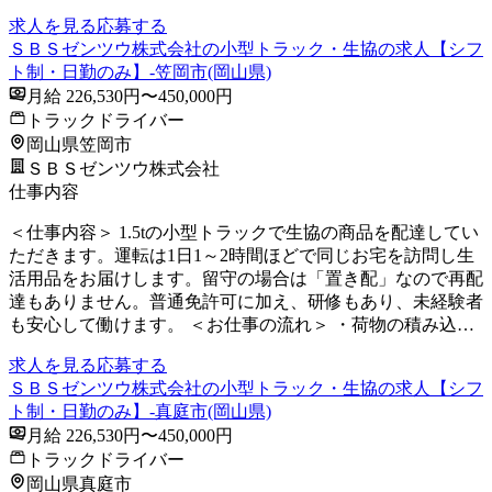
求人を見る
応募する
ＳＢＳゼンツウ株式会社の小型トラック・生協の求人【シフ
ト制・日勤のみ】-笠岡市(岡山県)
月給 226,530円〜450,000円
トラックドライバー
岡山県笠岡市
ＳＢＳゼンツウ株式会社
仕事内容
＜仕事内容＞ 1.5tの小型トラックで生協の商品を配達してい
ただきます。運転は1日1～2時間ほどで同じお宅を訪問し生
活用品をお届けします。留守の場合は「置き配」なので再配
達もありません。普通免許可に加え、研修もあり、未経験者
も安心して働けます。 ＜お仕事の流れ＞ ・荷物の積み込…
求人を見る
応募する
ＳＢＳゼンツウ株式会社の小型トラック・生協の求人【シフ
ト制・日勤のみ】-真庭市(岡山県)
月給 226,530円〜450,000円
トラックドライバー
岡山県真庭市