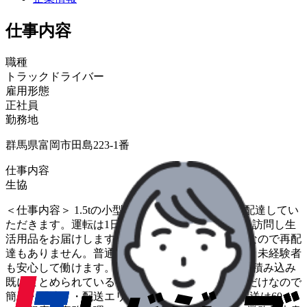
仕事内容
職種
トラックドライバー
雇用形態
正社員
勤務地
群馬県富岡市田島223-1番
仕事内容
生協
＜仕事内容＞ 1.5tの小型トラックで生協の商品を配達してい
ただきます。運転は1日1～2時間ほどで同じお宅を訪問し生
活用品をお届けします。留守の場合は「置き配」なので再配
達もありません。普通免許可に加え、研修もあり、未経験者
も安心して働けます。 ＜お仕事の流れ＞ ・荷物の積み込み
既にまとめられている荷物をトラックに積み込むだけなので
簡単・配達・・配送エリア&ルート固定、1日の配送は60～