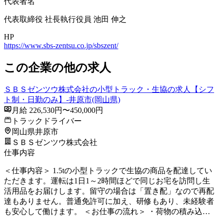
代表者名
代表取締役 社長執行役員 池田 伸之
HP
https://www.sbs-zentsu.co.jp/sbszent/
この企業の他の求人
ＳＢＳゼンツウ株式会社の小型トラック・生協の求人【シフ
ト制・日勤のみ】-井原市(岡山県)
月給 226,530円〜450,000円
トラックドライバー
岡山県井原市
ＳＢＳゼンツウ株式会社
仕事内容
＜仕事内容＞ 1.5tの小型トラックで生協の商品を配達してい
ただきます。運転は1日1～2時間ほどで同じお宅を訪問し生
活用品をお届けします。留守の場合は「置き配」なので再配
達もありません。普通免許可に加え、研修もあり、未経験者
も安心して働けます。 ＜お仕事の流れ＞ ・荷物の積み込…