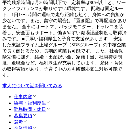
平均残業時間は月20時間以下で、定着率は90%以上と、ワー
クライフバランスが取りやすい環境です。 配送は固定ルー
ト、1日1〜2時間の運転で走行距離も短く、身体への負担が
少ないです。また、留守の場合は「置き配」で再配達があり
ません。 全車にオートマ、バックモニター、ドラレコを装
着し、安全面もサポート。働きやすい職場認証制度も取得済
みです。 ■手厚い福利厚生と子育て支援があります！ 安定
した東証プライム上場グループ（SBSグループ）の中核企業
で長く働けるため、長期的就業も可能です。 また、社会保
険完備に加え、結婚・出産祝い金、家族手当、社員持株制
度、退職金など、福利厚生が充実しています。 産休・育休
の取得実績があり、子育て中の方も臨機応変に対応可能で
す。
求人について話を聞いてみる
仕事内容
給与・福利厚生
勤務時間・休日
募集要項
選考
企業情報