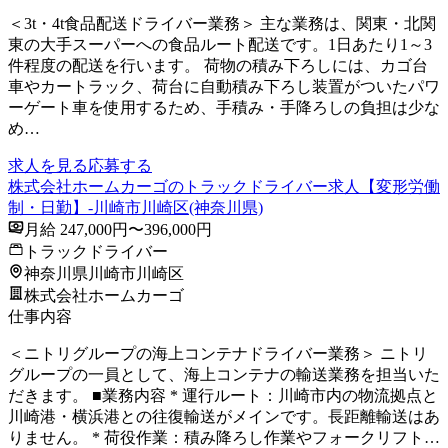
＜3t・4t食品配送ドライバー業務＞ 主な業務は、関東・北関
東の大手スーパーへの食品ルート配送です。1日あたり1～3
件程度の配送を行います。 荷物の積み下ろしには、カゴ台
車やカートラック、荷台に自動積み下ろし装置がついたパワ
ーゲート車を使用するため、手積み・手降ろしの負担は少な
め…
求人を見る
応募する
株式会社ホームカーゴのトラックドライバー求人【変形労働
制・日勤】-川崎市川崎区(神奈川県)
月給 247,000円〜396,000円
トラックドライバー
神奈川県川崎市川崎区
株式会社ホームカーゴ
仕事内容
＜ニトリグループの海上コンテナドライバー業務＞ ニトリ
グループの一員として、海上コンテナの輸送業務を担当いた
だきます。 ■業務内容 * 運行ルート：川崎市内の物流拠点と
川崎港・横浜港との往復輸送がメインです。長距離輸送はあ
りません。 * 荷役作業：積み降ろし作業やフォークリフト…