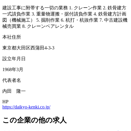
建設工事に附帯する一切の業務 1. クレーン作業 2. 鉄骨建方
一式請負作業 3. 重量物運搬・据付請負作業 4. 鉄骨建方計画
図（機械施工） 5. 掘削作業 6. 杭打・杭抜作業 7. 中古建設機
械売買業 8. クレーンベアレンタル
本社住所
東京都大田区西蒲田4-3-3
設立年月日
1968年3月
代表者名
内田 隆一
HP
https://daikyo-kenki.co.jp/
この企業の他の求人