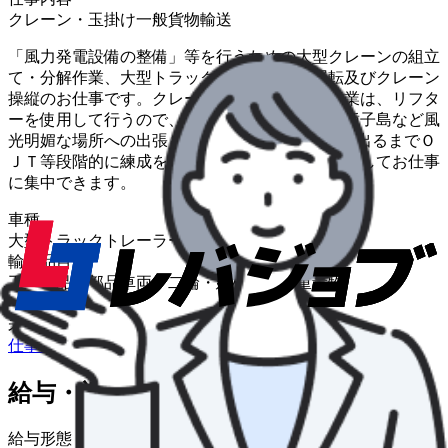
クレーン・玉掛け
一般貨物輸送
「風力発電設備の整備」等を行うための大型クレーンの組立
て・分解作業、大型トラック・トレーラの運転及びクレーン
操縦のお仕事です。クレーンの組立て・分解作業は、リフタ
ーを使用して行うので、力は必要ありません。種子島など風
光明媚な場所への出張もあります。 各種現場に出るまでＯ
ＪＴ等段階的に練成を重ねていきますので、安心してお仕事
に集中できます。
車種
大型トラック
トレーラー
輸送品目
工業製品・部品
車両・二輪・建機
鉄鋼・重量物
仕事の特色
未経験OK
仕事内容について詳しく知りたい
給与・福利厚生
給与形態