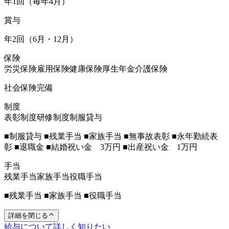
年1回（毎年4月）
賞与
年2回（6月・12月）
保険
労災保険
雇用保険
健康保険
厚生年金
介護保険
社会保険完備
制度
表彰制度
研修制度
制服貸与
■制服貸与 ■残業手当 ■家族手当 ■無事故表彰 ■永年勤続表
彰 ■退職金 ■結婚祝い金 3万円 ■出産祝い金 1万円
手当
残業手当
家族手当
役職手当
■残業手当 ■家族手当 ■役職手当
詳細を閉じる
給与について詳しく知りたい