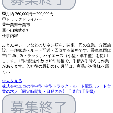
月給 260,000円〜290,000円
トラックドライバー
千葉県千葉市
小山株式会社
仕事内容
ふとんやシーツなどのリネン類を、関東一円の企業、介護施
設、一般家庭へルート配送・回収する業務です。乗車車両は
主に1.5t、2tトラック、ハイエース（小型・準中型）を使用
します。1日の配送件数は10件前後で、手積み手降ろし作業
があります。入社後の最初の1ヶ月間は、商品がお客様へ届
く…
求人を見る
株式会社ユカの準中型･中型トラック・ルート配送･ルート営
業の求人【固定時間制・日勤のみ】-千葉市(千葉県)