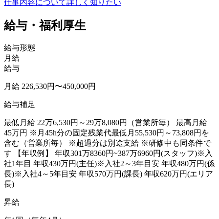
仕事内容について詳しく知りたい
給与・福利厚生
給与形態
月給
給与
月給 226,530円〜450,000円
給与補足
最低月給 22万6,530円～29万8,080円（営業所毎） 最高月給
45万円 ※月45h分の固定残業代最低月55,530円～73,808円を
含む（営業所毎） ※超過分は別途支給 ※研修中も同条件で
す 【年収例】 年収301万8360円~387万6960円(スタッフ)※入
社1年目 年収430万円(主任)※入社2～3年目安 年収480万円(係
長)※入社4～5年目安 年収570万円(課長) 年収620万円(エリア
長)
昇給