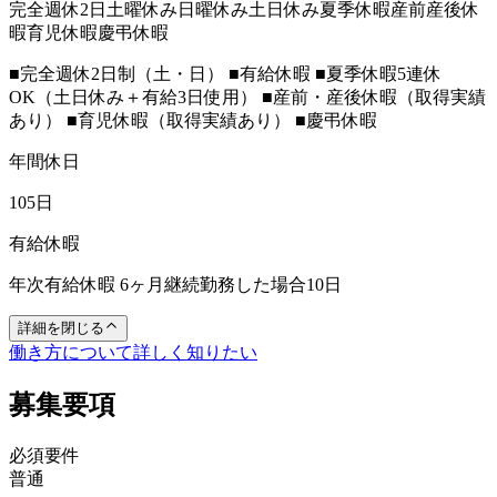
完全週休2日
土曜休み
日曜休み
土日休み
夏季休暇
産前産後休
暇
育児休暇
慶弔休暇
■完全週休2日制（土・日） ■有給休暇 ■夏季休暇5連休
OK（土日休み＋有給3日使用） ■産前・産後休暇（取得実績
あり） ■育児休暇（取得実績あり） ■慶弔休暇
年間休日
105日
有給休暇
年次有給休暇 6ヶ月継続勤務した場合10日
詳細を閉じる
働き方について詳しく知りたい
募集要項
必須要件
普通