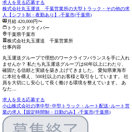
求人を見る
応募する
株式会社丸玉運送 千葉営業所の大型トラック・その他の求
人【シフト制・夜勤あり】-千葉市(千葉県)
月給 420,000円〜
トラックドライバー
千葉県千葉市
株式会社丸玉運送 千葉営業所
仕事内容
丸玉運送グループで理想のワークライフバランスを手に入れ
ませんか？ 私たち丸玉運送グループは60年以上にわたり、
確固たる信頼と実績を築き上げてきました。 愛知県東海市
に本社を構え、500社以上のお客様と取引をしています。 社
員を大切にし安心して長く働ける環境を整えています。 あ
なた…
求人を見る
応募する
小山株式会社の準中型･中型トラック・ルート配送･ルート営
業の求人【固定時間制・日勤のみ】-千葉市(千葉県)