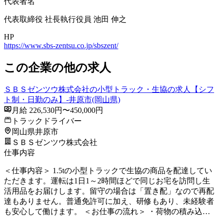
代表者名
代表取締役 社長執行役員 池田 伸之
HP
https://www.sbs-zentsu.co.jp/sbszent/
この企業の他の求人
ＳＢＳゼンツウ株式会社の小型トラック・生協の求人【シフ
ト制・日勤のみ】-井原市(岡山県)
月給 226,530円〜450,000円
トラックドライバー
岡山県井原市
ＳＢＳゼンツウ株式会社
仕事内容
＜仕事内容＞ 1.5tの小型トラックで生協の商品を配達してい
ただきます。運転は1日1～2時間ほどで同じお宅を訪問し生
活用品をお届けします。留守の場合は「置き配」なので再配
達もありません。普通免許可に加え、研修もあり、未経験者
も安心して働けます。 ＜お仕事の流れ＞ ・荷物の積み込…