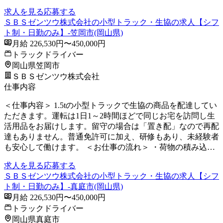
求人を見る
応募する
ＳＢＳゼンツウ株式会社の小型トラック・生協の求人【シフ
ト制・日勤のみ】-笠岡市(岡山県)
月給 226,530円〜450,000円
トラックドライバー
岡山県笠岡市
ＳＢＳゼンツウ株式会社
仕事内容
＜仕事内容＞ 1.5tの小型トラックで生協の商品を配達してい
ただきます。運転は1日1～2時間ほどで同じお宅を訪問し生
活用品をお届けします。留守の場合は「置き配」なので再配
達もありません。普通免許可に加え、研修もあり、未経験者
も安心して働けます。 ＜お仕事の流れ＞ ・荷物の積み込…
求人を見る
応募する
ＳＢＳゼンツウ株式会社の小型トラック・生協の求人【シフ
ト制・日勤のみ】-真庭市(岡山県)
月給 226,530円〜450,000円
トラックドライバー
岡山県真庭市