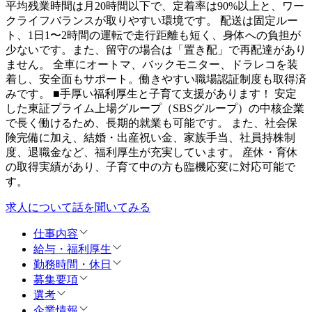
平均残業時間は月20時間以下で、定着率は90%以上と、ワー
クライフバランスが取りやすい環境です。 配送は固定ルー
ト、1日1〜2時間の運転で走行距離も短く、身体への負担が
少ないです。また、留守の場合は「置き配」で再配達があり
ません。 全車にオートマ、バックモニター、ドラレコを装
着し、安全面もサポート。働きやすい職場認証制度も取得済
みです。 ■手厚い福利厚生と子育て支援があります！ 安定
した東証プライム上場グループ（SBSグループ）の中核企業
で長く働けるため、長期的就業も可能です。 また、社会保
険完備に加え、結婚・出産祝い金、家族手当、社員持株制
度、退職金など、福利厚生が充実しています。 産休・育休
の取得実績があり、子育て中の方も臨機応変に対応可能で
す。
求人について話を聞いてみる
仕事内容
給与・福利厚生
勤務時間・休日
募集要項
選考
企業情報