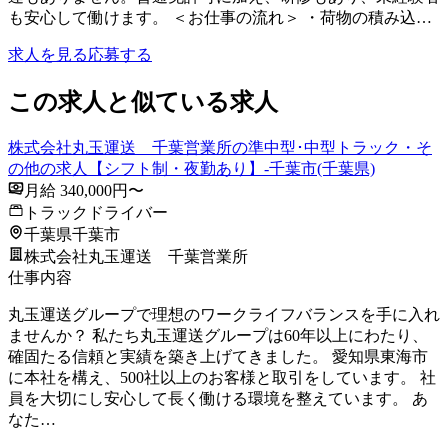
も安心して働けます。 ＜お仕事の流れ＞ ・荷物の積み込…
求人を見る
応募する
この求人と似ている求人
株式会社丸玉運送 千葉営業所の準中型･中型トラック・そ
の他の求人【シフト制・夜勤あり】-千葉市(千葉県)
月給 340,000円〜
トラックドライバー
千葉県千葉市
株式会社丸玉運送 千葉営業所
仕事内容
丸玉運送グループで理想のワークライフバランスを手に入れ
ませんか？ 私たち丸玉運送グループは60年以上にわたり、
確固たる信頼と実績を築き上げてきました。 愛知県東海市
に本社を構え、500社以上のお客様と取引をしています。 社
員を大切にし安心して長く働ける環境を整えています。 あ
なた…