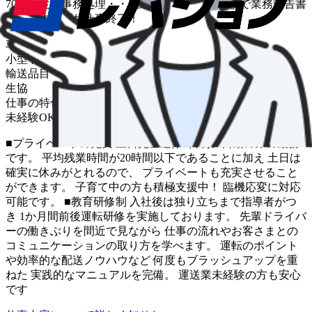
70件程度・事務処理・・配送は基本的に夕方まで業務報告書
を作成すればお仕事終了！
車種
小型トラック
輸送品目
生協
仕事の特色
未経験OK
中距離
■プライベートの充実 土日完全週休2日制、日勤のみの勤務
です。 平均残業時間が20時間以下であることに加え 土日は
確実に休みがとれるので、 プライベートも充実させること
ができます。 子育て中の方も積極支援中！ 臨機応変に対応
可能です。 ■教育研修制 入社後は独り立ちまで指導者がつ
き 1か月間前後運転研修を実施しております。 先輩ドライバ
ーの働きぶりを間近で見ながら 仕事の流れやお客さまとの
コミュニケーションの取り方を学べます。 運転のポイント
や効率的な配送ノウハウなど 何度もブラッシュアップを重
ねた 実践的なマニュアルを完備。 運送業未経験の方も安心
です