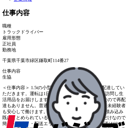
仕事内容
職種
トラックドライバー
雇用形態
正社員
勤務地
千葉県千葉市緑区鎌取町114番27
仕事内容
生協
＜仕事内容＞ 1.5tの小型トラックで生協の商品を配達してい
ただきます。運転は1日1～2時間ほどで同じお宅を訪問し生
活用品をお届けします。留守の場合は「置き配」なので再配
達もありません。普通免許可に加え、研修もあり、未経験者
も安心して働けます。 ＜お仕事の流れ＞ ・荷物の積み込み
既にまとめられている荷物をトラックに積み込むだけなので
簡単・配達・・配送エリア&ルート固定、1日の配送は60～