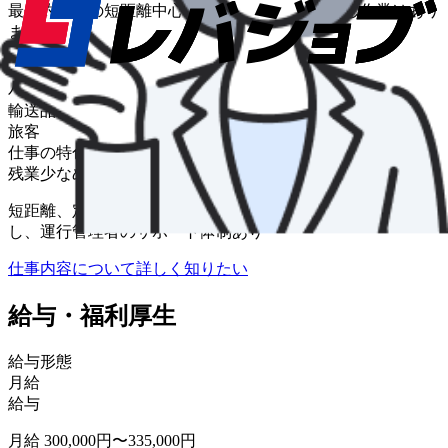
最長約40分の短距離中心です。荷積み・荷降ろし作業はあり
ません。
車種
バス
輸送品目
旅客
仕事の特色
残業少なめ
短距離、定時ダイヤ、残業なし、荷積み・荷降ろし作業な
し、運行管理者のサポート体制あり
仕事内容について詳しく知りたい
給与・福利厚生
給与形態
月給
給与
月給 300,000円〜335,000円