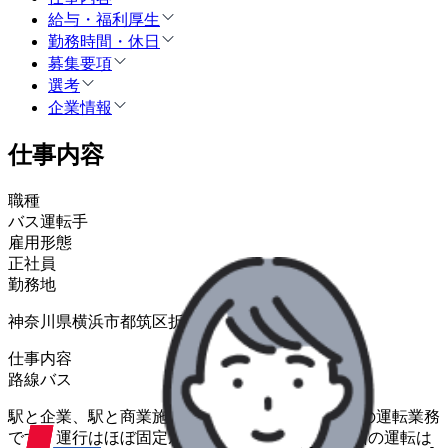
給与・福利厚生
勤務時間・休日
募集要項
選考
企業情報
仕事内容
職種
バス運転手
雇用形態
正社員
勤務地
神奈川県横浜市都筑区折本町2033
仕事内容
路線バス
駅と企業、駅と商業施設を結ぶ定期シャトルバスの運転業務
です。運行はほぼ固定ルート・定時ダイヤで、1回の運転は