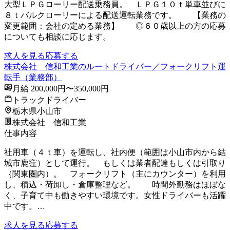
大型ＬＰＧローリー配送乗務員。 ＬＰＧ１０ｔ単車並びに
８ｔバルクローリーによる配送運転業務です。 【業務の
変更範囲：会社の定める業務】 ◎６０歳以上の方の応募
についても相談に応じます。
求人を見る
応募する
株式会社 信和工業のルートドライバー／フォークリフト運
転手（業務部）
月給 200,000円〜350,000円
トラックドライバー
栃木県小山市
株式会社 信和工業
仕事内容
社用車（４ｔ車）を運転し、社内便（範囲は小山市内から結
城市鹿窪）として運行。 もしくは業者配達もしくは引取り
｛関東圏内）。 フォークリフト（主にカウンター）を利用
し、積込・荷卸し・倉庫整理など。 時間外勤務はほぼな
く、子育て中も働きやすい環境です。女性ドライバーも活躍
中です。…
求人を見る
応募する