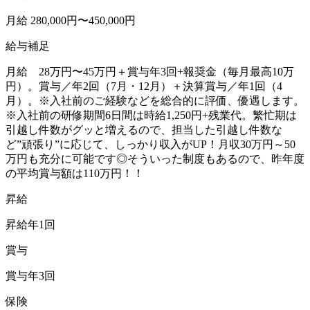
月給 280,000円〜450,000円
給与補足
月給 28万円〜45万円＋賞与年3回+報奨金（毎月最高10万
円）。賞与／年2回（7月・12月）＋決算賞与／年1回（4
月）。※入社前のご経験などを総合的に評価、優遇します。
※入社前の研修期間6日間は時給1,250円+残業代。繁忙期は
引越し件数がグッと増えるので、担当した引越し件数な
ど”頑張り”に応じて、しっかり収入がUP！月収30万円～50
万円も充分に可能です◎そういった制度もあるので、昨年度
の平均賞与額は110万円！！
昇給
昇給年1回
賞与
賞与年3回
保険