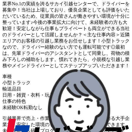
業界No.1の実績を誇るサカイ引越センターで、ドライバーを
募集中！当社は上場しており、優良企業としても評価をいた
だいているため、従業員の皆さんが働きやすい環境が十分に
整っています♪今後の事業拡大に向けて、未経験者の方も大
歓迎！安定しながら仕事もプライベートも両立ができる当社
のドライバーとして活躍しませんか？＜主な仕事内容＞近隣
エリアのお客様の引越し業務をお任せします！小型トラック
なので、ドライバー経験のない方でも運転可能です◎最初
は、先輩ドライバーのアシスタントとして同乗し、荷物の積
み下ろしの補助をします。慣れてきたら、小規模な引越し業
務やメインドライバーとしてステップアップいただきます！
車種
小型トラック
輸送品目
日用・雑貨・衣料・玩具
住居設備・家電・家具
仕事の特色
未経験OK
転勤なし
引越業界で売上・作業件数ともに12年連続No.1を誇る大手企
業で、安定した環境のもとドライバーとして活躍できます。
未経験者でも研修プログラムで着実にスキルアップできま