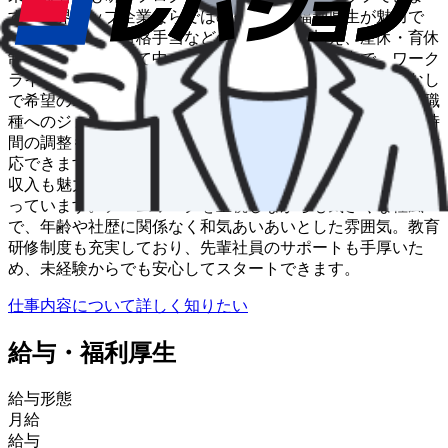
す。業界トップ企業ならではの充実した福利厚生が魅力で
す。家族手当や資格手当などの各種手当に加え、産休・育休
制度も完備。子育て中のドライバーも多数活躍中で、ワーク
ライフバランスを重視した働き方が実現できます。転勤なし
で希望のエリアで長く働き続けられ、事務職や営業など別職
種へのジョブチェンジも可能。家庭の事情に合わせて勤務時
間の調整もできるため、ライフステージの変化にも柔軟に対
応できます。月給28万円～45万円+賞与年3回と、安定した
収入も魅力。未経験でも安心してキャリアを築ける環境が整
っています。チームワークを重視しながらも気さくな社風
で、年齢や社歴に関係なく和気あいあいとした雰囲気。教育
研修制度も充実しており、先輩社員のサポートも手厚いた
め、未経験からでも安心してスタートできます。
仕事内容について詳しく知りたい
給与・福利厚生
給与形態
月給
給与