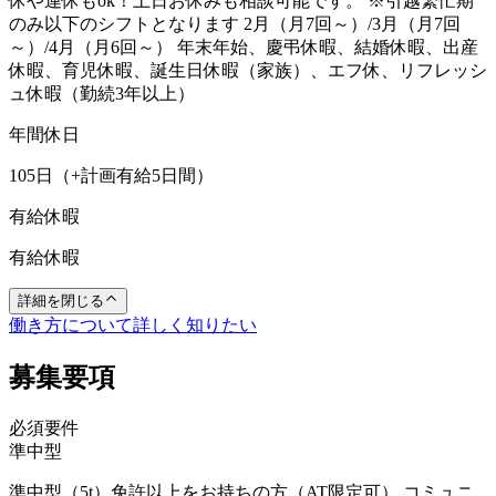
休や連休もok！土日お休みも相談可能です。 ※引越繁忙期
のみ以下のシフトとなります 2月（月7回～）/3月（月7回
～）/4月（月6回～） 年末年始、慶弔休暇、結婚休暇、出産
休暇、育児休暇、誕生日休暇（家族）、エフ休、リフレッシ
ュ休暇（勤続3年以上）
年間休日
105日（+計画有給5日間）
有給休暇
有給休暇
詳細を閉じる
働き方について詳しく知りたい
募集要項
必須要件
準中型
準中型（5t）免許以上をお持ちの方（AT限定可） コミュニ