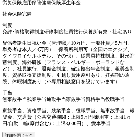
労災保険
雇用保険
健康保険
厚生年金
社会保険完備
制度
免許･資格取得制度
研修制度
社員旅行
保養所有
寮・社宅あり
配偶者誕生日祝い金（管理職／10万円、一般社員／5万円、
単身者は本人／3万円）、保養所利用可（全国のエクシブ、
ダイワロイヤルホテル、その他）、従業員持株制度、財形貯
蓄制度、海外研修（フランス・ベルギー・ポーランドな
ど）、社員旅行、退職金制度、確定拠出年金制度、報奨金制
度、資格取得支援制度、引越し費用割引あり、妊娠期の通
院、休暇制度あり（※専用相談窓口を設けています）
手当
無事故手当
残業手当
通勤手当
家族手当
資格手当
役職手当
家族手当、資格手当、残業手当、役職手当、無事故手当、報
奨金、交通費（公共交通機関：上限5万円/乗用車：上限1万
円/自動二輪(原付含む)：上限3,000円）、愛車手当
詳細を閉じる