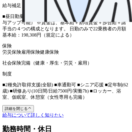
給与補足
■昼日勤乗務 月収198,308円～（労働時間・営収に応じて給
与アップ可能） ※賃金は、基本給＋割増賃金＋歩合給＋諸
手当の４つの構成となります。 日勤のみで22乗務者の月額
基本給：198,308円（規定による）
保険
労災保険
雇用保険
健康保険
社会保険完備（健康・厚生・労災・雇用）
制度
■2種免許取得支援(全額) ■車通勤可 ■シニア応援 ■定年制(62
歳) ■研修あり(10日間/日給7500円/実働7h) ■ロッカー、浴
室、仮眠室、休憩室（女性専用も完備）
詳細を閉じる
給与について詳しく知りたい
勤務時間・休日