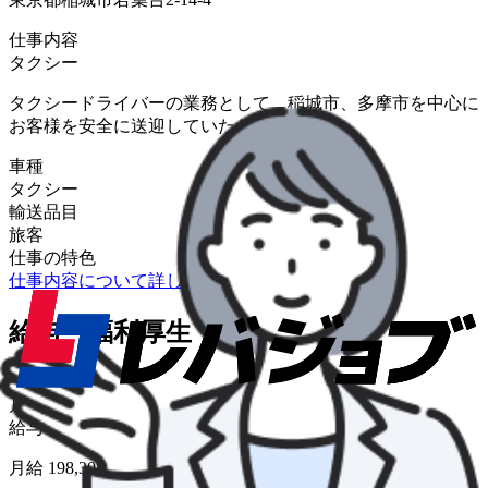
仕事内容
タクシー
タクシードライバーの業務として、稲城市、多摩市を中心に
お客様を安全に送迎していただきます。
車種
タクシー
輸送品目
旅客
仕事の特色
仕事内容について詳しく知りたい
給与・福利厚生
給与形態
月給
給与
月給 198,308円〜