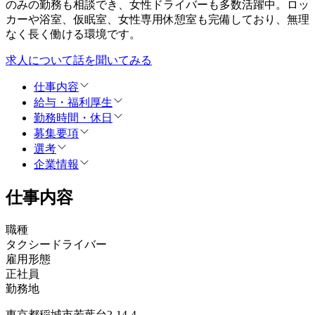
のみの勤務も相談でき、女性ドライバーも多数活躍中。ロッ
カーや浴室、仮眠室、女性専用休憩室も完備しており、無理
なく長く働ける環境です。
求人について話を聞いてみる
仕事内容
給与・福利厚生
勤務時間・休日
募集要項
選考
企業情報
仕事内容
職種
タクシードライバー
雇用形態
正社員
勤務地
東京都稲城市若葉台2-14-4