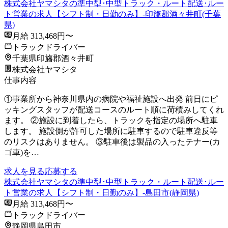
株式会社ヤマシタの準中型･中型トラック・ルート配送･ルー
ト営業の求人【シフト制・日勤のみ】-印旛郡酒々井町(千葉
県)
月給 313,468円〜
トラックドライバー
千葉県印旛郡酒々井町
株式会社ヤマシタ
仕事内容
①事業所から神奈川県内の病院や福祉施設へ出発 前日にピ
ッキングスタッフが配送コースのルート順に荷積みしてくれ
ます。 ②施設に到着したら、トラックを指定の場所へ駐車
します。 施設側が許可した場所に駐車するので駐車違反等
のリスクはありません。 ③駐車後は製品の入ったテナー(カ
ゴ車)を…
求人を見る
応募する
株式会社ヤマシタの準中型･中型トラック・ルート配送･ルー
ト営業の求人【シフト制・日勤のみ】-島田市(静岡県)
月給 313,468円〜
トラックドライバー
静岡県島田市