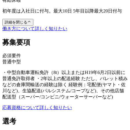
有給休暇
初年度は入社日に付与。最大10日 5年目以降最大20日付与
詳細を閉じる
働き方について詳しく知りたい
募集要項
必須要件
普通
中型
・中型自動車運転免許（8t）以上またはH19年6月2日以前に
普通免許取得者 ・2年以上の配送経験 ただし、バレット積み
などの倉庫間輸送の経験は除く 経験例：宅配便(ヤマト・佐
川など)、生協配送(パルシステム/コープなど)、その他店舗
配送型（スーパー/コンビニ/ウォーターサーバーなど)
応募資格について詳しく知りたい
選考