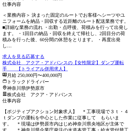
仕事内容
＜業務内容＞ 決まった固定のルートでお客様へシーツやユ
ニフォームを納品・回収する近距離のルート配送業務です。
■詳細な業務の流れ ・出勤・点呼後、荷積みを行って出発し
ます。 ・1回目の納品・回収を終えて帰社し、2回目分の荷
積みを行った後、60分間の休憩をとります。 ・再度出発
し…
求人を見る
応募する
株式会社 アクア・アドバンスの【女性限定】ダンプ運転
手 【トライアル併用求人】
月給 250,000円〜400,000円
トラックドライバー
神奈川県伊勢原市
株式会社 アクア・アドバンス
仕事内容
【ポジティブアクション対象求人】 ＊工事現場で３ｔ・４
ｔダンプの運転を中心とした作業に従事して もらいま
す。 ＊現場は伊勢原市内はじめ神奈川県央地区が主体で
す。 ＊神奈川県企業庁発注の水道本管工事・給水管付替工