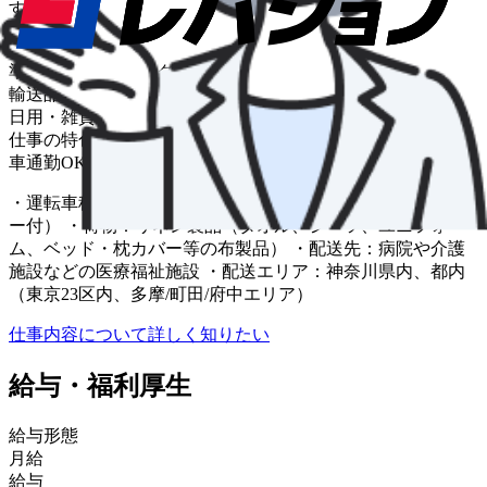
す。
車種
準中型･中型トラック
輸送品目
日用・雑貨・衣料・玩具
仕事の特色
車通勤OK
・運転車種：3tトラック / 4tトラック（テールゲートリフタ
ー付） ・荷物：リネン製品（タオル、シーツ、ユニフォー
ム、ベッド・枕カバー等の布製品） ・配送先：病院や介護
施設などの医療福祉施設 ・配送エリア：神奈川県内、都内
（東京23区内、多摩/町田/府中エリア）
仕事内容について詳しく知りたい
給与・福利厚生
給与形態
月給
給与