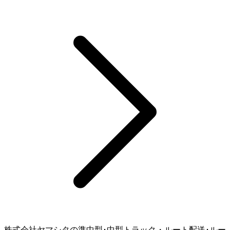
株式会社ヤマシタの準中型･中型トラック・ルート配送･ルー