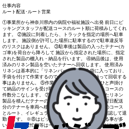
仕事内容
ルート配送･ルート営業
①事業所から神奈川県内の病院や福祉施設へ出発 前日にピ
ッキングスタッフが配送コースのルート順に荷積みしてくれ
ます。 ②施設に到着したら、トラックを指定の場所へ駐車
します。 施設側が許可した場所に駐車するので駐車違反等
のリスクはありません。 ③駐車後は製品の入ったテナー(カ
ゴ車)を荷台から降ろして 施設から指定された場所に、指定
された製品の棚入れ・納品を行います。 ④納品後は、使用
済みのリネン製品を空いたテナーへ回収します。 使用済み
リネンは基本的に「リネンバッグ」という袋に入っており、
手袋を付けて作業するので一枚一枚手で直接触って回収する
事はありません。 ⑤作業完了後は施設担当者にひと声掛け
て納品のサインを受け取ります。 ⑥上記の流れをコースの
件数分こなします。 ⑦事業所に帰社したら回収したリネン
製品を積んだテナーの積み下ろしを行います。 ⑧翌日配送
分のテナーを車両へ積み込みします。 ⑨翌日配送のコース
とルート、イレギュラー対応などの引継ぎ事項を確認して退
勤します。 ※⑧はピッキングのスタッフが対応する事が多
いですが、繁忙期等は一部手伝っていただく場合がございま