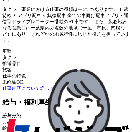
タクシー事業における仕事の種類は主に3つあります。 1. 駅
待機 2. アプリ配車 3. 無線配車 全ての車両は配車アプリ・通
信型ドライブレコーダー搭載のAT車です。 また、勤務地と
なる営業所は千葉県内の複数の地域（千葉、市原、南房な
ど）にあり、それぞれの地域特性に応じた役割を担っていま
す。
車種
タクシー
輸送品目
旅客
仕事の特色
未経験OK
仕事内容について詳しく知りたい
給与・福利厚生
給与形態
月給
給与