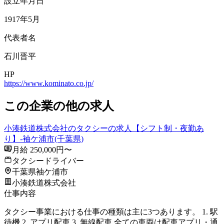
設立年月日
1917年5月
代表者名
石川晋平
HP
https://www.kominato.co.jp/
この企業の他の求人
小湊鉄道株式会社のタクシーの求人【シフト制・夜勤あ
り】-袖ケ浦市(千葉県)
月給 250,000円〜
タクシードライバー
千葉県袖ケ浦市
小湊鉄道株式会社
仕事内容
タクシー事業における仕事の種類は主に3つあります。 1. 駅
待機 2. アプリ配車 3. 無線配車 全ての車両は配車アプリ・通