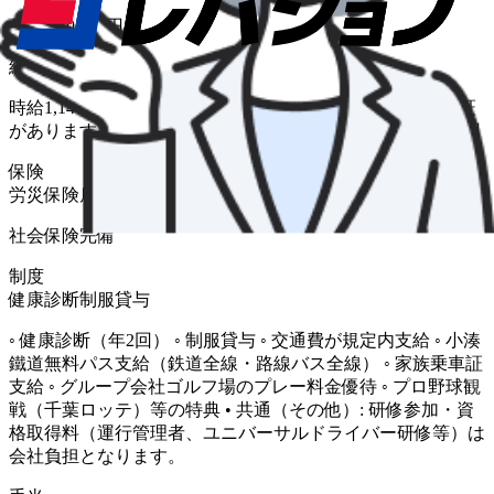
月給 250,000円〜
給与補足
時給1,140円＋各種手当 ※入社後3カ月間は日給1万円の保証
があります ◇平均月収 ・昼日勤 25万円 ・夜日勤 40万円
保険
労災保険
雇用保険
健康保険
厚生年金
社会保険完備
制度
健康診断
制服貸与
◦ 健康診断（年2回） ◦ 制服貸与 ◦ 交通費が規定内支給 ◦ 小湊
鐵道無料パス支給（鉄道全線・路線バス全線） ◦ 家族乗車証
支給 ◦ グループ会社ゴルフ場のプレー料金優待 ◦ プロ野球観
戦（千葉ロッテ）等の特典 • 共通（その他）: 研修参加・資
格取得料（運行管理者、ユニバーサルドライバー研修等）は
会社負担となります。