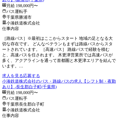
月給 198,000円〜
バス運転手
千葉県勝浦市
小湊鉄道株式会社
仕事内容
［路線バス］※最初はここからスタート 地域の足となる大
切な存在です。 どんなベテランもまずは路線バスからスタ
ートされています。 ［高速バス］ 路線バスで経験を積む
と、高速バスを任されます。 木更津営業所では高速バスが
多く、アクアラインを通って首都圏と木更津エリアを結んで
います。…
求人を見る
応募する
小湊鉄道株式会社のバス・路線バスの求人【シフト制・夜勤
あり】-長生郡白子町(千葉県)
月給 198,000円〜
バス運転手
千葉県長生郡白子町
小湊鉄道株式会社
仕事内容