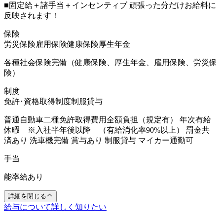
■固定給＋諸手当＋インセンティブ 頑張った分だけお給料に
反映されます！
保険
労災保険
雇用保険
健康保険
厚生年金
各種社会保険完備（健康保険、厚生年金、雇用保険、労災保
険）
制度
免許･資格取得制度
制服貸与
普通自動車二種免許取得費用全額負担（規定有） 年次有給
休暇 ※入社半年後以降 （有給消化率90%以上） 罰金共
済あり 洗車機完備 賞与あり 制服貸与 マイカー通勤可
手当
能率給あり
詳細を閉じる
給与について詳しく知りたい