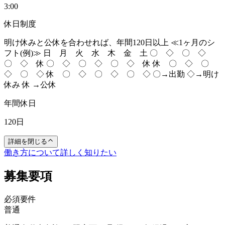
3:00
休日制度
明け休みと公休を合わせれば、年間120日以上 ≪1ヶ月のシ
フト(例)≫ 日 月 火 水 木 金 土 〇 ◇ 〇 ◇
〇 ◇ 休 〇 ◇ 〇 ◇ 〇 ◇ 休 休 〇 ◇ 〇
◇ 〇 ◇ 休 〇 ◇ 〇 ◇ 〇 ◇ 〇→出勤 ◇→明け
休み 休 →公休
年間休日
120日
詳細を閉じる
働き方について詳しく知りたい
募集要項
必須要件
普通