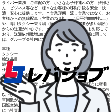
ライバー業務：ご年配の方、小さなお子様連れの方、妊婦さ
ん、ビジネス客など、様々なお客様の移動手段を安全・快
適・安心に提供します。 * 営業形態：流し営業ではなく、お
客様からの無線配車（営業の75％以上、1日平均800件以上）
や、専用タクシー乗り場（病院や駅前など需要が多い場所）
からの送迎が中心です。 * 配車アプリ「GO」にも対応して
おり、送迎依頼数増加に繋がっています。 ※配属に関して
は、グループ会社内にて決定させていただきます。
車種
タクシー
輸送品目
旅客
仕事の特色
未経験OK
車通勤OK
＜地域密着型の安定した働き方＞ 岸和田市・貝塚市に密着
した営業で、地域シェアNo.1の実績があります。営業の75%
以上がお客様からの無線配車であり、1日平均800件以上の配
車回数があります。また、多くの企業との法人契約や、関西
国際空港からの送迎需要、病院や駅前などの需要が多い場所
に当社専用のタクシー乗り場を多数設置しているため、安定