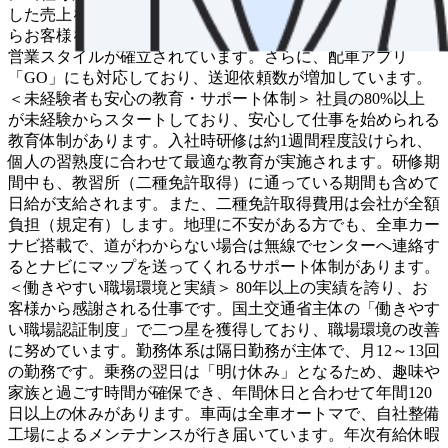
した売上を確保できる体制が整っています。街中を走りなが
らお客様を探す「流し営業」に頼らず、お客様から呼ばれる
営業スタイルが確立されています。さらに、配車アプリ
「GO」にも対応しており、送迎依頼数が増加しています。
＜未経験者も安心の教育・サポート体制＞ 社員の80%以上
が未経験からスタートしており、安心して仕事を始められる
教育体制があります。入社時研修は約1週間程度設けられ、
個人の習熟度に合わせて最適な教育が実施されます。研修期
間中も、教習所（二種免許取得）に通っている期間も含めて
日給が支給されます。また、二種免許取得費用は会社が全額
負担（規定有）します。地理に不安がある方でも、全車カー
ナビ搭載で、道がわからない場合は無線でセンターへ連絡す
るとナビにマップを送ってくれるサポート体制があります。
＜働きやすい職場環境と実績＞ 80年以上の実績を誇り、お
客様から感謝される仕事です。国土交通省主体の「働きやす
い職場認証制度」で二つ星を獲得しており、職場環境の改善
に努めています。勤務体系は隔日勤務が主体で、月12～13回
の勤務です。乗務の翌日は「明け休み」となるため、趣味や
家族と過ごす時間が確保でき、年間休日と合わせて年間120
日以上の休みがあります。車両は全車オートマで、自社整備
工場によるメンテナンスが行き届いています。年次有給休暇