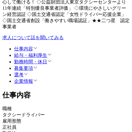
心して働ける！ ◇公益財団法人東京タクシーセンターより
11年連続「特別優良事業者評価」 ◇環境にやさしいグリー
ン経営認証 ◇国土交通省認定「女性ドライバー応援企業」
◇国土交通省創設「働きやすい職場認証」★★二つ星 認定
事業者
求人について話を聞いてみる
仕事内容
給与・福利厚生
勤務時間・休日
募集要項
選考
企業情報
仕事内容
職種
タクシードライバー
雇用形態
正社員