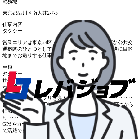
勤務地
東京都品川区南大井2-7-3
仕事内容
タクシー
営業エリアは東京23区と武蔵野市・三鷹市。 重要な公共交
通機関のひとつとして、 お客様を安全・迅速・快適に目的
地までお送りする仕事です。
車種
タクシー
仕事の特色
未経験OK
◎タクシー配車アプリを導入 ‥‥‥‥‥‥‥‥‥‥‥‥‥
多様な決済方法が可能な 「S.RIDE」は、利便性の高さから
幅広いお客様に指示されています。 ◎ハイグレード車両あ
り ‥‥‥‥‥‥‥‥‥‥‥‥‥ JPNタクシーも順次導入中♪
GPSやカーナビなど装備も充実した 運転しやすい快適な車
で活躍できます。