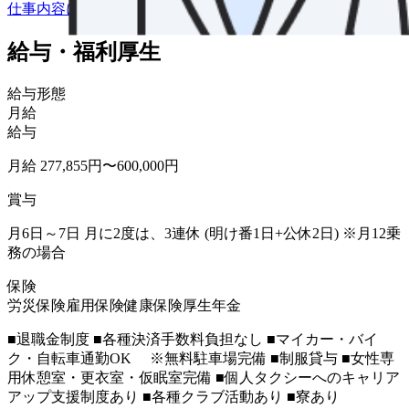
仕事内容について詳しく知りたい
給与・福利厚生
給与形態
月給
給与
月給 277,855円〜600,000円
賞与
月6日～7日 月に2度は、3連休 (明け番1日+公休2日) ※月12乗
務の場合
保険
労災保険
雇用保険
健康保険
厚生年金
■退職金制度 ■各種決済手数料負担なし ■マイカー・バイ
ク・自転車通勤OK ※無料駐車場完備 ■制服貸与 ■女性専
用休憩室・更衣室・仮眠室完備 ■個人タクシーへのキャリア
アップ支援制度あり ■各種クラブ活動あり ■寮あり