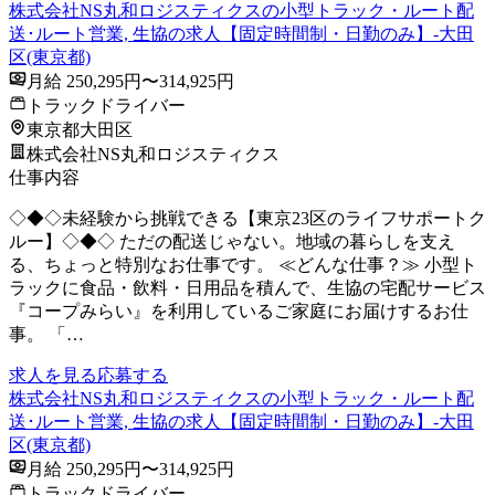
株式会社NS丸和ロジスティクスの小型トラック・ルート配
送･ルート営業, 生協の求人【固定時間制・日勤のみ】-大田
区(東京都)
月給 250,295円〜314,925円
トラックドライバー
東京都大田区
株式会社NS丸和ロジスティクス
仕事内容
◇◆◇未経験から挑戦できる【東京23区のライフサポートク
ルー】◇◆◇ ただの配送じゃない。地域の暮らしを支え
る、ちょっと特別なお仕事です。 ≪どんな仕事？≫ 小型ト
ラックに食品・飲料・日用品を積んで、生協の宅配サービス
『コープみらい』を利用しているご家庭にお届けするお仕
事。 「…
求人を見る
応募する
株式会社NS丸和ロジスティクスの小型トラック・ルート配
送･ルート営業, 生協の求人【固定時間制・日勤のみ】-大田
区(東京都)
月給 250,295円〜314,925円
トラックドライバー