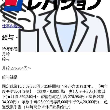
小型トラック
輸送品目
食品・飲料・菓子
仕事の特色
未経験OK
バイク通勤OK
転勤なし
仕事内容について詳しく知りたい
給与・福利厚生
給与形態
月給
給与
月給 276,984円〜
給与補足
固定残業代：59,385円／35時間相当分が含まれます。 【初年
度モデル月収例】 〈32歳〉0:00出勤 妻1人＋子2人(16歳以
下) ■月収 359,240円～ (内訳)固定月給 276,984円＋深夜残業
34,030円＋ 家族手当(25,000円/妻5,000円+子2人20,000円)＋ 超
過残業手当（14時間分※休日出勤含む）