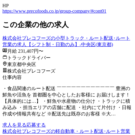
HP
https://www.precofoods.co.jp/group-company/#cont01
この企業の他の求人
株式会社プレコフーズの小型トラック・ルート配送･ルート
営業の求人【シフト制・日勤のみ】-中央区(東京都)
月給 231,407円〜
トラックドライバー
東京都中央区
株式会社プレコフーズ
仕事内容
・食品関連のルート配送 ￣￣￣￣￣￣￣￣￣￣￣￣ 豊洲の
鮮魚や活魚を 首都圏を中心としたお客様に お届けします！
【具体的には…】 ・鮮魚や水産物の仕分け ・トラックに積
み込み ・担当エリアの店舗に配送 ・社内にて片付け ・日報
作成や情報共有など ※配送先は既存のお客様 ※大…
求人を見る
応募する
株式会社プレコフーズの軽自動車・ルート配送･ルート営業