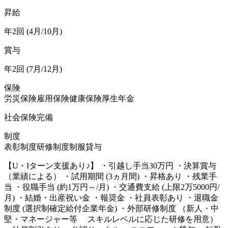
昇給
年2回 (4月/10月)
賞与
年2回 (7月/12月)
保険
労災保険
雇用保険
健康保険
厚生年金
社会保険完備
制度
表彰制度
研修制度
制服貸与
【U・Iターン支援あり♪】 ・引越し手当30万円 ・決算賞与
（業績による） ・試用期間 (3ヵ月間) ・昇格あり ・残業手
当 ・役職手当 (約1万円～/月) ・交通費支給 (上限2万5000円/
月) ・結婚・出産祝い金 ・報奨金 ・社員表彰あり ・退職金
制度 (選択制確定給付企業年金) ・外部研修制度 （新人・中
堅・マネージャー等 スキルレベルに応じた研修を用意）