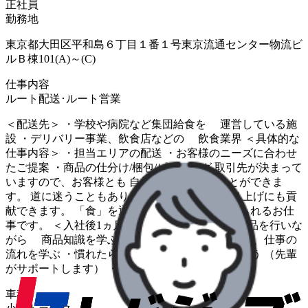
正社員
勤務地
東京都大田区平和島６丁目１番１号東京流通センター物流ビ
ルＢ棟101(A)～(C)
仕事内容
ルート配送･ルート営業
＜配送先＞ ・学校や病院など集団給食を 運営している施
設 ・デリバリー事業、飲食店などの 飲食業界 ＜具体的な
仕事内容＞ ・担当エリアの配送 ・お客様のニーズに合わせ
たご提案 ・商品の仕分け/梱包/ピッキング 取引先が決まって
いますので、お客様とも 自然と打ち解けることができま
す。 道に迷うこともありません。 お客様の売り上げにも貢
献できます。 「食」を通じて、やりがいを感じられるお仕
事です。 ＜入社後1ヵ月間の流れ＞ ・仕分け、検品を行いな
がら 商品知識を学ぶ ・配送を行う先輩に同行し、仕事の
流れを学ぶ ・慣れたら今度は自分で配送作業を行う （先輩
がサポートします） ・独り立ち
車種