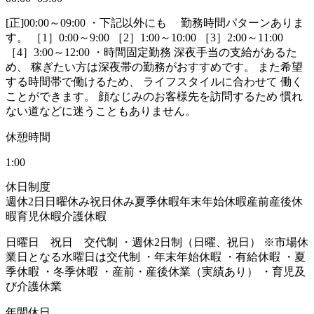
[正]00:00～09:00 ・下記以外にも 勤務時間パターンありま
す。 ［1］0:00～9:00 ［2］1:00～10:00 ［3］2:00～11:00
［4］3:00～12:00 ・時間固定勤務 深夜手当の支給があるた
め、 稼ぎたい方は深夜帯の勤務がおすすめです。 また希望
する時間帯で働けるため、 ライフスタイルに合わせて 働く
ことができます。 顔なじみのお客様先を訪問するため 慣れ
ない道などに迷うこともありません。
休憩時間
1:00
休日制度
週休2日
日曜休み
祝日休み
夏季休暇
年末年始休暇
産前産後休
暇
育児休暇
介護休暇
日曜日 祝日 交代制 ・週休2日制（日曜、祝日） ※市場休
業日となる水曜日は交代制 ・年末年始休暇 ・有給休暇 ・夏
季休暇 ・冬季休暇 ・産前・産後休業（実績あり） ・育児及
び介護休業
年間休日