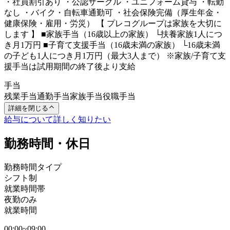
・社員割引あり ・公認サークル ・ユニフォーム貸与 ・転勤
なし ・バイク・自転車通勤可 ・社会保険完備（厚生年金・
健康保険・雇用・労災） 【 プレコグループは家族を大切に
します 】 ■家族手当（16歳以上の家族） └扶養家族1人につ
き月1万円 ■子育て支援手当（16歳未満の家族） └16歳未満
の子ども1人につき月1万円（最大3人まで） ※家族/子育て支
援手当は試用期間の終了後より支給
手当
残業手当
通勤手当
家族手当
役職手当
詳細を閉じる
給与について詳しく知りたい
勤務時間・休日
勤務時間タイプ
シフト制
就業時間帯
夜勤のみ
就業時間
00:00~09:00