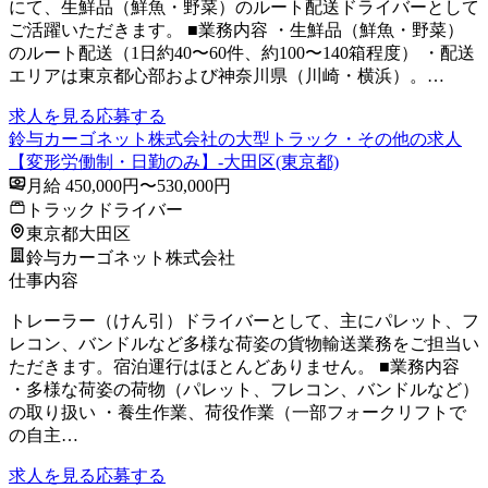
にて、生鮮品（鮮魚・野菜）のルート配送ドライバーとして
ご活躍いただきます。 ■業務内容 ・生鮮品（鮮魚・野菜）
のルート配送（1日約40〜60件、約100〜140箱程度） ・配送
エリアは東京都心部および神奈川県（川崎・横浜）。…
求人を見る
応募する
鈴与カーゴネット株式会社の大型トラック・その他の求人
【変形労働制・日勤のみ】-大田区(東京都)
月給 450,000円〜530,000円
トラックドライバー
東京都大田区
鈴与カーゴネット株式会社
仕事内容
トレーラー（けん引）ドライバーとして、主にパレット、フ
レコン、バンドルなど多様な荷姿の貨物輸送業務をご担当い
ただきます。宿泊運行はほとんどありません。 ■業務内容
・多様な荷姿の荷物（パレット、フレコン、バンドルなど）
の取り扱い ・養生作業、荷役作業（一部フォークリフトで
の自主…
求人を見る
応募する