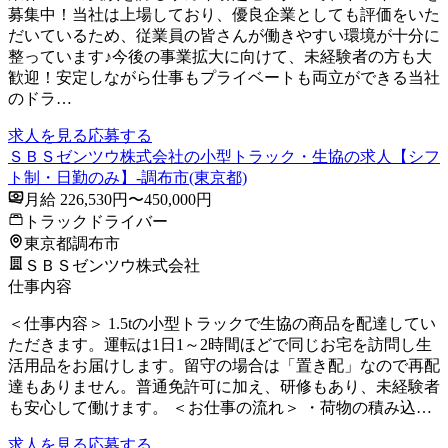
募集中！当社は上場しており、優良企業としても評価をいた
だいているため、従業員の皆さんが働きやすい環境が十分に
整っています♪今後の事業拡大に向けて、未経験者の方も大
歓迎！安定しながら仕事もプライベートも両立ができる当社
のドラ…
求人を見る
応募する
ＳＢＳゼンツウ株式会社の小型トラック・生協の求人【シフ
ト制・日勤のみ】-調布市(東京都)
月給 226,530円〜450,000円
トラックドライバー
東京都調布市
ＳＢＳゼンツウ株式会社
仕事内容
＜仕事内容＞ 1.5tの小型トラックで生協の商品を配達してい
ただきます。運転は1日1～2時間ほどで同じお宅を訪問し生
活用品をお届けします。留守の場合は「置き配」なので再配
達もありません。普通免許可に加え、研修もあり、未経験者
も安心して働けます。 ＜お仕事の流れ＞ ・荷物の積み込…
求人を見る
応募する