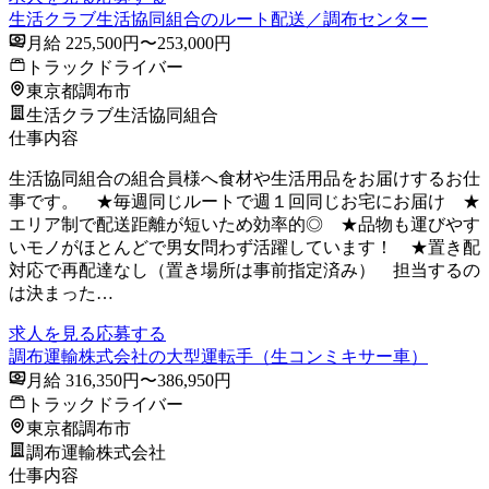
生活クラブ生活協同組合のルート配送／調布センター
月給 225,500円〜253,000円
トラックドライバー
東京都調布市
生活クラブ生活協同組合
仕事内容
生活協同組合の組合員様へ食材や生活用品をお届けするお仕
事です。 ★毎週同じルートで週１回同じお宅にお届け ★
エリア制で配送距離が短いため効率的◎ ★品物も運びやす
いモノがほとんどで男女問わず活躍しています！ ★置き配
対応で再配達なし（置き場所は事前指定済み） 担当するの
は決まった…
求人を見る
応募する
調布運輸株式会社の大型運転手（生コンミキサー車）
月給 316,350円〜386,950円
トラックドライバー
東京都調布市
調布運輸株式会社
仕事内容