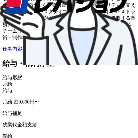
カメラの前ではなく「舞台裏」で、作品のクオリティを支え
る役割。 2. ロケ・スタジオでの機材搬入出 車両（2t～4tトラ
ック）を使って撮影現場まで機材を搬入・設置・撤収する業
務。 都内中心だが、地方ロケに帯同するケースもある。 4.
チームワーク重視の環境 撮影現場では、照明チーム・美
術・制作など多職種が連携。
仕事内容について詳しく知りたい
給与・福利厚生
給与形態
月給
給与
月給 220,000円〜
給与補足
残業代全額支給
昇給