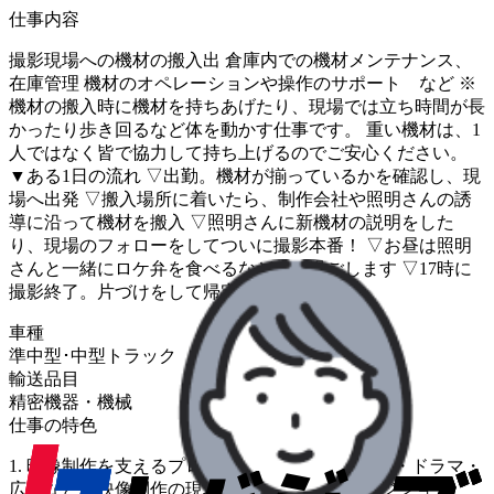
仕事内容
撮影現場への機材の搬入出 倉庫内での機材メンテナンス、
在庫管理 機材のオペレーションや操作のサポート など ※
機材の搬入時に機材を持ちあげたり、現場では立ち時間が長
かったり歩き回るなど体を動かす仕事です。 重い機材は、1
人ではなく皆で協力して持ち上げるのでご安心ください。
▼ある1日の流れ ▽出勤。機材が揃っているかを確認し、現
場へ出発 ▽搬入場所に着いたら、制作会社や照明さんの誘
導に沿って機材を搬入 ▽照明さんに新機材の説明をした
り、現場のフォローをしてついに撮影本番！ ▽お昼は照明
さんと一緒にロケ弁を食べるなどして過ごします ▽17時に
撮影終了。片づけをして帰宅
車種
準中型･中型トラック
輸送品目
精密機器・機械
仕事の特色
1. 映像制作を支えるプロ集団 TVCM・映画・MV・ドラマ・
広告など、映像制作の現場においての重要なポジション。