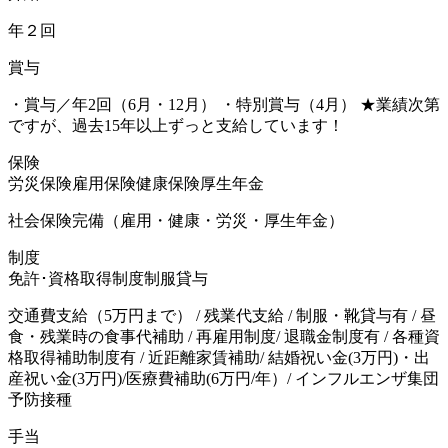
年２回
賞与
・賞与／年2回（6月・12月） ・特別賞与（4月） ★業績次第
ですが、過去15年以上ずっと支給しています！
保険
労災保険
雇用保険
健康保険
厚生年金
社会保険完備（雇用・健康・労災・厚生年金）
制度
免許･資格取得制度
制服貸与
交通費支給（5万円まで） / 残業代支給 / 制服・靴貸与有 / 昼
食・残業時の食事代補助 / 再雇用制度/ 退職金制度有 / 各種資
格取得補助制度有 / 近距離家賃補助/ 結婚祝い金(3万円)・出
産祝い金(3万円)/医療費補助(6万円/年）/ インフルエンザ集団
予防接種
手当