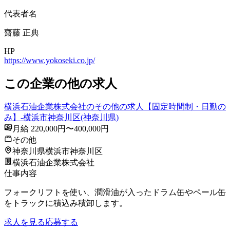
代表者名
齋藤 正典
HP
https://www.yokoseki.co.jp/
この企業の他の求人
横浜石油企業株式会社のその他の求人【固定時間制・日勤の
み】-横浜市神奈川区(神奈川県)
月給 220,000円〜400,000円
その他
神奈川県横浜市神奈川区
横浜石油企業株式会社
仕事内容
フォークリフトを使い、潤滑油が入ったドラム缶やペール缶
をトラックに積込み積卸します。
求人を見る
応募する