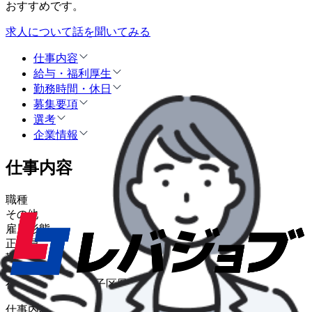
おすすめです。
求人について話を聞いてみる
仕事内容
給与・福利厚生
勤務時間・休日
募集要項
選考
企業情報
仕事内容
職種
その他
雇用形態
正社員
勤務地
神奈川県横浜市磯子区鳳町1番1号
仕事内容