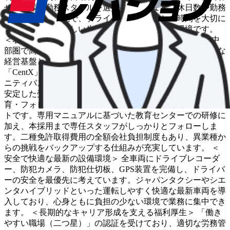
せた多様な勤務スタイルを選択いただけます。休日数や勤務
時間の相談も可能で、プライベートや家族との時間を大切に
しながら、規則正しい生活リズムを維持できる環境です。
＜名鉄グループとしての圧倒的な安定感とブランド力＞ 中
部圏で高い知名度を誇る名鉄グループの一員として、強固な
経営基盤とブランドの安心感があります。スマホアプリ
「CentX」「GO」の全車導入や、自治体と連携したコミュ
ニティバス・デマンドタクシーの運行など、地域に根差した
安定した受注体制が整っています。 ＜未経験者も安心の教
育・フォロー体制＞ 採用者の約80％が未経験からのスター
トです。専用マニュアルに基づいた教育センターでの研修に
加え、本採用まで専任スタッフがしっかりとフォローしま
す。二種免許取得費用の全額会社負担制度もあり、異業種か
らの挑戦をバックアップする仕組みが充実しています。 ＜
安全で快適な最新の設備環境＞ 全車両にドライブレコーダ
ー、防犯カメラ、防犯仕切板、GPS装置を完備し、ドライバ
ーの安全を最優先に考えています。ジャパンタクシーやシエ
ンタハイブリッドといった運転しやすく快適な最新車両を導
入しており、心身ともに負担の少ない環境で業務に集中でき
ます。 ＜長期的なキャリア形成を支える福利厚生＞ 「働き
やすい職場（二つ星）」の認証を受けており、適切な労務管