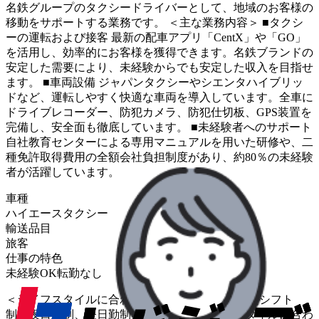
名鉄グループのタクシードライバーとして、地域のお客様の
移動をサポートする業務です。 ＜主な業務内容＞ ■タクシ
ーの運転および接客 最新の配車アプリ「CentX」や「GO」
を活用し、効率的にお客様を獲得できます。名鉄ブランドの
安定した需要により、未経験からでも安定した収入を目指せ
ます。 ■車両設備 ジャパンタクシーやシエンタハイブリッ
ドなど、運転しやすく快適な車両を導入しています。全車に
ドライブレコーダー、防犯カメラ、防犯仕切板、GPS装置を
完備し、安全面も徹底しています。 ■未経験者へのサポート
自社教育センターによる専用マニュアルを用いた研修や、二
種免許取得費用の全額会社負担制度があり、約80％の未経験
者が活躍しています。
車種
ハイエース
タクシー
輸送品目
旅客
仕事の特色
未経験OK
転勤なし
＜ライフスタイルに合わせた柔軟な働き方＞ 固定シフト
制、夜日勤制、昼日勤制など、個々のライフスタイルに合わ