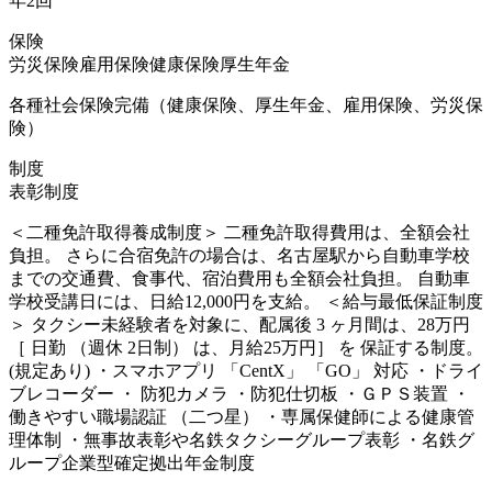
年2回
保険
労災保険
雇用保険
健康保険
厚生年金
各種社会保険完備（健康保険、厚生年金、雇用保険、労災保
険）
制度
表彰制度
＜二種免許取得養成制度＞ 二種免許取得費用は、全額会社
負担。 さらに合宿免許の場合は、名古屋駅から自動車学校
までの交通費、食事代、宿泊費用も全額会社負担。 自動車
学校受講日には、日給12,000円を支給。 ＜給与最低保証制度
＞ タクシー未経験者を対象に、配属後 3 ヶ月間は、28万円
［ 日勤 （週休 2日制） は、月給25万円］ を 保証する制度。
(規定あり) ・スマホアプリ 「CentX」 「GO」 対応 ・ドライ
ブレコーダー ・ 防犯カメラ ・防犯仕切板 ・ＧＰＳ装置 ・
働きやすい職場認証 （二つ星） ・専属保健師による健康管
理体制 ・無事故表彰や名鉄タクシーグループ表彰 ・名鉄グ
ループ企業型確定拠出年金制度