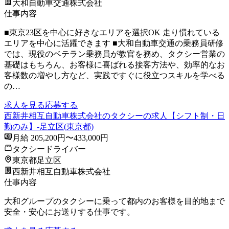
大和自動車交通株式会社
仕事内容
■東京23区を中心に好きなエリアを選択OK 走り慣れている
エリアを中心に活躍できます ■大和自動車交通の乗務員研修
では、現役のベテラン乗務員が教官を務め、タクシー営業の
基礎はもちろん、お客様に喜ばれる接客方法や、効率的なお
客様数の増やし方など、実践ですぐに役立つスキルを学べる
の…
求人を見る
応募する
西新井相互自動車株式会社のタクシーの求人【シフト制・日
勤のみ】-足立区(東京都)
月給 205,200円〜433,000円
タクシードライバー
東京都足立区
西新井相互自動車株式会社
仕事内容
大和グループのタクシーに乗って都内のお客様を目的地まで
安全・安心にお送りする仕事です。