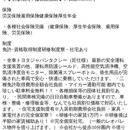
保険
労災保険
雇用保険
健康保険
厚生年金
・各種社会保険完備 （健康保険、厚生年金保険、雇用保
険、労災保険）
制度
免許･資格取得制度
研修制度
寮・社宅あり
・全車トヨタジャパンタクシー（匠仕様） 最新の安全運転
支援装置の他、運転席防護シールド、高性能空気清浄機、空
気清浄度合モニター、除菌液スプレーボトル、衛生用品が完
備された車両で安心・快適に乗務していただけます。 ・二
種免許取得費用全額会社負担 ・マイカー通勤可能 都内でも
珍しい駐車料金無料！！ ・各種損保等の団体社員割引あ
り。 ・民間車検完備の日日自動車整備がありますので、車
検・整備・修理板金等、なんでも社員割引価格で対応いたし
ます。 ・住宅支援制度有※入居初期費用会社負担 ・家具・
家電付きの完全個室寮！ ＜研修中の家賃1万円＞ ※研修後は
半額の家賃補助あり！ ※完全個室社宅。（一般のレオパレ
ス物件を借り上げます。） ※会社から徒歩10分圏内 ※借り