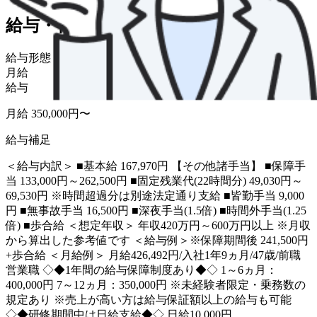
給与・福利厚生
給与形態
月給
給与
月給 350,000円〜
給与補足
＜給与内訳＞ ■基本給 167,970円 【その他諸手当】 ■保障手
当 133,000円～262,500円 ■固定残業代(22時間分) 49,030円～
69,530円 ※時間超過分は別途法定通り支給 ■皆勤手当 9,000
円 ■無事故手当 16,500円 ■深夜手当(1.5倍) ■時間外手当(1.25
倍) ■歩合給 ＜想定年収＞ 年収420万円～600万円以上 ※月収
から算出した参考値です ＜給与例＞※保障期間後 241,500円
+歩合給 ＜月給例＞ 月給426,492円/入社1年9ヵ月/47歳/前職
営業職 ◇◆1年間の給与保障制度あり◆◇ 1～6ヵ月：
400,000円 7～12ヵ月：350,000円 ※未経験者限定・乗務数の
規定あり ※売上が高い方は給与保証額以上の給与も可能
◇◆研修期間中は日給支給◆◇ 日給10,000円