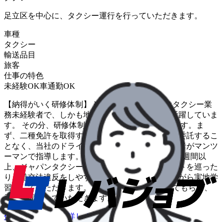
足立区を中心に、タクシー運行を行っていただきます。
車種
タクシー
輸送品目
旅客
仕事の特色
未経験OK
車通勤OK
【納得がいく研修体制】 当社社員の95％以上はタクシー業
務未経験者で、しかも地方からの出身者が大勢活躍していま
す。 その分、研修体制には特別に力を入れています。ま
ず、二種免許を取得する際は合宿などの教習所に委託するこ
となく、当社のドライバー経験を持った運行管理者がマンツ
ーマンで指導します。また資格取得後は最低でも1週間以
上、ジャパンタクシー研修車にて、稼げるポイントを巡った
り、道交法違反をしやすい地点を実際に走行しながら実地学
習をしていただきます。 こうして不安を払拭してもらい、
乗務を開始していただきます。
仕事内容について詳しく知りたい