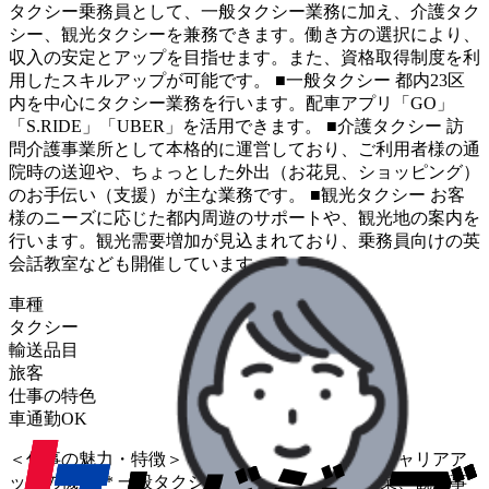
タクシー乗務員として、一般タクシー業務に加え、介護タク
シー、観光タクシーを兼務できます。働き方の選択により、
収入の安定とアップを目指せます。また、資格取得制度を利
用したスキルアップが可能です。 ■一般タクシー 都内23区
内を中心にタクシー業務を行います。配車アプリ「GO」
「S.RIDE」「UBER」を活用できます。 ■介護タクシー 訪
問介護事業所として本格的に運営しており、ご利用者様の通
院時の送迎や、ちょっとした外出（お花見、ショッピング）
のお手伝い（支援）が主な業務です。 ■観光タクシー お客
様のニーズに応じた都内周遊のサポートや、観光地の案内を
行います。観光需要増加が見込まれており、乗務員向けの英
会話教室なども開催しています。
車種
タクシー
輸送品目
旅客
仕事の特色
車通勤OK
＜仕事の魅力・特徴＞ **多様な事業展開によるキャリアア
ップの機会** 一般タクシー業務に加え、介護事業、観光事