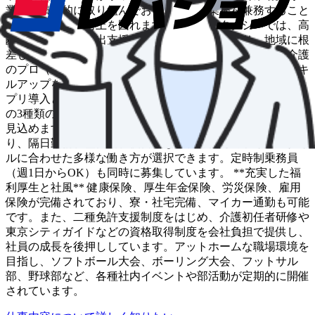
業にも積極的に取り組んでおり、多様な業務を兼務すること
で収入の安定と向上を図れます。特に介護タクシーでは、高
齢者や障碍者の外出支援サービスを提供しており、地域に根
差した貢献が可能です。会社の資格取得制度を利用し、介護
のプロ（ケアドライバー）や観光のプロを目指すなど、スキ
ルアップを支援する体制が整っています。 **最新の配車ア
プリ導入と働き方の柔軟性** 「GO」「S.RIDE」「UBER」
の3種類の配車アプリを導入しており、安定した配車依頼が
見込めます。勤務時間や勤務日数については相談可能であ
り、隔日勤務、昼日勤、夜日勤など、ご自身のライフスタイ
ルに合わせた多様な働き方が選択できます。定時制乗務員
（週1日からOK）も同時に募集しています。 **充実した福
利厚生と社風** 健康保険、厚生年金保険、労災保険、雇用
保険が完備されており、寮・社宅完備、マイカー通勤も可能
です。また、二種免許支援制度をはじめ、介護初任者研修や
東京シティガイドなどの資格取得制度を会社負担で提供し、
社員の成長を後押ししています。アットホームな職場環境を
目指し、ソフトボール大会、ボーリング大会、フットサル
部、野球部など、各種社内イベントや部活動が定期的に開催
されています。