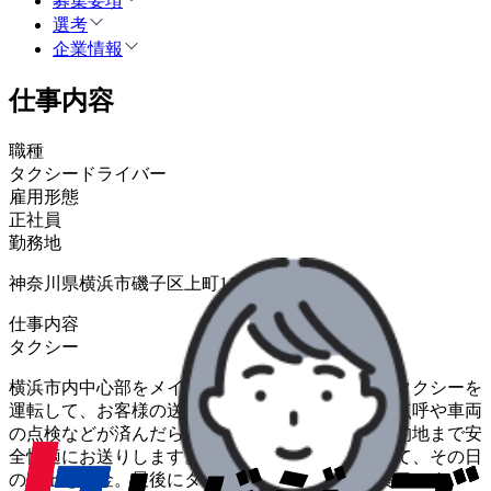
募集要項
選考
企業情報
仕事内容
職種
タクシードライバー
雇用形態
正社員
勤務地
神奈川県横浜市磯子区上町11-3
仕事内容
タクシー
横浜市内中心部をメインとする営業エリアにて、タクシーを
運転して、お客様の送迎を行ないます。出社後、点呼や車両
の点検などが済んだら出庫し、お客様を乗せて目的地まで安
全快適にお送りします。営業が終了したら帰社して、その日
の売上を納金。最後にタクシーを洗車して業務終了です。