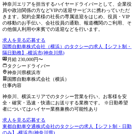
神奈川エリアを担当するハイヤードライバーとして、企業役
員や政治関係の方などVIPの送迎サービスに携わっていただ
きます。契約企業様の社長の専属送迎をはじめ、役員・VIP
の移動のお手伝い、会社役員の通勤、報道機関のご利用、そ
の他個人利用や来賓での送迎などを行います。
求人を見る
応募する
国際自動車株式会社（横浜）のタクシーの求人【シフト制・
隔日勤務】-横浜市(神奈川県)
月給 230,000円〜
タクシードライバー
神奈川県横浜市
国際自動車株式会社（横浜）
仕事内容
神奈川、横浜エリアでのタクシー営業を行い、お客様を安
全・確実・迅速・快適にお送りする業務です。 ※日勤希望
者についてはハイヤー業務兼務の可能性あり
求人を見る
応募する
東都自動車交通株式会社のタクシーの求人【シフト制・日勤
のみ】-横浜市(神奈川県)