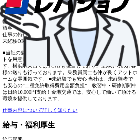
車種
タクシー
輸送品目
旅客
仕事の特色
未経験OK
車通勤OK
■当社の魅力 当社独自のメンバーズカード、タクシーチケッ
トを用意しており、多数のお客様にご利用いただいておりま
す。横浜駅東口ではYCATも担当しており、空港からのお客
様の送りも行っております。乗務員同士も仲が良くアットホ
ームな雰囲気です。 ■未経験でも安心 当社は、未経験者で
も安心の”二種免許取得費用全額負担” 教習中・研修期間中
は日給10,000円支給！金港交通では、安心して働いて頂ける
環境を提供しております。
仕事内容について詳しく知りたい
給与・福利厚生
給与形態