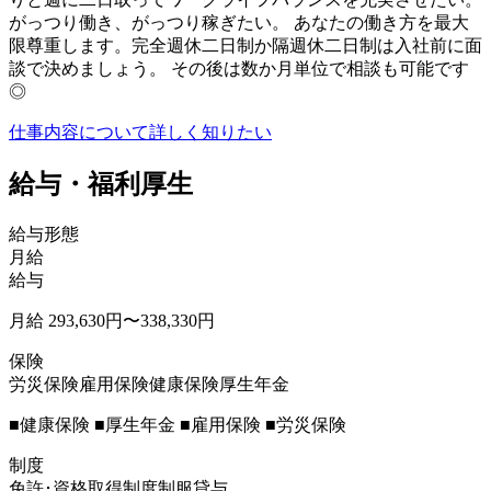
がっつり働き、がっつり稼ぎたい。 あなたの働き⽅を最⼤
限尊重します。完全週休⼆⽇制か隔週休⼆⽇制は⼊社前に⾯
談で決めましょう。 その後は数か⽉単位で相談も可能です
◎
仕事内容について詳しく知りたい
給与・福利厚生
給与形態
月給
給与
月給 293,630円〜338,330円
保険
労災保険
雇用保険
健康保険
厚生年金
■健康保険 ■厚⽣年⾦ ■雇⽤保険 ■労災保険
制度
免許･資格取得制度
制服貸与