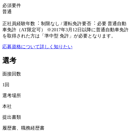
必須要件
普通
正社員経験年数︓ 制限なし / 運転免許要否︓ 必要 普通⾃動
⾞免許（AT限定可） ※2017年3⽉12⽇以降に普通⾃動⾞免許
を取得された⽅は「準中型 免許」が必要となります。
応募資格について詳しく知りたい
選考
面接回数
1回
選考場所
本社
提出書類
履歴書、職務経歴書