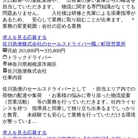
大口顧客への集配業務や、 出荷量の多い倉庫からの輸送を
担当していただきます。 物流に関する専門知識がなくても
問題ありません。 入社後は研修と先輩による添乗指導が
あるため、 安心して業務に取り組むことが出来ます。 ＊
業務の変更範囲：会社の定める業務
求人を見る
応募する
佐川急便株式会社のセールスドライバー職／町田営業所
月給 263,800円〜335,800円
トラックドライバー
神奈川県相模原市南区
佐川急便株式会社
仕事内容
佐川急便のセールスドライバーとして ・担当エリア内での
荷物の配達や集荷 ・お客様の悩みに寄り添った物流提案
（営業活動） 等の業務を行っていただきます。社内ライセ
ンスを持つ 指導員と同乗して独り立ち出来るまでしっかり
と教育。 未経験でも安心して業務を行っていただける環境
が整っていま…
求人を見る
応募する