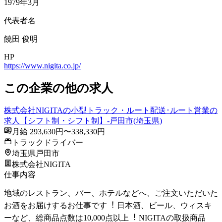
1979年3月
代表者名
饒⽥ 俊明
HP
https://www.nigita.co.jp/
この企業の他の求人
株式会社NIGITAの小型トラック・ルート配送･ルート営業の
求人【シフト制・シフト制】-戸田市(埼玉県)
月給 293,630円〜338,330円
トラックドライバー
埼玉県戸田市
株式会社NIGITA
仕事内容
地域のレストラン、バー、ホテルなどへ、ご注⽂いただいた
お酒をお届けするお仕事です︕ ⽇本酒、ビール、ウィスキ
ーなど、総商品点数は10,000点以上︕ NIGITAの取扱商品