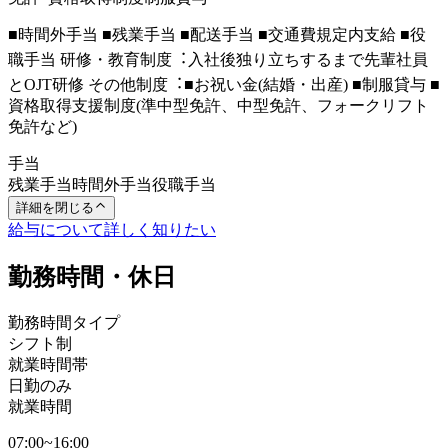
■時間外⼿当 ■残業⼿当 ■配送⼿当 ■交通費規定内⽀給 ■役
職⼿当 研修・教育制度︓⼊社後独り⽴ちするまで先輩社員
とOJT研修 その他制度︓■お祝い⾦(結婚・出産) ■制服貸与 ■
資格取得⽀援制度(準中型免許、中型免許、フォークリフト
免許など)
手当
残業手当
時間外手当
役職手当
詳細を閉じる
給与について詳しく知りたい
勤務時間・休日
勤務時間タイプ
シフト制
就業時間帯
日勤のみ
就業時間
07:00~16:00