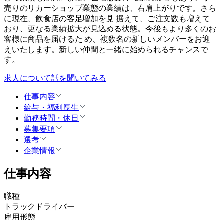
売りのリカーショップ業態の業績は、右肩上がりです。さら
に現在、飲⾷店の客⾜増加を⾒ 据えて、ご注⽂数も増えて
おり、更なる業績拡⼤が⾒込める状態。今後もより多くのお
客様に商品を届けるた め、複数名の新しいメンバーをお迎
えいたします。新しい仲間と⼀緒に始められるチャンスで
す。
求人について話を聞いてみる
仕事内容
給与・福利厚生
勤務時間・休日
募集要項
選考
企業情報
仕事内容
職種
トラックドライバー
雇用形態