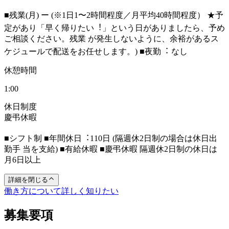
■残業(⽉) ー (※1⽇1〜2時間程度／⽉平均40時間程度） ★予
定があり「早く帰りたい︕」という⽇がありましたら、予め
ご相談ください。残業 が発⽣しないように、余裕があるス
ケジュールで配送をお任せします。) ■夜勤︓ なし
休憩時間
1:00
休日制度
慶弔休暇
■シフト制 ■年間休⽇︓110⽇ (隔週休2⽇制の場合は休⽇出
勤⼿ 当を⽀給) ■有給休暇 ■慶弔休暇 隔週休2⽇制の休⽇は
⽉6⽇以上
詳細を閉じる
働き方について詳しく知りたい
募集要項