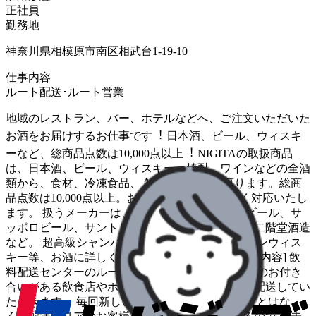
正社員
勤務地
神奈川県相模原市南区相武台1-19-10
仕事内容
ルート配送･ルート営業
地域のレストラン、バー、ホテルなどへ、ご注⽂いただいた
お酒をお届けするお仕事です︕ ⽇本酒、ビール、ウィスキ
ーなど、総商品点数は10,000点以上︕ NIGITAの取扱商品
は、⽇本酒、ビール、ウィスキー、焼酎、ワインなどの全酒
類から、⾷材、冷凍⾷品、 雑貨まで多岐に渡ります。総商
品点数は10,000点以上。お客様のご要望に幅広く対応いたし
ます。 扱うメーカーは、アサヒビール、キリンビール、サ
ッポロビール、サントリービール、三国ワイン、⼆階堂酒造
など。 超⾼級シャンパンや、マニアックなバーボンウィス
キー等、お酒に詳しくなることができます◎ [仕事内容] 飲
料配送センターのルート配送のお仕事です。 ⻑年のお付き
合いがある飲⾷店やホテルなどのお客様にお酒を配送してい
ただきます。 毎回新しい配達先に届けるということはな