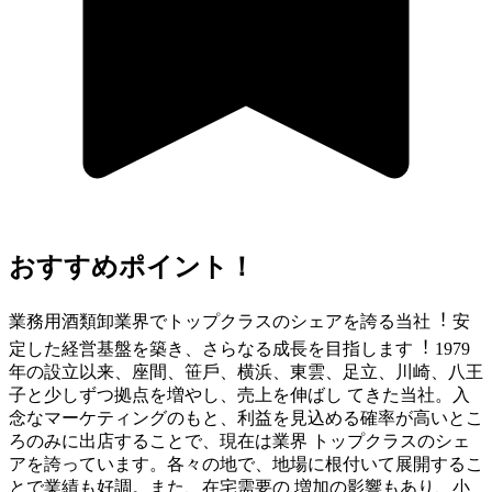
おすすめポイント！
業務⽤酒類卸業界でトップクラスのシェアを誇る当社︕ 安
定した経営基盤を築き、さらなる成⻑を⽬指します︕ 1979
年の設⽴以来、座間、笹⼾、横浜、東雲、⾜⽴、川崎、⼋王
⼦と少しずつ拠点を増やし、売上を伸ばし てきた当社。⼊
念なマーケティングのもと、利益を⾒込める確率が⾼いとこ
ろのみに出店することで、現在は業界 トップクラスのシェ
アを誇っています。各々の地で、地場に根付いて展開するこ
とで業績も好調。また、在宅需要の 増加の影響もあり、⼩