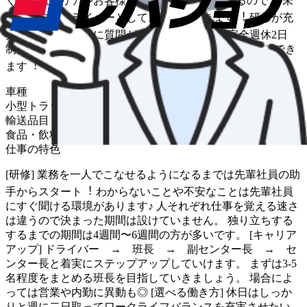
く、配送エリアやお客様も基本的に決まっているので、 未
経験の⽅もドライバーとしてスタートできます︕ 研修が充
実しており、気軽に質問ができる環境です︕ 完全週休2⽇
制、隔週休2⽇制でライフスタイルに合わせた働き⽅ができ
ます︕
車種
小型トラック
輸送品目
食品・飲料・菓子
仕事の特色
[研修] 業務を⼀⼈でこなせるようになるまでは先輩社員の助
⼿からスタート︕ わからないことや不安なことは先輩社員
にすぐ聞ける環境があります♪ ⼈それぞれ仕事を覚える速さ
は違うので決まった期間は設けていません。 独り⽴ちする
するまでの期間は4週間〜6週間の⽅が多いです。 [キャリア
アップ] ドライバー → 班⻑ → 副センター⻑ → セ
ンター⻑と着実にステップアップしていけます。 まずは3-5
名程度をまとめる班⻑を⽬指していきましょう。 場合によ
っては営業や内勤に異動も◎ [選べる働き⽅] 休⽇はしっか
りと週に⼆⽇取ってワークライフバランスを充実させたい。