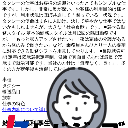
タクシーの仕事はお客様の送迎といったとてもシンプルな仕
事です。しかし、非常に奥が深い。お客様の利用目的は様々
ですが、利用状況はほぼ共通して「困っている」状況です。
タクシーの使命はまさに人助け。決して華やかな仕事ではな
いかもしれませんが、大きな「社会貢献」です。 ■選べる勤
務スタイル 基本的勤務スタイルは月12回の隔日勤務です
が、「もっと収入アップさせたい」「夜は家族の介護がある
から昼のみで働きたい」など、乗務員さんひとり一人の要望
に対応できる勤務シフトを用意しております。 ■長期就労可
能 定年は65歳選択定年制。健康で真面目であれば最長で75
歳まで就労可能です。当社の方針は「無理なく、長く」。多
くの方が定年後も活躍しております。
車種
タクシー
輸送品目
旅客
仕事の特色
仕事内容について詳しく知りたい
給与・福利厚生