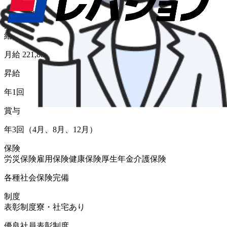
給与形態
月給
給与
月給 221,880円〜242,360円
昇給
年1回
賞与
年3回（4月、8月、12月）
保険
労災保険
雇用保険
健康保険
厚生年金
介護保険
各種社会保険完備
制度
表彰制度
寮・社宅あり
優良社員表彰制度