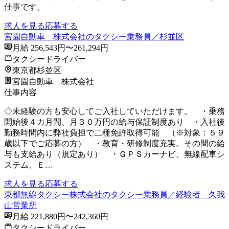
仕事です。
求人を見る
応募する
宮園自動車 株式会社のタクシー乗務員／杉並区
月給 256,543円〜261,294円
タクシードライバー
東京都杉並区
宮園自動車 株式会社
仕事内容
◇未経験の方も安心してご入社していただけます。 ・乗務
開始後４カ月間、月３０万円の給与保証制度あり ・入社後
勤務時間内に弊社負担で二種免許取得可能 （※対象：５９
歳以下でご応募の方） ・教育・研修制度充実。その間の給
与も支給あり（規定あり） ・ＧＰＳカーナビ、無線配車シ
ステム、Ｅ…
求人を見る
応募する
東都無線タクシー株式会社のタクシー乗務員／経験者 久我
山営業所
月給 221,880円〜242,360円
タクシードライバー