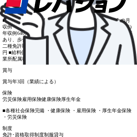
給与補足
■月給20万8,088円以上＋歩合 ※所定12乗務をした場合の月
収例 ・年収モデル 月収30～80万円 年収例574万円(経験2年)
年収例640万円(経験3年) ■配属後一定期間は給与保障制度が
あり、歩合給でも安心してスタートできます。 ■研修期間中
二種免許取得期間：日給10,000円 実務研修期間：日給10,000
円 ■給料保障制度 タクシー乗務員未経験、隔日勤務のみ 営
業所配属後、12ヶ月30万円
賞与
賞与年3回（業績による）
保険
労災保険
雇用保険
健康保険
厚生年金
■各種社会保険完備 ・健康保険 ・雇用保険 ・厚生年金保険
・労災保険
制度
免許･資格取得制度
制服貸与