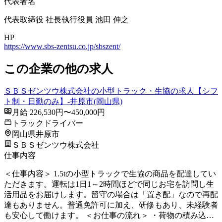
代表者名
代表取締役 社長執行役員 池田 伸之
HP
https://www.sbs-zentsu.co.jp/sbszent/
この企業の他の求人
ＳＢＳゼンツウ株式会社の小型トラック・生協の求人【シフ
ト制・日勤のみ】-井原市(岡山県)
月給 226,530円〜450,000円
トラックドライバー
岡山県井原市
ＳＢＳゼンツウ株式会社
仕事内容
＜仕事内容＞ 1.5tの小型トラックで生協の商品を配達してい
ただきます。運転は1日1～2時間ほどで同じお宅を訪問し生
活用品をお届けします。留守の場合は「置き配」なので再配
達もありません。普通免許可に加え、研修もあり、未経験者
も安心して働けます。 ＜お仕事の流れ＞ ・荷物の積み込…