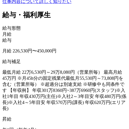
仕事内容について詳しく知りたい
給与・福利厚生
給与形態
月給
給与
月給 226,530円〜450,000円
給与補足
最低月給 22万6,530円～29万8,080円（営業所毎） 最高月給
45万円 ※月45h分の固定残業代最低月55,530円～73,808円を
含む（営業所毎） ※超過分は別途支給 ※研修中も同条件で
す 【年収例】 年収301万8360円~387万6960円(スタッフ)※入
社1年目 年収430万円(主任)※入社2～3年目安 年収480万円(係
長)※入社4～5年目安 年収570万円(課長) 年収620万円(エリア
長)
昇給