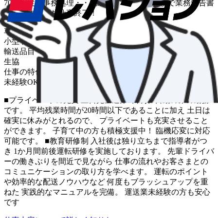
70件程度・事務処理・・配送は基本的に夕方まで業務報告書
を作成すればお仕事終了！
車種
小型トラック
輸送品目
生協
仕事の特色
未経験OK
中距離
■プライベートの充実 土日完全週休2日制、日勤のみの勤務
です。 平均残業時間が20時間以下であることに加え 土日は
確実に休みがとれるので、 プライベートも充実させること
ができます。 子育て中の方も積極支援中！ 臨機応変に対応
可能です。 ■教育研修制 入社後は独り立ちまで指導者がつ
き 1か月間前後運転研修を実施しております。 先輩ドライバ
ーの働きぶりを間近で見ながら 仕事の流れやお客さまとの
コミュニケーションの取り方を学べます。 運転のポイント
や効率的な配送ノウハウなど 何度もブラッシュアップを重
ねた 実践的なマニュアルを完備。 運送業未経験の方も安心
です