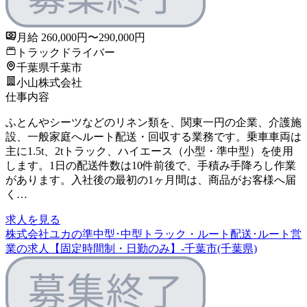
月給 260,000円〜290,000円
トラックドライバー
千葉県千葉市
小山株式会社
仕事内容
ふとんやシーツなどのリネン類を、関東一円の企業、介護施
設、一般家庭へルート配送・回収する業務です。乗車車両は
主に1.5t、2tトラック、ハイエース（小型・準中型）を使用
します。1日の配送件数は10件前後で、手積み手降ろし作業
があります。入社後の最初の1ヶ月間は、商品がお客様へ届
く…
求人を見る
株式会社ユカの準中型･中型トラック・ルート配送･ルート営
業の求人【固定時間制・日勤のみ】-千葉市(千葉県)