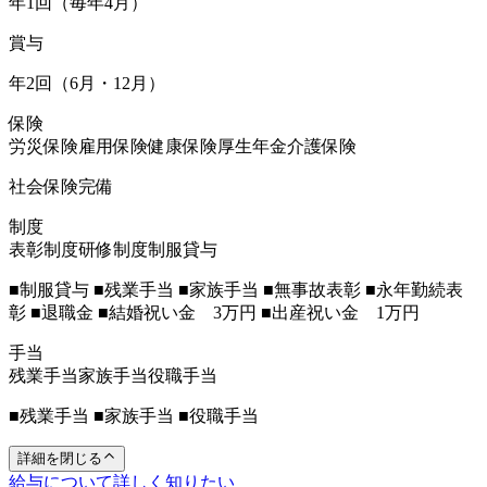
年1回（毎年4月）
賞与
年2回（6月・12月）
保険
労災保険
雇用保険
健康保険
厚生年金
介護保険
社会保険完備
制度
表彰制度
研修制度
制服貸与
■制服貸与 ■残業手当 ■家族手当 ■無事故表彰 ■永年勤続表
彰 ■退職金 ■結婚祝い金 3万円 ■出産祝い金 1万円
手当
残業手当
家族手当
役職手当
■残業手当 ■家族手当 ■役職手当
詳細を閉じる
給与について詳しく知りたい