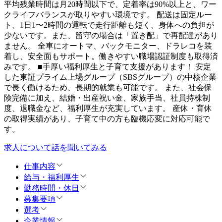
平均残業時間は月20時間以下で、定着率は90%以上と、ワー
クライフバランスが取りやすい環境です。 配送は固定ルー
ト、1日1〜2時間の運転で走行距離も短く、身体への負担が
少ないです。また、留守の場合は「置き配」で再配達があり
ません。 全車にオートマ、バックモニター、ドラレコを装
着し、安全面もサポート。働きやすい職場認証制度も取得済
みです。 ■手厚い福利厚生と子育て支援があります！ 安定
した東証プライム上場グループ（SBSグループ）の中核企業
で長く働けるため、長期的就業も可能です。 また、社会保
険完備に加え、結婚・出産祝い金、家族手当、社員持株制
度、退職金など、福利厚生が充実しています。 産休・育休
の取得実績があり、子育て中の方も臨機応変に対応可能で
す。
求人について話を聞いてみる
仕事内容
給与・福利厚生
勤務時間・休日
募集要項
選考
企業情報