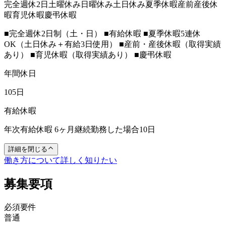
完全週休2日
土曜休み
日曜休み
土日休み
夏季休暇
産前産後休
暇
育児休暇
慶弔休暇
■完全週休2日制（土・日） ■有給休暇 ■夏季休暇5連休
OK（土日休み＋有給3日使用） ■産前・産後休暇（取得実績
あり） ■育児休暇（取得実績あり） ■慶弔休暇
年間休日
105日
有給休暇
年次有給休暇 6ヶ月継続勤務した場合10日
詳細を閉じる
働き方について詳しく知りたい
募集要項
必須要件
普通