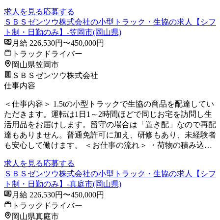
求人を見る
応募する
ＳＢＳゼンツウ株式会社の小型トラック・生協の求人【シフ
ト制・日勤のみ】-笠岡市(岡山県)
月給 226,530円〜450,000円
トラックドライバー
岡山県笠岡市
ＳＢＳゼンツウ株式会社
仕事内容
＜仕事内容＞ 1.5tの小型トラックで生協の商品を配達してい
ただきます。運転は1日1～2時間ほどで同じお宅を訪問し生
活用品をお届けします。留守の場合は「置き配」なので再配
達もありません。普通免許可に加え、研修もあり、未経験者
も安心して働けます。 ＜お仕事の流れ＞ ・荷物の積み込…
求人を見る
応募する
ＳＢＳゼンツウ株式会社の小型トラック・生協の求人【シフ
ト制・日勤のみ】-真庭市(岡山県)
月給 226,530円〜450,000円
トラックドライバー
岡山県真庭市