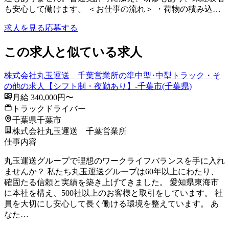
も安心して働けます。 ＜お仕事の流れ＞ ・荷物の積み込…
求人を見る
応募する
この求人と似ている求人
株式会社丸玉運送 千葉営業所の準中型･中型トラック・そ
の他の求人【シフト制・夜勤あり】-千葉市(千葉県)
月給 340,000円〜
トラックドライバー
千葉県千葉市
株式会社丸玉運送 千葉営業所
仕事内容
丸玉運送グループで理想のワークライフバランスを手に入れ
ませんか？ 私たち丸玉運送グループは60年以上にわたり、
確固たる信頼と実績を築き上げてきました。 愛知県東海市
に本社を構え、500社以上のお客様と取引をしています。 社
員を大切にし安心して長く働ける環境を整えています。 あ
なた…