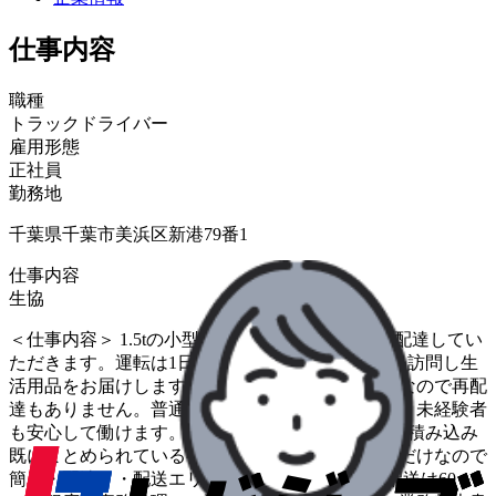
仕事内容
職種
トラックドライバー
雇用形態
正社員
勤務地
千葉県千葉市美浜区新港79番1
仕事内容
生協
＜仕事内容＞ 1.5tの小型トラックで生協の商品を配達してい
ただきます。運転は1日1～2時間ほどで同じお宅を訪問し生
活用品をお届けします。留守の場合は「置き配」なので再配
達もありません。普通免許可に加え、研修もあり、未経験者
も安心して働けます。 ＜お仕事の流れ＞ ・荷物の積み込み
既にまとめられている荷物をトラックに積み込むだけなので
簡単・配達・・配送エリア&ルート固定、1日の配送は60～