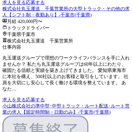
求人を見る
応募する
株式会社丸玉運送 千葉営業所の大型トラック・その他の求
人【シフト制・夜勤あり】-千葉市(千葉県)
月給 420,000円〜
トラックドライバー
千葉県千葉市
株式会社丸玉運送 千葉営業所
仕事内容
丸玉運送グループで理想のワークライフバランスを手に入れ
ませんか？ 私たち丸玉運送グループは60年以上にわたり、
確固たる信頼と実績を築き上げてきました。 愛知県東海市
に本社を構え、500社以上のお客様と取引をしています。 社
員を大切にし安心して長く働ける環境を整えています。 あ
なた…
求人を見る
応募する
小山株式会社の準中型･中型トラック・ルート配送･ルート営
業の求人【固定時間制・日勤のみ】-千葉市(千葉県)