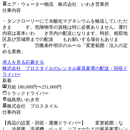
エア・ウォーター物流 株式会社 いわき営業所
仕事内容
・タンクローリーにて水酸化マグネシウムを輸送していただ
きま す。危険物等の資格は特に必要ありません。運行
内容は基本いわ き市内の配送になります。時折、相双地
区及び茨城県までの配送 もお願いする場合もありま
す。 労働条件明示のルール「変更範囲：法人の定
める業務」
求人を見る
応募する
株式会社 プロスタイルのレンタル家具家電の配送・回収ド
ライバー
新着
月給 180,000円〜251,000円
トラックドライバー
福島県いわき市
株式会社 プロスタイル
仕事内容
【商品の設置・回収・運搬ドライバー】 変更範囲：な
し 冷蔵庫、洗濯機、ベッド、ソファーなどの家具家電レン