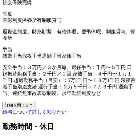
社会保険完備
制度
表彰制度
保養所有
制服貸与
退職金制度、財形貯蓄、有給休暇、慶弔休暇、制服貸与、保
養所
手当
残業手当
深夜手当
通勤手当
家族手当
安全手当：３万円／３か月毎、選任手当：千円〜５千円 日
祝振替勤務手当：２千円／１回 家族手当：４千円〜１万１
千円 超過勤務手当（目安）：5万3千円〜１３万1千円 深夜割
増手当別途支給 運行手当：２万５千円～７万３千円 通勤手
当、連続無事故表彰制度、永年勤続制度など
詳細を閉じる
給与について詳しく知りたい
勤務時間・休日