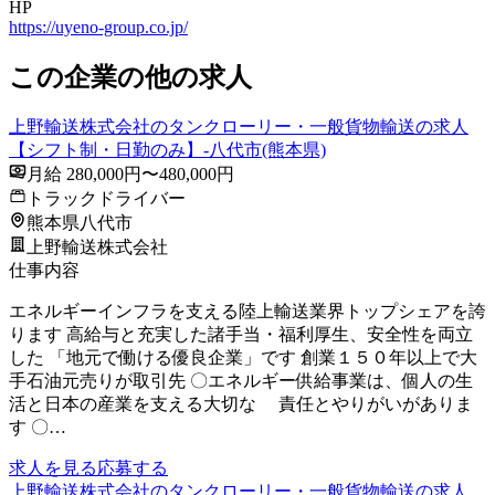
HP
https://uyeno-group.co.jp/
この企業の他の求人
上野輸送株式会社のタンクローリー・一般貨物輸送の求人
【シフト制・日勤のみ】-八代市(熊本県)
月給 280,000円〜480,000円
トラックドライバー
熊本県八代市
上野輸送株式会社
仕事内容
エネルギーインフラを支える陸上輸送業界トップシェアを誇
ります 高給与と充実した諸手当・福利厚生、安全性を両立
した 「地元で働ける優良企業」です 創業１５０年以上で大
手石油元売りが取引先 〇エネルギー供給事業は、個人の生
活と日本の産業を支える大切な 責任とやりがいがありま
す 〇…
求人を見る
応募する
上野輸送株式会社のタンクローリー・一般貨物輸送の求人