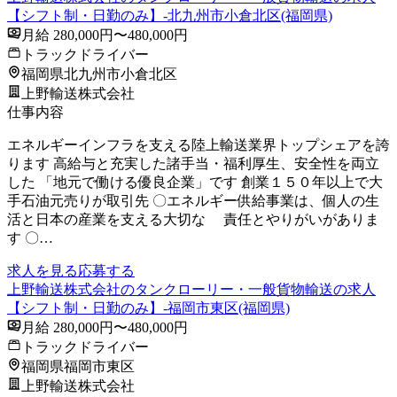
【シフト制・日勤のみ】-北九州市小倉北区(福岡県)
月給 280,000円〜480,000円
トラックドライバー
福岡県北九州市小倉北区
上野輸送株式会社
仕事内容
エネルギーインフラを支える陸上輸送業界トップシェアを誇
ります 高給与と充実した諸手当・福利厚生、安全性を両立
した 「地元で働ける優良企業」です 創業１５０年以上で大
手石油元売りが取引先 〇エネルギー供給事業は、個人の生
活と日本の産業を支える大切な 責任とやりがいがありま
す 〇…
求人を見る
応募する
上野輸送株式会社のタンクローリー・一般貨物輸送の求人
【シフト制・日勤のみ】-福岡市東区(福岡県)
月給 280,000円〜480,000円
トラックドライバー
福岡県福岡市東区
上野輸送株式会社