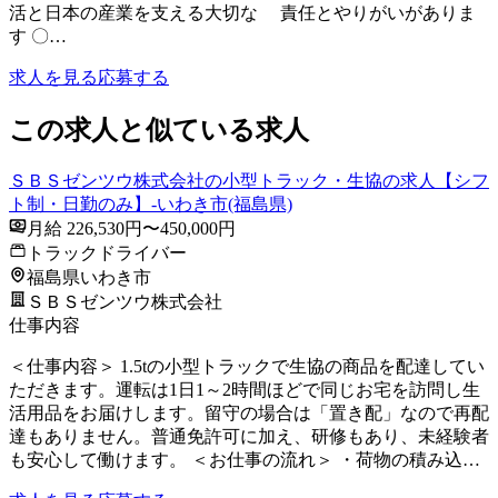
活と日本の産業を支える大切な 責任とやりがいがありま
す 〇…
求人を見る
応募する
この求人と似ている求人
ＳＢＳゼンツウ株式会社の小型トラック・生協の求人【シフ
ト制・日勤のみ】-いわき市(福島県)
月給 226,530円〜450,000円
トラックドライバー
福島県いわき市
ＳＢＳゼンツウ株式会社
仕事内容
＜仕事内容＞ 1.5tの小型トラックで生協の商品を配達してい
ただきます。運転は1日1～2時間ほどで同じお宅を訪問し生
活用品をお届けします。留守の場合は「置き配」なので再配
達もありません。普通免許可に加え、研修もあり、未経験者
も安心して働けます。 ＜お仕事の流れ＞ ・荷物の積み込…