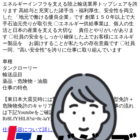
エネルギーインフラを支える陸上輸送業界トップシェアを誇
ります 高給与と充実した諸手当・福利厚生、安全性を両立
した 「地元で働ける優良企業」です 創業１５０年以上で大
手石油元売りが取引先 〇エネルギー供給事業は、個人の生
活と日本の産業を支える大切な 責任とやりがいがありま
す 〇社員の安全をしっかり確保した上でお客様にエネルギ
ー製品を お届けすることが私たちの存在意義です 〇社員
一同、”高い安全性”を誇りに仕事に取り組んでいます
車種
タンクローリー
輸送品目
薬品・危険物・油脂
仕事の特色
【東日本大震災時には緊急石油輸送で貢献】 ・大型免許＋
危険物免許のキャリアを活かせます。 ・一日の仕事の流れ
は下記Youtubeをご確認ください。 https://youtu.be/-
Rr8LfYHlL8?si=8c-laY_UzUM2BrAj
仕事内容について詳しく知りたい