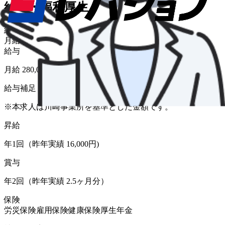
給与・福利厚生
給与形態
月給
給与
月給 280,000円〜480,000円
給与補足
※本求人は川崎事業所を基準とした金額です。
昇給
年1回（昨年実績 16,000円)
賞与
年2回（昨年実績 2.5ヶ月分）
保険
労災保険
雇用保険
健康保険
厚生年金