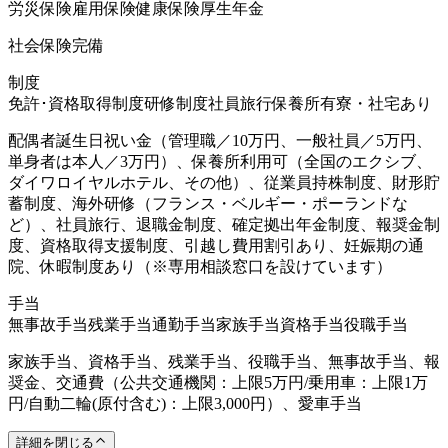
労災保険
雇用保険
健康保険
厚生年金
社会保険完備
制度
免許･資格取得制度
研修制度
社員旅行
保養所有
寮・社宅あり
配偶者誕生日祝い金（管理職／10万円、一般社員／5万円、
単身者は本人／3万円）、保養所利用可（全国のエクシブ、
ダイワロイヤルホテル、その他）、従業員持株制度、財形貯
蓄制度、海外研修（フランス・ベルギー・ポーランドな
ど）、社員旅行、退職金制度、確定拠出年金制度、報奨金制
度、資格取得支援制度、引越し費用割引あり、妊娠期の通
院、休暇制度あり（※専用相談窓口を設けています）
手当
無事故手当
残業手当
通勤手当
家族手当
資格手当
役職手当
家族手当、資格手当、残業手当、役職手当、無事故手当、報
奨金、交通費（公共交通機関：上限5万円/乗用車：上限1万
円/自動二輪(原付含む)：上限3,000円）、愛車手当
詳細を閉じる