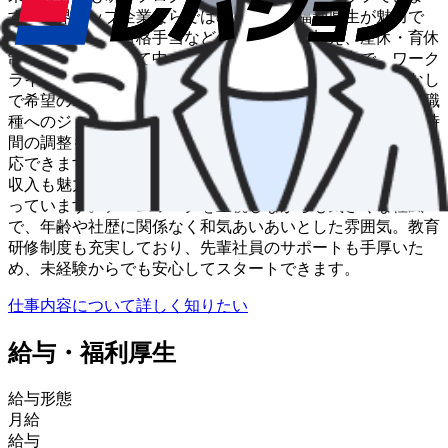
す。業界トップ企業ならではの充実した福利厚生が魅力で
す。家族手当や資格手当などの各種手当に加え、産休・育休
制度も完備。子育て中のドライバーも多数活躍中で、ワーク
ライフバランスを重視した働き方が実現できます。転勤なし
で希望のエリアで長く働き続けられ、事務職や営業など別職
種へのジョブチェンジも可能。家庭の事情に合わせて勤務時
間の調整もできるため、ライフステージの変化にも柔軟に対
応できます。月給28万円～45万円+賞与年3回と、安定した
収入も魅力。未経験でも安心してキャリアを築ける環境が整
っています。チームワークを重視しながらも気さくな社風
で、年齢や社歴に関係なく和気あいあいとした雰囲気。教育
研修制度も充実しており、先輩社員のサポートも手厚いた
め、未経験からでも安心してスタートできます。
仕事内容について詳しく知りたい
給与・福利厚生
給与形態
月給
給与