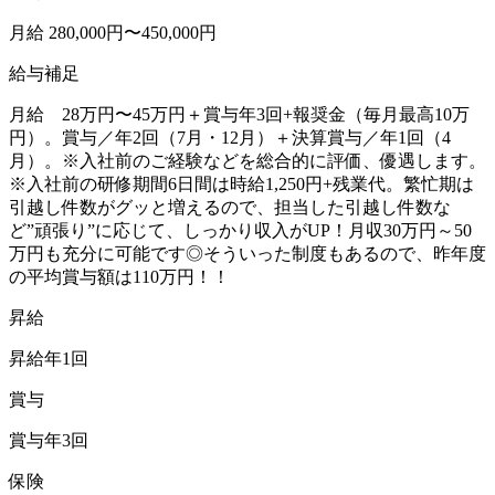
月給 280,000円〜450,000円
給与補足
月給 28万円〜45万円＋賞与年3回+報奨金（毎月最高10万
円）。賞与／年2回（7月・12月）＋決算賞与／年1回（4
月）。※入社前のご経験などを総合的に評価、優遇します。
※入社前の研修期間6日間は時給1,250円+残業代。繁忙期は
引越し件数がグッと増えるので、担当した引越し件数な
ど”頑張り”に応じて、しっかり収入がUP！月収30万円～50
万円も充分に可能です◎そういった制度もあるので、昨年度
の平均賞与額は110万円！！
昇給
昇給年1回
賞与
賞与年3回
保険