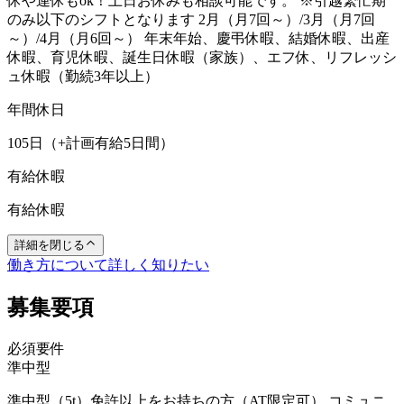
休や連休もok！土日お休みも相談可能です。 ※引越繁忙期
のみ以下のシフトとなります 2月（月7回～）/3月（月7回
～）/4月（月6回～） 年末年始、慶弔休暇、結婚休暇、出産
休暇、育児休暇、誕生日休暇（家族）、エフ休、リフレッシ
ュ休暇（勤続3年以上）
年間休日
105日（+計画有給5日間）
有給休暇
有給休暇
詳細を閉じる
働き方について詳しく知りたい
募集要項
必須要件
準中型
準中型（5t）免許以上をお持ちの方（AT限定可） コミュニ