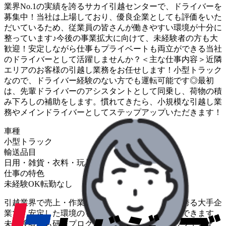
業界No.1の実績を誇るサカイ引越センターで、ドライバーを
募集中！当社は上場しており、優良企業としても評価をいた
だいているため、従業員の皆さんが働きやすい環境が十分に
整っています♪今後の事業拡大に向けて、未経験者の方も大
歓迎！安定しながら仕事もプライベートも両立ができる当社
のドライバーとして活躍しませんか？＜主な仕事内容＞近隣
エリアのお客様の引越し業務をお任せします！小型トラック
なので、ドライバー経験のない方でも運転可能です◎最初
は、先輩ドライバーのアシスタントとして同乗し、荷物の積
み下ろしの補助をします。慣れてきたら、小規模な引越し業
務やメインドライバーとしてステップアップいただきます！
車種
小型トラック
輸送品目
日用・雑貨・衣料・玩具
住居設備・家電・家具
仕事の特色
未経験OK
転勤なし
引越業界で売上・作業件数ともに12年連続No.1を誇る大手企
業で、安定した環境のもとドライバーとして活躍できます。
未経験者でも研修プログラムで着実にスキルアップできま