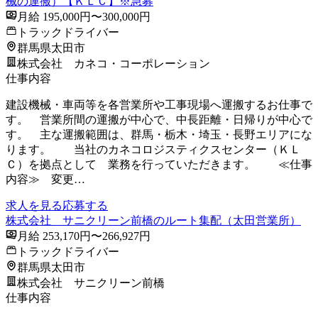
械の運搬）【ＫＬＣ】※急募
月給 195,000円〜300,000円
トラックドライバー
群馬県太田市
株式会社 カネコ・コーポレーション
仕事内容
建設機械・車両等を各営業所や工事現場へ運搬するお仕事で
す。 営業所間の運搬が中心で、中長距離・日帰りが中心で
す。 主な運搬範囲は、群馬・栃木・埼玉・長野エリアにな
ります。 当社のカネコロジスティクスセンター（ＫＬ
Ｃ）を拠点として 業務を行っていただきます。 ≪仕事
内容≫ 変更…
求人を見る
応募する
株式会社 サニクリーン前橋のルート集配（太田営業所）
月給 253,170円〜266,927円
トラックドライバー
群馬県太田市
株式会社 サニクリーン前橋
仕事内容