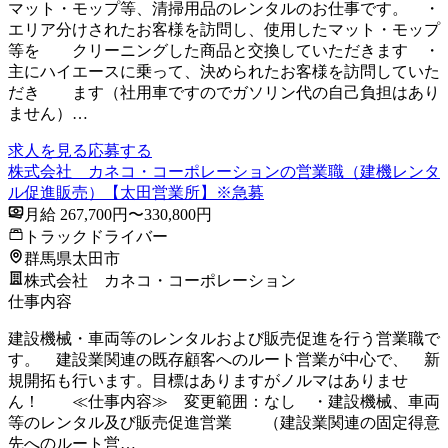
マット・モップ等、清掃用品のレンタルのお仕事です。 ・
エリア分けされたお客様を訪問し、使用したマット・モップ
等を クリーニングした商品と交換していただきます ・
主にハイエースに乗って、決められたお客様を訪問していた
だき ます（社用車ですのでガソリン代の自己負担はあり
ません）…
求人を見る
応募する
株式会社 カネコ・コーポレーションの営業職（建機レンタ
ル促進販売）【太田営業所】※急募
月給 267,700円〜330,800円
トラックドライバー
群馬県太田市
株式会社 カネコ・コーポレーション
仕事内容
建設機械・車両等のレンタルおよび販売促進を行う営業職で
す。 建設業関連の既存顧客へのルート営業が中心で、 新
規開拓も行います。目標はありますがノルマはありませ
ん！ ≪仕事内容≫ 変更範囲：なし ・建設機械、車両
等のレンタル及び販売促進営業 （建設業関連の固定得意
先へのルート営…