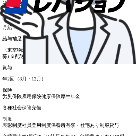
給与形態
月給
給与
月給 240,000円〜
給与補足
〈東京物流センター〉 [3t車]日給12,000円、日給14,850円(急
募) ※配送コースにより変動あり。
賞与
年2回（8月・12月）
保険
労災保険
雇用保険
健康保険
厚生年金
各種社会保険完備
制度
表彰制度
社員登用制度
保養所有
寮・社宅あり
制服貸与