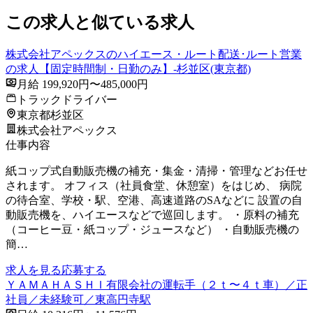
この求人と似ている求人
株式会社アペックスのハイエース・ルート配送･ルート営業
の求人【固定時間制・日勤のみ】-杉並区(東京都)
月給 199,920円〜485,000円
トラックドライバー
東京都杉並区
株式会社アペックス
仕事内容
紙コップ式自動販売機の補充・集金・清掃・管理などお任せ
されます。 オフィス（社員食堂、休憩室）をはじめ、 病院
の待合室、学校・駅、空港、高速道路のSAなどに 設置の自
動販売機を、ハイエースなどで巡回します。 ・原料の補充
（コーヒー豆・紙コップ・ジュースなど） ・自動販売機の
簡…
求人を見る
応募する
ＹＡＭＡＨＡＳＨＩ有限会社の運転手（２ｔ〜４ｔ車）／正
社員／未経験可／東高円寺駅