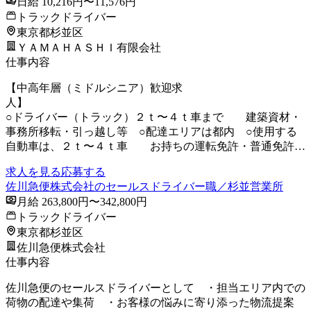
日給 10,216円〜11,576円
トラックドライバー
東京都杉並区
ＹＡＭＡＨＡＳＨＩ有限会社
仕事内容
【中高年層（ミドルシニア）歓迎求
人
○ドライバー（トラック）２ｔ〜４ｔ車まで 建築資材・
事務所移転・引っ越し等 ○配達エリアは都内 ○使用する
自動車は、２ｔ〜４ｔ車 お持ちの運転免許・普通免許…
求人を見る
応募する
佐川急便株式会社のセールスドライバー職／杉並営業所
月給 263,800円〜342,800円
トラックドライバー
東京都杉並区
佐川急便株式会社
仕事内容
佐川急便のセールスドライバーとして ・担当エリア内での
荷物の配達や集荷 ・お客様の悩みに寄り添った物流提案