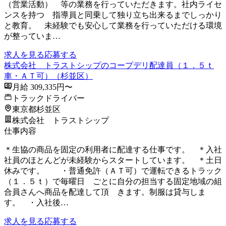
（営業活動） 等の業務を行っていただきます。社内ライセ
ンスを持つ 指導員と同乗して独り立ち出来るまでしっかり
と教育。 未経験でも安心して業務を行っていただける環境
が整っていま…
求人を見る
応募する
株式会社 トラストシップのコープデリ配達員（１．５ｔ
車・ＡＴ可）（杉並区）
月給 309,335円〜
トラックドライバー
東京都杉並区
株式会社 トラストシップ
仕事内容
＊生協の商品を固定の利用者に配達する仕事です。 ＊入社
社員のほとんどが未経験からスタートしています。 ＊土日
休みです。 ・普通免許（ＡＴ可）で運転できるトラック
（１．５ｔ）で毎曜日 ごとに自分の担当する固定地域の組
合員さんへ商品を配達して頂 きます。制服は貸与しま
す。 ・入社後…
求人を見る
応募する